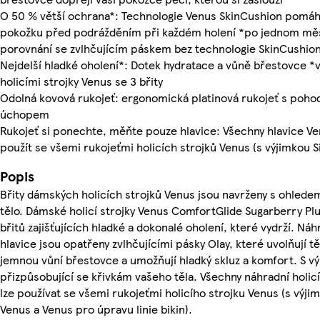
O 50 % větší ochrana*: Technologie Venus SkinCushion pomáh
pokožku před podrážděním při každém holení *po jednom měs
porovnání se zvlhčujícím páskem bez technologie SkinCushio
Nejdelší hladké oholení*: Dotek hydratace a vůně břestovce *
holicími strojky Venus se 3 břity
Odolná kovová rukojeť: ergonomická platinová rukojeť s poho
úchopem
Rukojeť si ponechte, měňte pouze hlavice: Všechny hlavice V
použít se všemi rukojeťmi holicích strojků Venus (s výjimkou 
Popis
Břity dámských holicích strojků Venus jsou navrženy s ohlede
tělo. Dámské holicí strojky Venus ComfortGlide Sugarberry Plu
břitů zajišťujících hladké a dokonalé oholení, které vydrží. Náh
hlavice jsou opatřeny zvlhčujícími pásky Olay, které uvolňují t
jemnou vůní břestovce a umožňují hladký skluz a komfort. S v
přizpůsobující se křivkám vašeho těla. Všechny náhradní holic
lze používat se všemi rukojeťmi holicího strojku Venus (s výji
Venus a Venus pro úpravu linie bikin).