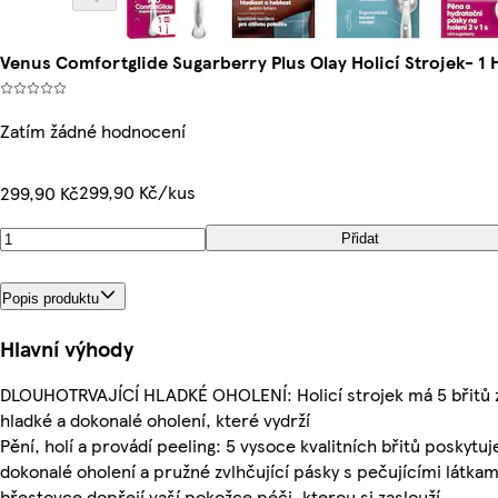
Venus Comfortglide Sugarberry Plus Olay Holicí Strojek- 1 H
Zatím žádné hodnocení
299,90 Kč/kus
299,90 Kč
Přidat
Popis produktu
Hlavní výhody
DLOUHOTRVAJÍCÍ HLADKÉ OHOLENÍ: Holicí strojek má 5 břitů za
hladké a dokonalé oholení, které vydrží
Pění, holí a provádí peeling: 5 vysoce kvalitních břitů poskytuj
dokonalé oholení a pružné zvlhčující pásky s pečujícími látkam
břestovce dopřejí vaší pokožce péči, kterou si zaslouží