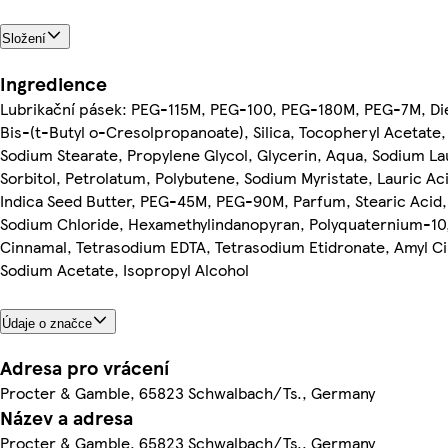
Složení
Ingredience
Lubrikační pásek: PEG-115M, PEG-100, PEG-180M, PEG-7M, Die
Bis-(t-Butyl o-Cresolpropanoate), Silica, Tocopheryl Acetate,
Sodium Stearate, Propylene Glycol, Glycerin, Aqua, Sodium La
Sorbitol, Petrolatum, Polybutene, Sodium Myristate, Lauric Aci
Indica Seed Butter, PEG-45M, PEG-90M, Parfum, Stearic Acid, 
Sodium Chloride, Hexamethylindanopyran, Polyquaternium-10,
Cinnamal, Tetrasodium EDTA, Tetrasodium Etidronate, Amyl C
Sodium Acetate, Isopropyl Alcohol
Údaje o značce
Adresa pro vrácení
Procter & Gamble, 65823 Schwalbach/Ts., Germany
Název a adresa
Procter & Gamble, 65823 Schwalbach/Ts., Germany