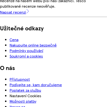
Recenze na našem webu píší naši zákazníci. Tesco
publikované recenze neověřuje.
Napsat recenzi
Užitečné odkazy
Cena
Nakupujte online bezpečně
Podmínky používání
Soukromí a cookies
O nás
Přístupnost
Podívejte se, kam doručujeme
Poplatek za službu
Nastavení Cookies
Možnosti platby
itesco.cz