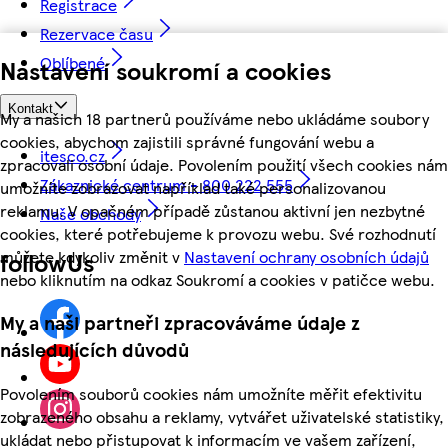
Registrace
Rezervace času
Oblíbené
Nastavení soukromí a cookies
Kontakt
My a našich 18 partnerů používáme nebo ukládáme soubory
cookies, abychom zajistili správné fungování webu a
itesco.cz
zpracovali osobní údaje. Povolením použití všech cookies nám
Zákaznické centrum - 800 222 555
umožníte zobrazovat například také personalizovanou
reklamu. V opačném případě zůstanou aktivní jen nezbytné
Naše obchody
cookies, které potřebujeme k provozu webu. Své rozhodnutí
můžete kdykoliv změnit v
Nastavení ochrany osobních údajů
followUs
nebo kliknutím na odkaz Soukromí a cookies v patičce webu.
My a naši partneři zpracováváme údaje z
následujících důvodů
Povolením souborů cookies nám umožníte měřit efektivitu
zobrazeného obsahu a reklamy, vytvářet uživatelské statistiky,
ukládat nebo přistupovat k informacím ve vašem zařízení,