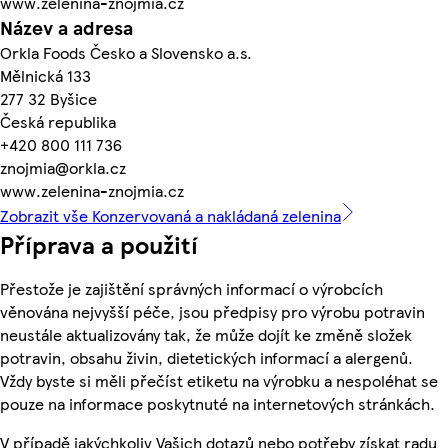
www.zelenina-znojmia.cz
Název a adresa
Orkla Foods Česko a Slovensko a.s.
Mělnická 133
277 32 Byšice
Česká republika
+420 800 111 736
znojmia@orkla.cz
www.zelenina-znojmia.cz
Zobrazit vše Konzervovaná a nakládaná zelenina
Příprava a použití
Přestože je zajištění správných informací o výrobcích
věnována nejvyšší péče, jsou předpisy pro výrobu potravin
neustále aktualizovány tak, že může dojít ke změně složek
potravin, obsahu živin, dietetických informací a alergenů.
Vždy byste si měli přečíst etiketu na výrobku a nespoléhat se
pouze na informace poskytnuté na internetových stránkách.
V případě jakýchkoliv Vašich dotazů nebo potřeby získat radu