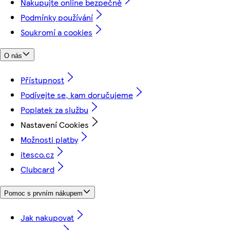
Nakupujte online bezpečně
Podmínky používání
Soukromí a cookies
O nás
Přístupnost
Podívejte se, kam doručujeme
Poplatek za službu
Nastavení Cookies
Možnosti platby
itesco.cz
Clubcard
Pomoc s prvním nákupem
Jak nakupovat