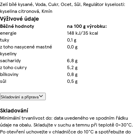
Zelí bílé kysané, Voda, Cukr, Ocet, Sůl, Regulátor kyselosti:
kyselina citronová, Kmín
Výživové údaje
Běžné hodnoty
na 100 g výrobku:
energie
148 kJ/35 kcal
tuky
0,1 g
z toho nasycené mastné
0,0 g
kyseliny
sacharidy
6,8 g
z toho cukry
5,2 g
bílkoviny
0,8 g
sůl
0,5 g
Skladování a příprava
Skladování
Minimální trvanlivost do: data uvedeného ve spodním řádku
údaje na obalu. Skladujte v suchu a temnu při teplotě 0-30°C.
Po otevření uchovejte v chladničce do 10°C a spotřebujte do