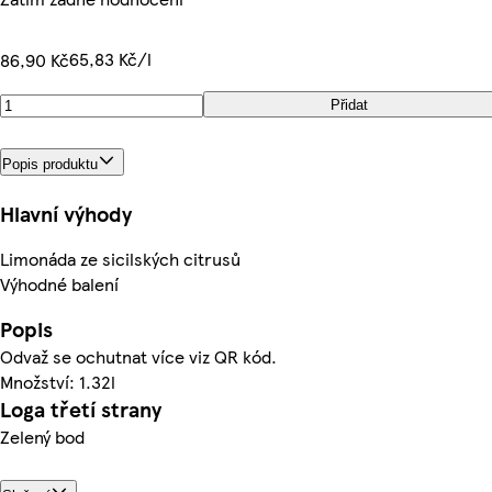
65,83 Kč/l
86,90 Kč
Přidat
Popis produktu
Hlavní výhody
Limonáda ze sicilských citrusů
Výhodné balení
Popis
Odvaž se ochutnat více viz QR kód.
Množství: 1.32l
Loga třetí strany
Zelený bod