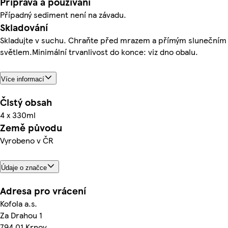
Příprava a používání
Případný sediment není na závadu.
Skladování
Skladujte v suchu. Chraňte před mrazem a přímým slunečním
světlem.Minimální trvanlivost do konce: viz dno obalu.
Více informací
Čistý obsah
4 x 330ml
Země původu
Vyrobeno v ČR
Údaje o značce
Adresa pro vrácení
Kofola a.s.
Za Drahou 1
794 01 Krnov