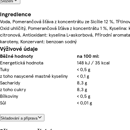
Složení
Ingredience
Voda, Pomerančová šťáva z koncentrátu ze Sicílie 12 %, Třtinov
Oxid uhličitý, Pomerančová šťáva z koncentrátu 1 %, Kyselina: 
citronová, Antioxidant: kyselina L-askorbová, Přírodní aromata
karoteny, Konzervant: benzoan sodný
Výživové údaje
Běžné hodnoty
na 100 ml:
Energetická hodnota
148 kJ / 35 kcal
Tuky
< 0,5 g
z toho nasycené mastné kyseliny
< 0,1 g
Sacharidy
8,3 g
z toho cukry
8,3 g
Bílkoviny
< 0,5 g
Sůl
< 0,01 g
Skladování a příprava