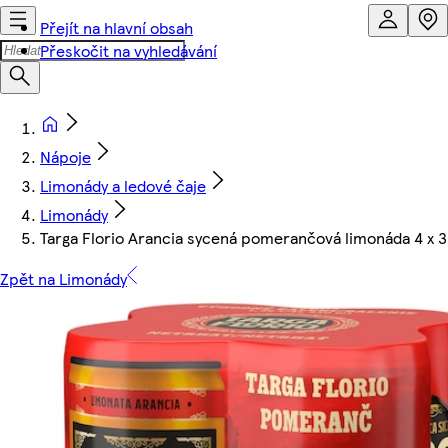
Přejít na hlavní obsah
Přeskočit na vyhledávání
Nápoje
Limonády a ledové čaje
Limonády
Targa Florio Arancia sycená pomerančová limonáda 4 x 3
Zpět na Limonády