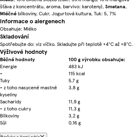
šťáva z koncentrátu, aroma, barvivo: karoteny),
Smetana
,
Mléčné
bílkoviny, Cukr, Jogurtová kultura, Tuk: 5, 7%
Informace o alergenech
Obsahuje: Mléko
Skladování
Spotřebujte do: viz víčko. Skladujte při teplotě +4°C až +8°C.
Výživové hodnoty
Běžné hodnoty
100 g výrobku obsahuje:
Energie
483 kJ
-
115 kcal
Tuky
5,7 g
- z toho nasycené mastné
3,8 g
kyseliny
Sacharidy
11,9 g
- z toho cukry
11,3 g
Bílkoviny
3,2 g
Sůl
0,16 g