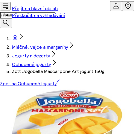
Přejít na hlavní obsah
Přeskočit na vyhledávání
Mléčné, vejce a margaríny
Jogurty a dezerty
Ochucené jogurty
Zott Jogobella Mascarpone Art jogurt 150g
Zpět na Ochucené jogurty