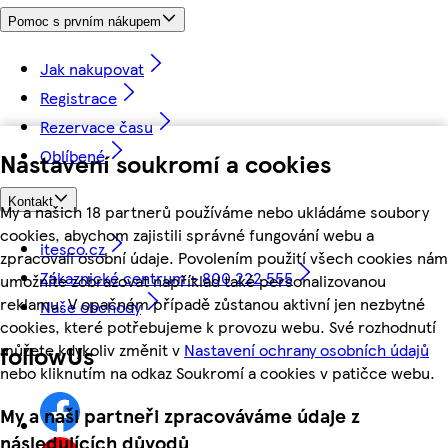
Pomoc s prvním nákupem
Jak nakupovat
Registrace
Rezervace času
Oblíbené
Nastavení soukromí a cookies
Kontakt
My a našich 18 partnerů používáme nebo ukládáme soubory
cookies, abychom zajistili správné fungování webu a
itesco.cz
zpracovali osobní údaje. Povolením použití všech cookies nám
Zákaznické centrum - 800 222 555
umožníte zobrazovat například také personalizovanou
reklamu. V opačném případě zůstanou aktivní jen nezbytné
Naše obchody
cookies, které potřebujeme k provozu webu. Své rozhodnutí
můžete kdykoliv změnit v
Nastavení ochrany osobních údajů
followUs
nebo kliknutím na odkaz Soukromí a cookies v patičce webu.
My a naši partneři zpracováváme údaje z
následujících důvodů