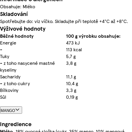
Obsahuje: Mléko
Skladování
Spotřebujte do: viz víčko. Skladujte při teplotě +4°C až +8°C.
Výživové hodnoty
Běžné hodnoty
100 g výrobku obsahuje:
Energie
473 kJ
-
113 kcal
Tuky
5,7 g
- z toho nasycené mastné
3,8 g
kyseliny
Sacharidy
11,1 g
- z toho cukry
10,4 g
Bílkoviny
3,3 g
Sůl
0,19 g
MANGO
Ingredience
Mléko
, 18% ovocná složka (cukr, 35% mango, 10% mangová