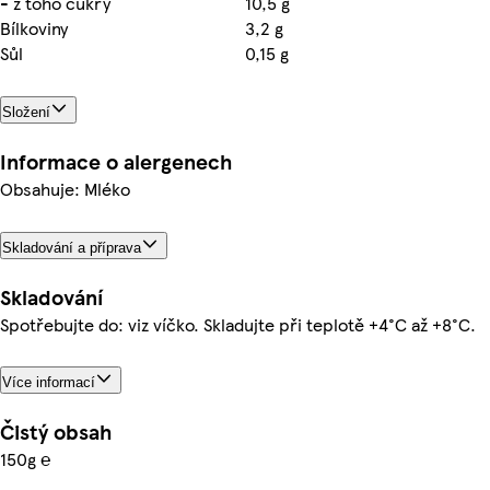
- z toho cukry
10,5 g
Bílkoviny
3,2 g
Sůl
0,15 g
Složení
Informace o alergenech
Obsahuje: Mléko
Skladování a příprava
Skladování
Spotřebujte do: viz víčko. Skladujte při teplotě +4°C až +8°C.
Více informací
Čistý obsah
150g ℮