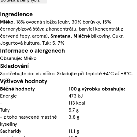
Borůvka a černý rybíz
Ingredience
Mléko
, 18% ovocná složka (cukr, 30% borůvky, 15%
černorybízová šťáva z koncentrátu, barvící koncentrát z
červené řepy, aroma),
Smetana
,
Mléčné
bílkoviny, Cukr,
Jogurtová kultura, Tuk: 5, 7%
Informace o alergenech
Obsahuje: Mléko
Skladování
Spotřebujte do: viz víčko. Skladujte při teplotě +4°C až +8°C.
Výživové hodnoty
Běžné hodnoty
100 g výrobku obsahuje:
Energie
473 kJ
-
113 kcal
Tuky
5,7 g
- z toho nasycené mastné
3,8 g
kyseliny
Sacharidy
11,1 g