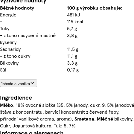
Výživové hodnoty
Běžné hodnoty
100 g výrobku obsahuje:
Energie
481 kJ
-
115 kcal
Tuky
5,7 g
- z toho nasycené mastné
3,8 g
kyseliny
Sacharidy
11,5 g
- z toho cukry
11,1 g
Bílkoviny
3,3 g
Sůl
0,17 g
Jahoda a vanilka
Ingredience
Mléko
, 18% ovocná složka (35, 5% jahody, cukr, 9, 5% jahodová
šťáva z koncentrátu, barvící koncentrát z červené řepy,
přírodní vanilkové aroma, aroma),
Smetana
,
Mléčné
bílkoviny,
Cukr, Jogurtová kultura, Tuk: 5, 7%
Informace o alergenech