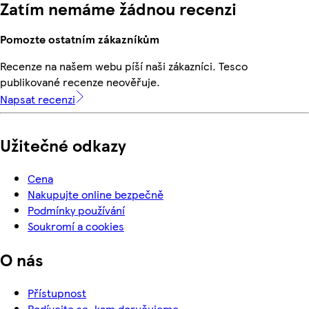
Zatím nemáme žádnou recenzi
Pomozte ostatním zákazníkům
Recenze na našem webu píší naši zákazníci. Tesco
publikované recenze neověřuje.
Napsat recenzi
Užitečné odkazy
Cena
Nakupujte online bezpečně
Podmínky používání
Soukromí a cookies
O nás
Přístupnost
Podívejte se, kam doručujeme