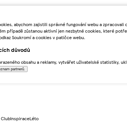
kies, abychom zajistili správné fungování webu a zpracovali 
ém případě zůstanou aktivní jen nezbytné cookies, které pot
odkaz Soukromí a cookies v patičce webu.
ících důvodů
azeného obsahu a reklamy, vytvářet uživatelské statistiky, uk
znam partnerů.
 Club
Inspirace
Léto