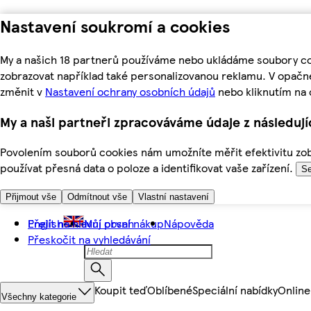
Nastavení soukromí a cookies
My a našich 18 partnerů používáme nebo ukládáme soubory coo
zobrazovat například také personalizovanou reklamu. V opačn
změnit v
Nastavení ochrany osobních údajů
nebo kliknutím na 
My a naši partneři zpracováváme údaje z následuj
Povolením souborů cookies nám umožníte měřit efektivitu zobr
používat přesná data o poloze a identifikovat vaše zařízení.
Se
Přijmout vše
Odmítnout vše
Vlastní nastavení
Přejít na hlavní obsah
English
Můj první nákup
Nápověda
Přeskočit na vyhledávání
Koupit teď
Oblíbené
Speciální nabídky
Online
Všechny kategorie