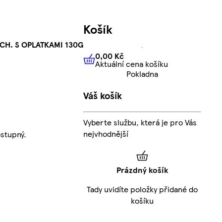
Košík
CH. S OPLATKAMI 130G
0,00 Kč
Aktuální cena košíku
0,00 Kč
Aktuální cena košíku
Pokladna
Váš košík
Vyberte službu, která je pro Vás
nejvhodnější
stupný.
Prázdný košík
Tady uvidíte položky přidané do
košíku