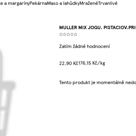
e a margaríny
Pekárna
Maso a lahůdky
Mražené
Trvanlivé
MULLER MIX JOGU. PISTACIOV.PRI
Zatím žádné hodnocení
176,15 Kč/kg
22,90 Kč
Tento produkt je momentálně nedo