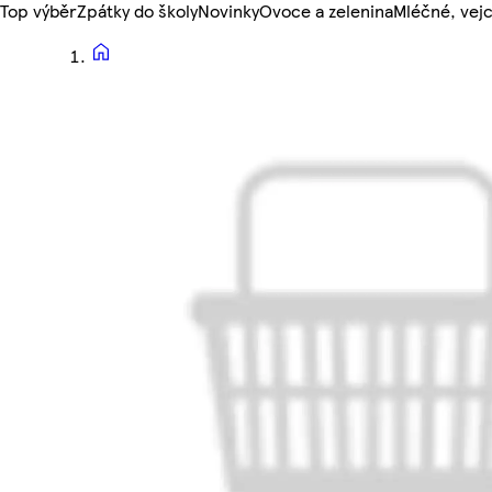
Top výběr
Zpátky do školy
Novinky
Ovoce a zelenina
Mléčné, vejc