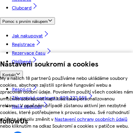
Clubcard
Pomoc s prvním nákupem
Jak nakupovat
Registrace
Rezervace času
Oblíbené
Nastavení soukromí a cookies
Kontakt
My a našich 18 partnerů používáme nebo ukládáme soubory
cookies, abychom zajistili správné fungování webu a
itesco.cz
zpracovali osobní údaje. Povolením použití všech cookies nám
Zákaznické centrum - 800 222 555
umožníte zobrazovat například také personalizovanou
reklamu. V opačném případě zůstanou aktivní jen nezbytné
Naše obchody
cookies, které potřebujeme k provozu webu. Své rozhodnutí
můžete kdykoliv změnit v
Nastavení ochrany osobních údajů
followUs
nebo kliknutím na odkaz Soukromí a cookies v patičce webu.