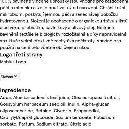
100% bavlněné vlhčené ubrousky jsou vhodné pro každodenní
péči o miminko a lze je používat už od narození. Chrání kožní
mikrobiom, poskytují jemnou péči a zanechávají pokožku
hydratovanou. Složení je obohacené o organickou šťávu z listů
aloe vera, prebiotika, bavlníkový a olivový olej. Netkaná
bavlněná textílie je biologicky rozložitelná a díky nepravidelné
struktuře velmi efektivně zachytává nečistoty. Vhodné pro
použití na celé tělo včetně obličeje a rukou.
Loga třetí strany
Mobius Loop
Složení
Ingredience
Aqua, Aloe barbadensis leaf juice, Olea europaea fruit oil,
Gossypium herbaceum seed oil, Inulin, Alpha-glucan
oligosaccharide, Betaine, Glycerin, Propanediol,
Caprylyl/capryl glucoside, Sodium benzoate, Potassium
sorbate, Parfum, Sodium citrate, Citric acid