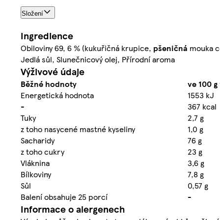
Složení
Ingredience
Obiloviny 69, 6 % (kukuřičná krupice,
pšeničná
mouka ce
Jedlá sůl, Slunečnicový olej, Přírodní aroma
Výživové údaje
Běžné hodnoty
ve 100 g
Energetická hodnota
1553 kJ
-
367 kcal
Tuky
2,7 g
z toho nasycené mastné kyseliny
1,0 g
Sacharidy
76 g
z toho cukry
23 g
Vláknina
3,6 g
Bílkoviny
7,8 g
Sůl
0,57 g
Balení obsahuje 25 porcí
-
Informace o alergenech