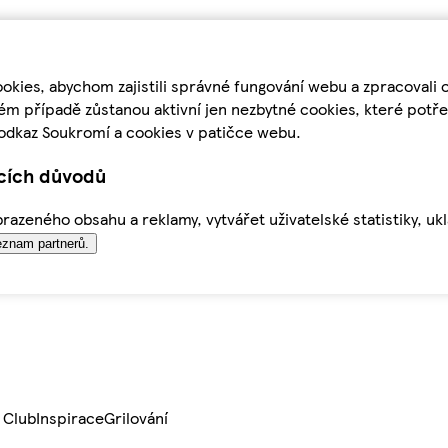
kies, abychom zajistili správné fungování webu a zpracovali 
ém případě zůstanou aktivní jen nezbytné cookies, které pot
odkaz Soukromí a cookies v patičce webu.
ících důvodů
azeného obsahu a reklamy, vytvářet uživatelské statistiky, uk
znam partnerů.
 Club
Inspirace
Grilování