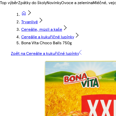
Top výběr
Zpátky do školy
Novinky
Ovoce a zelenina
Mléčné, vejc
Trvanlivé
Cereálie, müsli a kaše
Cereálie a kukuřičné lupínky
Bona Vita Choco Balls 750g
Zpět na Cereálie a kukuřičné lupínky