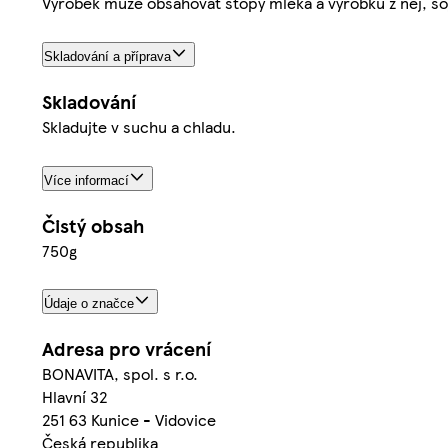
Výrobek může obsahovat stopy mléka a výrobků z něj, sój
Skladování a příprava
Skladování
Skladujte v suchu a chladu.
Více informací
Čistý obsah
750g
Údaje o značce
Adresa pro vrácení
BONAVITA, spol. s r.o.
Hlavní 32
251 63 Kunice - Vidovice
Česká republika