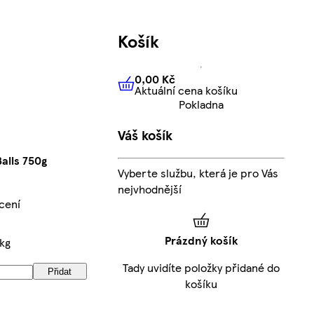
Košík
0,00 Kč
Aktuální cena košíku
0,00 Kč
Aktuální cena košíku
Pokladna
Váš košík
alls 750g
Vyberte službu, která je pro Vás
nejvhodnější
cení
Prázdný košík
/kg
Tady uvidíte položky přidané do
Přidat
košíku