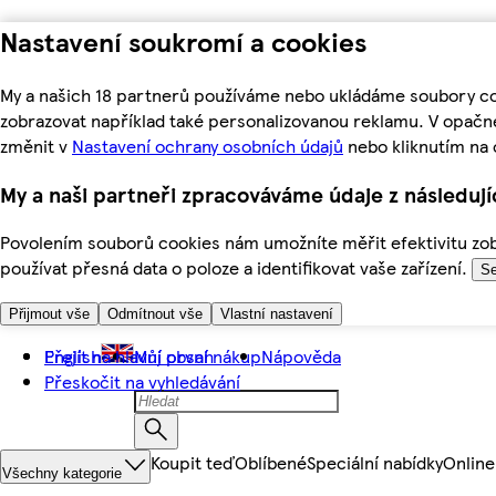
Nastavení soukromí a cookies
My a našich 18 partnerů používáme nebo ukládáme soubory coo
zobrazovat například také personalizovanou reklamu. V opačn
změnit v
Nastavení ochrany osobních údajů
nebo kliknutím na 
My a naši partneři zpracováváme údaje z následuj
Povolením souborů cookies nám umožníte měřit efektivitu zobr
používat přesná data o poloze a identifikovat vaše zařízení.
Se
Přijmout vše
Odmítnout vše
Vlastní nastavení
Přejít na hlavní obsah
English
Můj první nákup
Nápověda
Přeskočit na vyhledávání
Koupit teď
Oblíbené
Speciální nabídky
Online
Všechny kategorie