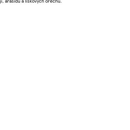
i, arašídů a lískových ořechů.