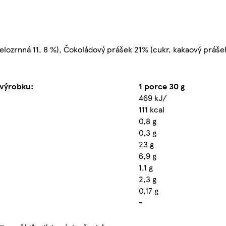
lozrnná 11, 8 %), Čokoládový prášek 21% (cukr, kakaový prášek
 výrobku:
1 porce 30 g
469 kJ/
111 kcal
0,8 g
0,3 g
23 g
6,9 g
1,1 g
2,3 g
0,17 g
-