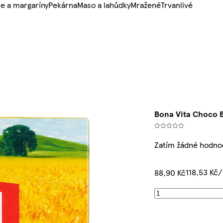
e a margaríny
Pekárna
Maso a lahůdky
Mražené
Trvanlivé
Bona Vita Choco B
Zatím žádné hodno
118,53 Kč
88,90 Kč