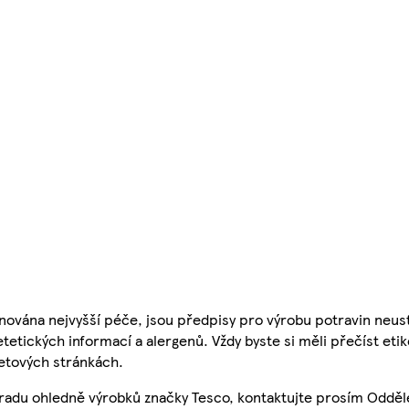
nována nejvyšší péče, jsou předpisy pro výrobu potravin neust
etetických informací a alergenů. Vždy byste si měli přečíst eti
etových stránkách.
 radu ohledně výrobků značky Tesco, kontaktujte prosím Odděl