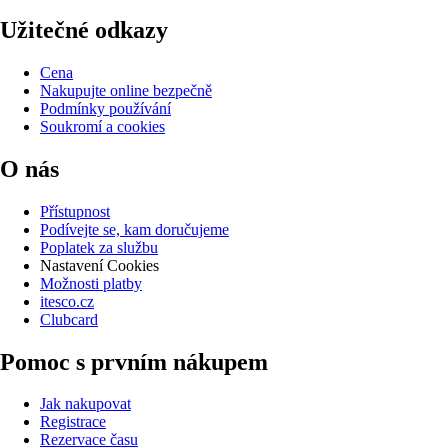
Užitečné odkazy
Cena
Nakupujte online bezpečně
Podmínky používání
Soukromí a cookies
O nás
Přístupnost
Podívejte se, kam doručujeme
Poplatek za službu
Nastavení Cookies
Možnosti platby
itesco.cz
Clubcard
Pomoc s prvním nákupem
Jak nakupovat
Registrace
Rezervace času