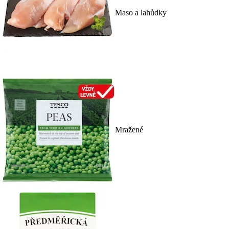
Maso a lahůdky
Mražené