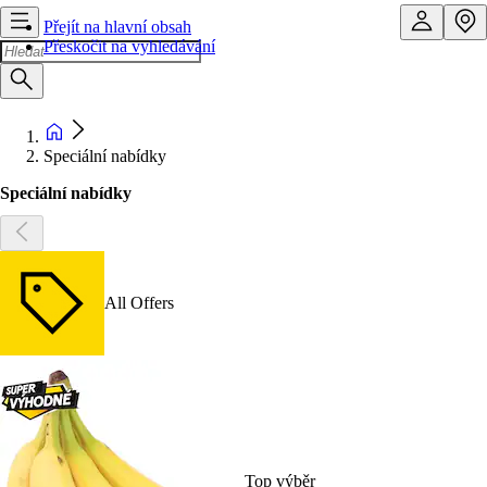
Přejít na hlavní obsah
Přeskočit na vyhledávání
Speciální nabídky
Speciální nabídky
All Offers
Top výběr