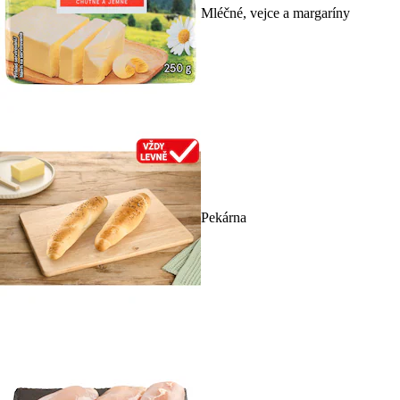
Mléčné, vejce a margaríny
Pekárna