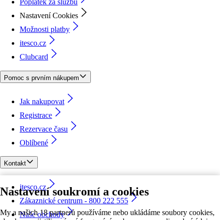
Poplatek za službu
Nastavení Cookies
Možnosti platby
itesco.cz
Clubcard
Pomoc s prvním nákupem
Jak nakupovat
Registrace
Rezervace času
Oblíbené
Kontakt
itesco.cz
Nastavení soukromí a cookies
Zákaznické centrum - 800 222 555
My a našich 18 partnerů používáme nebo ukládáme soubory cookies,
Naše obchody