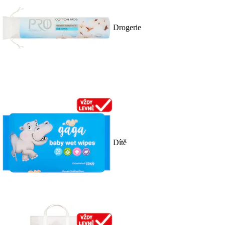
Drogerie
Dítě