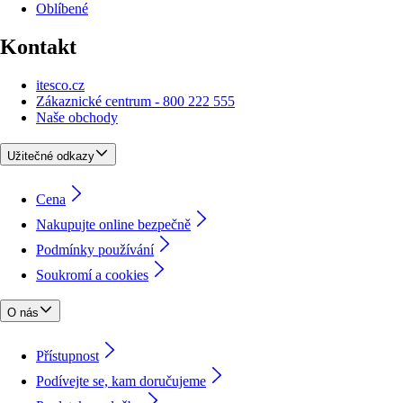
Oblíbené
Kontakt
itesco.cz
Zákaznické centrum - 800 222 555
Naše obchody
Užitečné odkazy
Cena
Nakupujte online bezpečně
Podmínky používání
Soukromí a cookies
O nás
Přístupnost
Podívejte se, kam doručujeme