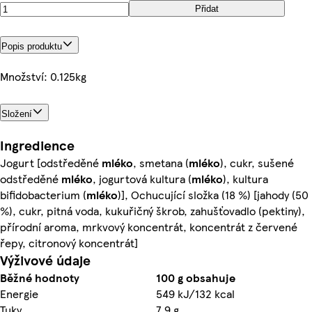
Přidat
Popis produktu
Množství: 0.125kg
Složení
Ingredience
Jogurt [odstředěné
mléko
, smetana (
mléko
), cukr, sušené
odstředěné
mléko
, jogurtová kultura (
mléko
), kultura
bifidobacterium (
mléko
)], Ochucující složka (18 %) [jahody (50
%), cukr, pitná voda, kukuřičný škrob, zahušťovadlo (pektiny),
přírodní aroma, mrkvový koncentrát, koncentrát z červené
řepy, citronový koncentrát]
Výživové údaje
Běžné hodnoty
100 g obsahuje
Energie
549 kJ/132 kcal
Tuky
7,9 g