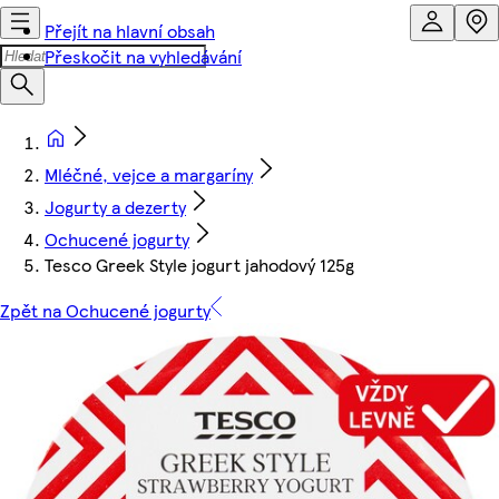
Přejít na hlavní obsah
Přeskočit na vyhledávání
Mléčné, vejce a margaríny
Jogurty a dezerty
Ochucené jogurty
Tesco Greek Style jogurt jahodový 125g
Zpět na Ochucené jogurty