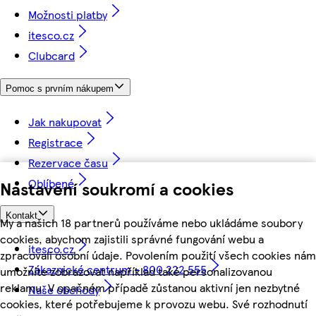
Možnosti platby
itesco.cz
Clubcard
Pomoc s prvním nákupem
Jak nakupovat
Registrace
Rezervace času
Oblíbené
Nastavení soukromí a cookies
Kontakt
My a našich 18 partnerů používáme nebo ukládáme soubory
cookies, abychom zajistili správné fungování webu a
itesco.cz
zpracovali osobní údaje. Povolením použití všech cookies nám
Zákaznické centrum - 800 222 555
umožníte zobrazovat například také personalizovanou
reklamu. V opačném případě zůstanou aktivní jen nezbytné
Naše obchody
cookies, které potřebujeme k provozu webu. Své rozhodnutí