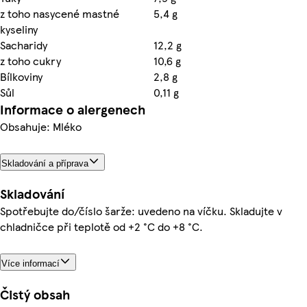
z toho nasycené mastné
5,4 g
kyseliny
Sacharidy
12,2 g
z toho cukry
10,6 g
Bílkoviny
2,8 g
Sůl
0,11 g
Informace o alergenech
Obsahuje: Mléko
Skladování a příprava
Skladování
Spotřebujte do/číslo šarže: uvedeno na víčku. Skladujte v
chladničce při teplotě od +2 °C do +8 °C.
Více informací
Čistý obsah