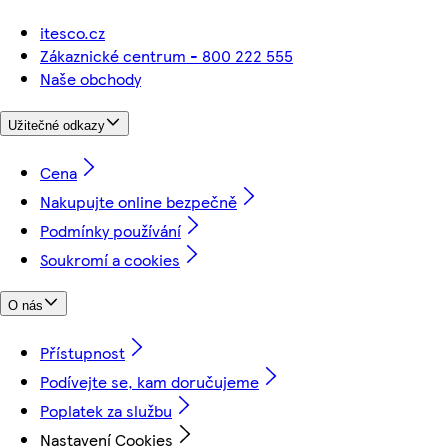
itesco.cz
Zákaznické centrum - 800 222 555
Naše obchody
Užitečné odkazy
Cena
Nakupujte online bezpečně
Podmínky používání
Soukromí a cookies
O nás
Přístupnost
Podívejte se, kam doručujeme
Poplatek za službu
Nastavení Cookies