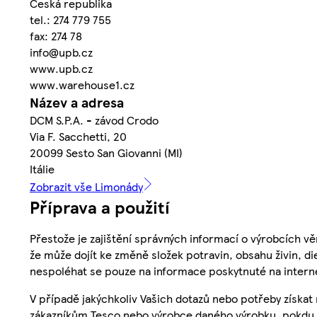
Česká republika
tel.: 274 779 755
fax: 274 78
info@upb.cz
www.upb.cz
www.warehouse1.cz
Název a adresa
DCM S.P.A. - závod Crodo
Via F. Sacchetti, 20
20099 Sesto San Giovanni (MI)
Itálie
Zobrazit vše Limonády
Příprava a použití
Přestože je zajištění správných informací o výrobcích vě
že může dojít ke změně složek potravin, obsahu živin, di
nespoléhat se pouze na informace poskytnuté na intern
V případě jakýchkoliv Vašich dotazů nebo potřeby získat
zákazníkům Tesco nebo výrobce daného výrobku, pokdu 