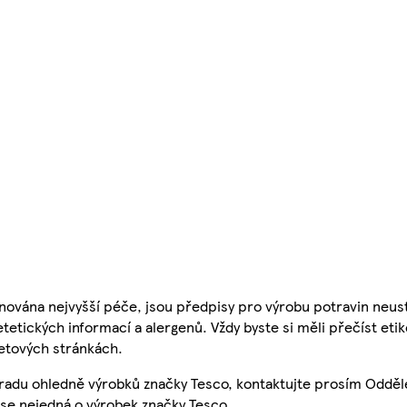
nována nejvyšší péče, jsou předpisy pro výrobu potravin neust
etetických informací a alergenů. Vždy byste si měli přečíst eti
etových stránkách.
 radu ohledně výrobků značky Tesco, kontaktujte prosím Odděl
se nejedná o výrobek značky Tesco.