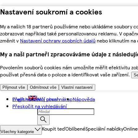
Nastavení soukromí a cookies
My a našich 18 partnerů používáme nebo ukládáme soubory coo
zobrazovat například také personalizovanou reklamu. V opačn
změnit v
Nastavení ochrany osobních údajů
nebo kliknutím na 
My a naši partneři zpracováváme údaje z následuj
Povolením souborů cookies nám umožníte měřit efektivitu zobr
používat přesná data o poloze a identifikovat vaše zařízení.
Se
Přijmout vše
Odmítnout vše
Vlastní nastavení
Přejít na hlavní obsah
English
Můj první nákup
Nápověda
Přeskočit na vyhledávání
Koupit teď
Oblíbené
Speciální nabídky
Online
Všechny kategorie