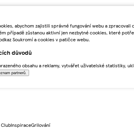
kies, abychom zajistili správné fungování webu a zpracovali 
ém případě zůstanou aktivní jen nezbytné cookies, které pot
odkaz Soukromí a cookies v patičce webu.
ících důvodů
azeného obsahu a reklamy, vytvářet uživatelské statistiky, uk
znam partnerů.
 Club
Inspirace
Grilování