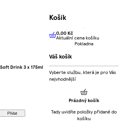
Košík
0,00 Kč
Aktuální cena košíku
0,00 Kč
Aktuální cena košíku
Pokladna
Váš košík
Soft Drink 3 x 175ml
Vyberte službu, která je pro Vás
nejvhodnější
Prázdný košík
Tady uvidíte položky přidané do
Přidat
košíku