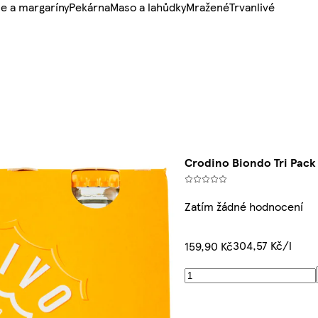
e a margaríny
Pekárna
Maso a lahůdky
Mražené
Trvanlivé
Crodino Biondo Tri Pack 
Zatím žádné hodnocení
304,57 Kč/l
159,90 Kč