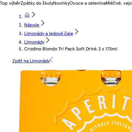
Top výběr
Zpátky do školy
Novinky
Ovoce a zelenina
Mléčné, vejc
Nápoje
Limonády a ledové čaje
Limonády
Crodino Biondo Tri Pack Soft Drink 3 x 175ml
Zpět na Limonády