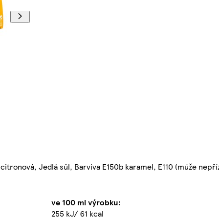
na citronová, Jedlá sůl, Barviva E150b karamel, E110 (může nepří
ve 100 ml výrobku:
255 kJ/ 61 kcal