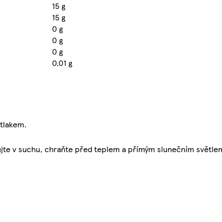
15 g
15 g
0 g
0 g
0 g
0,01 g
 tlakem.
ladujte v suchu, chraňte před teplem a přímým slunečním světle