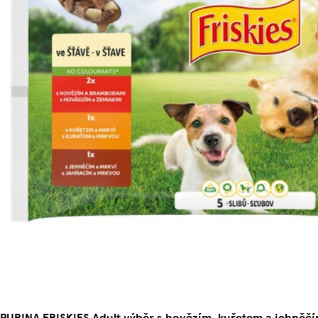
PURINA FRISKIES Adult výběr s hovězím, kuřetem a jehněčím