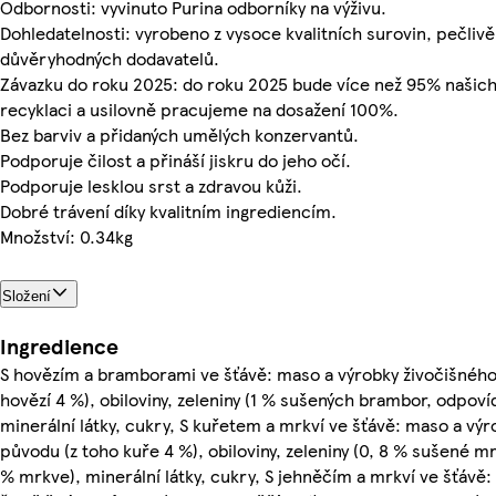
Odbornosti: vyvinuto Purina odborníky na výživu.
Dohledatelnosti: vyrobeno z vysoce kvalitních surovin, pečliv
důvěryhodných dodavatelů.
Závazku do roku 2025: do roku 2025 bude více než 95% našich
recyklaci a usilovně pracujeme na dosažení 100%.
Bez barviv a přidaných umělých konzervantů.
Podporuje čilost a přináší jiskru do jeho očí.
Podporuje lesklou srst a zdravou kůži.
Dobré trávení díky kvalitním ingrediencím.
Množství: 0.34kg
Složení
Ingredience
S hovězím a bramborami ve šťávě: maso a výrobky živočišného
hovězí 4 %), obiloviny, zeleniny (1 % sušených brambor, odpov
minerální látky, cukry, S kuřetem a mrkví ve šťávě: maso a vý
původu (z toho kuře 4 %), obiloviny, zeleniny (0, 8 % sušené m
% mrkve), minerální látky, cukry, S jehněčím a mrkví ve šťávě