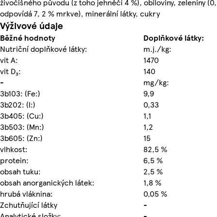
živočišného původu (z toho jehněčí 4 %), obiloviny, zeleniny (
odpovídá 7, 2 % mrkve), minerální látky, cukry
Výživové údaje
Běžné hodnoty
Doplňkové látky:
Nutriční doplňkové látky:
m.j./kg:
vit A:
1470
vit D₃:
140
-
mg/kg:
3b103: (Fe:)
9,9
3b202: (I:)
0,33
3b405: (Cu:)
1,1
3b503: (Mn:)
1,2
3b605: (Zn:)
15
vlhkost:
82,5 %
protein:
6,5 %
obsah tuku:
2,5 %
obsah anorganických látek:
1,8 %
hrubá vláknina:
0,05 %
Zchutňující látky
-
Analytické složky:
-