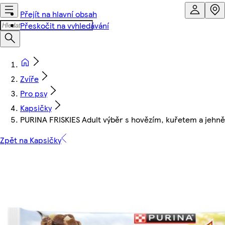
Přejít na hlavní obsah
Přeskočit na vyhledávání
Zvíře
Pro psy
Kapsičky
PURINA FRISKIES Adult výběr s hovězím, kuřetem a jehně
Zpět na Kapsičky