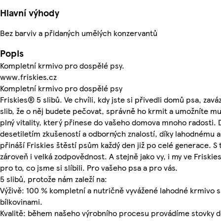
Hlavní výhody
Bez barviv a přidaných umělých konzervantů
Popis
Kompletní krmivo pro dospělé psy.
www.friskies.cz
Kompletní krmivo pro dospělé psy
Friskies® 5 slibů. Ve chvíli, kdy jste si přivedli domů psa, zaváza
slib, že o něj budete pečovat, správně ho krmit a umožníte mu 
plný vitality, který přinese do vašeho domova mnoho radosti. D
desetiletím zkušeností a odborných znalostí, díky lahodnému a
přináší Friskies štěstí psům každý den již po celé generace. S 
zároveň i velká zodpovědnost. A stejně jako vy, i my ve Frisk
pro to, co jsme si slíbili. Pro vašeho psa a pro vás.
5 slibů, protože nám zaleží na:
Výživě: 100 % kompletní a nutričně vyvážené lahodné krmivo s
bílkovinami.
Kvalitě: během našeho výrobního procesu provádíme stovky d