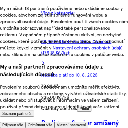
My a našich 18 partnerů používáme nebo ukládáme soubory
Více z kategorie
cookies, abychom zajistili správné fungování webu a
zpracovali osobní údaje. Povolením použití všech cookies nám
umožníte zobrazovat například také personalizovanou
reklamu. V opačném případě zůstanou aktivní jen nezbytné
cookies, které potřebujeme k provozu webu. Své rozhodnutí
59,90 Kč Ušetřete 25% s Clubcard
můžete kdykoliv změnit v
Nastavení ochrany osobních údajů
(176,18 Kč/kg)
nebo kliknutím na odkaz Soukromí a cookies v patičce webu.
My a naši partneři zpracováváme údaje z
následujících důvodů
Nabídka platí do 10. 8. 2026
79,90 Kč
Povolením souborů cookies nám umožníte měřit efektivitu
zobrazeného obsahu a reklamy, vytvářet uživatelské statistiky,
235,00 Kč/kg
ukládat nebo přistupovat k informacím ve vašem zařízení,
používat přesná data o poloze a identifikovat vaše zařízení.
Quantity controls
Přidat
Seznam partnerů.
Pedigree Senior smíšený
Přijmout vše
Odmítnout vše
Vlastní nastavení