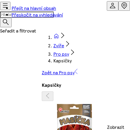
Přejít na hlavní obsah
Přeskočit na vyhledávání
Zvíře
Pro psy
Kapsičky
Zpět na Pro psy
Kapsičky
Zobrazit