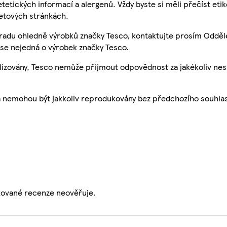
etetických informací a alergenů. Vždy byste si měli přečíst eti
etových stránkách.
 radu ohledně výrobků značky Tesco, kontaktujte prosím Odděl
se nejedná o výrobek značky Tesco.
ualizovány, Tesco nemůže přijmout odpovědnost za jakékoliv ne
a nemohou být jakkoliv reprodukovány bez předchozího souhla
ikované recenze neověřuje.