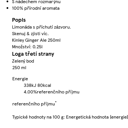
S nádechem rozmarýnu
100% přírodní aromata
Popis
Limonáda s příchutí zázvoru.
Skenuj & zjisti víc.
Kinley Ginger Ale 250ml
Množství: 0.25l
Loga třetí strany
Zelený bod
250 ml
Energie
338kJ
80kcal
4.00%
referenčního příjmu
*
referenčního příjmu
Typické hodnoty na 100 g: Energetická hodnota {energie