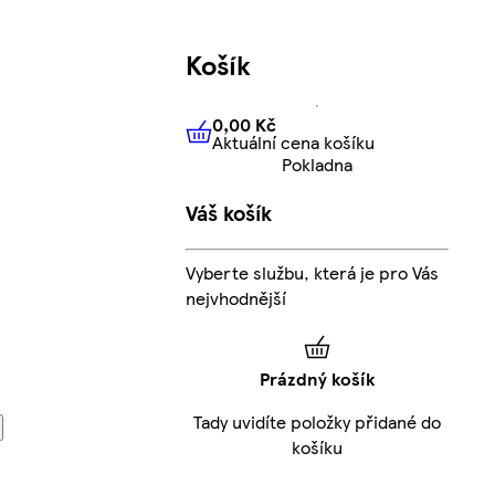
Košík
0,00 Kč
Aktuální cena košíku
0,00 Kč
Aktuální cena košíku
Pokladna
Váš košík
Vyberte službu, která je pro Vás
nejvhodnější
Prázdný košík
Tady uvidíte položky přidané do
košíku