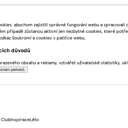
kies, abychom zajistili správné fungování webu a zpracovali 
ém případě zůstanou aktivní jen nezbytné cookies, které pot
odkaz Soukromí a cookies v patičce webu.
ících důvodů
azeného obsahu a reklamy, vytvářet uživatelské statistiky, uk
znam partnerů.
 Club
Inspirace
Léto