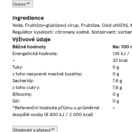
Složení
Ingredience
Voda, Fruktózo-glukózový sirup, Fruktóza, Oxid uhličitý, 
Regulátor kyselosti: citronany sodné, Konzervant: sorban 
Výživové údaje
Běžné hodnoty
Na: 100 
Energetická hodnota:
135 kJ /
-
32 kcal
Tuky:
0 g
z toho nasycené mastné kyseliny:
0 g
Sacharidy:
7,6 g
z toho cukry:
7,6 g
Bílkoviny:
0 g
Sůl:
0 g
*Referenční hodnota příjmu u průměrné
-
dospělé osoby (8 400 kJ / 2 000 kcal)
Skladování a příprava