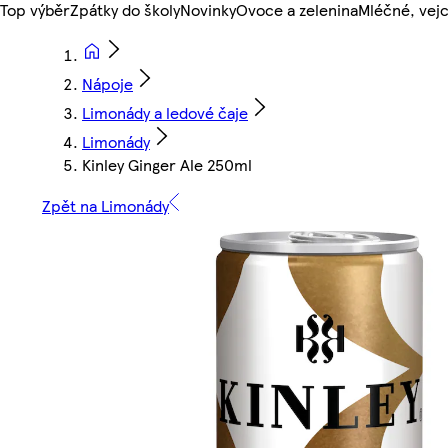
Top výběr
Zpátky do školy
Novinky
Ovoce a zelenina
Mléčné, vejc
Nápoje
Limonády a ledové čaje
Limonády
Kinley Ginger Ale 250ml
Zpět na Limonády