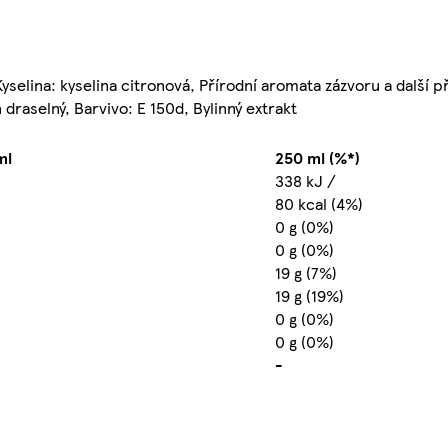
Kyselina: kyselina citronová, Přírodní aromata zázvoru a další 
draselný, Barvivo: E 150d, Bylinný extrakt
ml
250 ml (%*)
338 kJ /
80 kcal (4%)
0 g (0%)
0 g (0%)
19 g (7%)
19 g (19%)
0 g (0%)
0 g (0%)
-