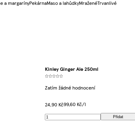
e a margaríny
Pekárna
Maso a lahůdky
Mražené
Trvanlivé
Kinley Ginger Ale 250ml
Zatím žádné hodnocení
99,60 Kč/l
24,90 Kč
Přidat