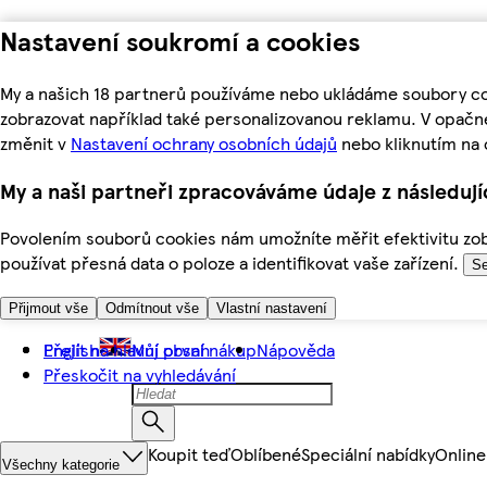
Nastavení soukromí a cookies
My a našich 18 partnerů používáme nebo ukládáme soubory coo
zobrazovat například také personalizovanou reklamu. V opačn
změnit v
Nastavení ochrany osobních údajů
nebo kliknutím na 
My a naši partneři zpracováváme údaje z následuj
Povolením souborů cookies nám umožníte měřit efektivitu zobr
používat přesná data o poloze a identifikovat vaše zařízení.
Se
Přijmout vše
Odmítnout vše
Vlastní nastavení
Přejít na hlavní obsah
English
Můj první nákup
Nápověda
Přeskočit na vyhledávání
Koupit teď
Oblíbené
Speciální nabídky
Online
Všechny kategorie