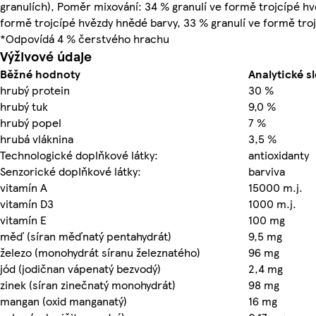
granulích), Poměr mixování: 34 % granulí ve formě trojcípé hv
formě trojcípé hvězdy hnědé barvy, 33 % granulí ve formě tro
*Odpovídá 4 % čerstvého hrachu
Výživové údaje
Běžné hodnoty
Analytické s
hrubý protein
30 %
hrubý tuk
9,0 %
hrubý popel
7 %
hrubá vláknina
3,5 %
Technologické dopIňkové látky:
antioxidanty
Senzorické dopIňkové látky:
barviva
vitamín A
15000 m.j.
vitamín D3
1000 m.j.
vitamín E
100 mg
měď (síran měďnatý pentahydrát)
9,5 mg
železo (monohydrát síranu železnatého)
96 mg
jód (jodičnan vápenatý bezvodý)
2,4 mg
zinek (síran zinečnatý monohydrát)
98 mg
mangan (oxid manganatý)
16 mg