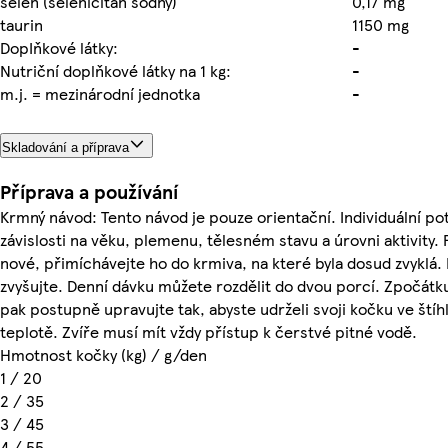
selen (seleničitan sodný)
0,17 mg
taurin
1150 mg
DopIňkové látky:
-
Nutriční doplňkové látky na 1 kg:
-
m.j. = mezinárodní jednotka
-
Skladování a příprava
Příprava a používání
Krmný návod: Tento návod je pouze orientační. Individuální pot
závislosti na věku, plemenu, tělesném stavu a úrovni aktivity.
nové, přimíchávejte ho do krmiva, na které byla dosud zvykl
zvyšujte. Denní dávku můžete rozdělit do dvou porcí. Zpočát
pak postupně upravujte tak, abyste udrželi svoji kočku ve štíh
teplotě. Zvíře musí mít vždy přístup k čerstvé pitné vodě.
Hmotnost kočky (kg) / g/den
1 / 20
2 / 35
3 / 45
4 / 55