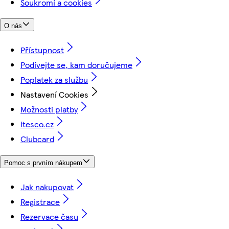
Soukromí a cookies
O nás
Přístupnost
Podívejte se, kam doručujeme
Poplatek za službu
Nastavení Cookies
Možnosti platby
itesco.cz
Clubcard
Pomoc s prvním nákupem
Jak nakupovat
Registrace
Rezervace času