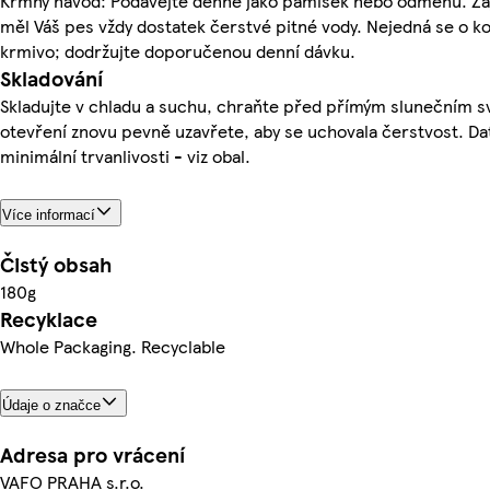
Krmný návod: Podávejte denně jako pamlsek nebo odměnu. Zaj
měl Váš pes vždy dostatek čerstvé pitné vody. Nejedná se o k
krmivo; dodržujte doporučenou denní dávku.
Skladování
Skladujte v chladu a suchu, chraňte před přímým slunečním s
otevření znovu pevně uzavřete, aby se uchovala čerstvost. D
minimální trvanlivosti - viz obal.
Více informací
Čistý obsah
180g
Recyklace
Whole Packaging. Recyclable
Údaje o značce
Adresa pro vrácení
VAFO PRAHA s.r.o.