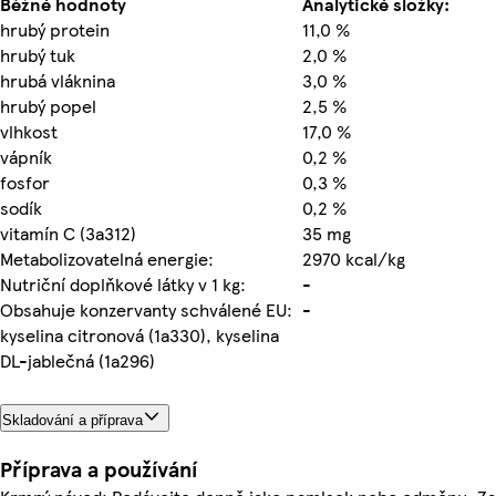
Běžné hodnoty
Analytické složky:
hrubý protein
11,0 %
hrubý tuk
2,0 %
hrubá vláknina
3,0 %
hrubý popel
2,5 %
vlhkost
17,0 %
vápník
0,2 %
fosfor
0,3 %
sodík
0,2 %
vitamín C (3a312)
35 mg
Metabolizovatelná energie:
2970 kcal/kg
Nutriční doplňkové látky v 1 kg:
-
Obsahuje konzervanty schválené EU:
-
kyselina citronová (1a330), kyselina
DL-jablečná (1a296)
Skladování a příprava
Příprava a používání