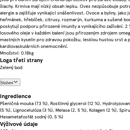
šlachy. Krmiva mají nízký obsah lepku. Oves nezpůsobuje potr
alergie a zajišťuje vynikajicí snášenlivost. Ovoce a byliny, jako 
heřmánek, hřebíček, citrusy, rozmarýn, kurkuma a sušené bo
poskytují podporu přirozené imunity a vynikajícího zažívání. 
losového oleje v každém balení jsou přirozeným zdrojem ome
mastných kyselin pro zdravou pokožku, lesklou hustou srst a 
kardiovaskulárních onemocnění.
Množství: 0.18kg
Loga třetí strany
Zelený bod
Složení
Ingredience
Pšeničná mouka (73 %), Rostlinný glycerol (12 %), Hydrolyzovan
(5 %), Lignocelulóza (3 %), Melasa (2, 5 %), Kolagen (2 %), Spiru
Hexametafosfát sodný (0, 5 %)
Výživové údaje