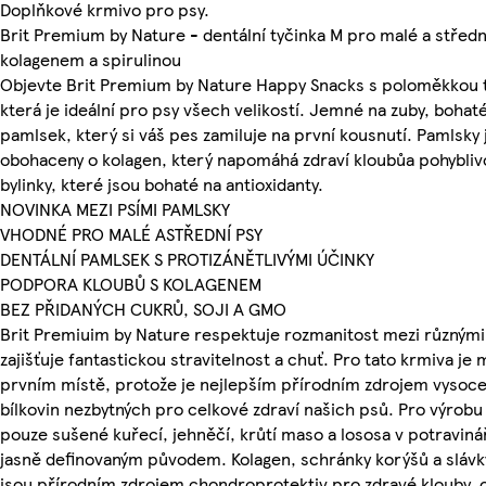
Doplňkové krmivo pro psy.
Brit Premium by Nature - dentální tyčinka M pro malé a středn
kolagenem a spirulinou
Objevte Brit Premium by Nature Happy Snacks s poloměkkou 
která je ideální pro psy všech velikostí. Jemné na zuby, bohat
pamlsek, který si váš pes zamiluje na první kousnutí. Pamlsky 
obohaceny o kolagen, který napomáhá zdraví kloubůa pohyblivo
bylinky, které jsou bohaté na antioxidanty.
NOVINKA MEZI PSÍMI PAMLSKY
VHODNÉ PRO MALÉ ASTŘEDNÍ PSY
DENTÁLNÍ PAMLSEK S PROTIZÁNĚTLIVÝMI ÚČINKY
PODPORA KLOUBŮ S KOLAGENEM
BEZ PŘIDANÝCH CUKRŮ, SOJI A GMO
Brit Premiuim by Nature respektuje rozmanitost mezi různým
zajišťuje fantastickou stravitelnost a chuť. Pro tato krmiva je
prvním místě, protože je nejlepším přírodním zdrojem vysoce
bílkovin nezbytných pro celkové zdraví našich psů. Pro výrob
pouze sušené kuřecí, jehněčí, krůtí maso a lososa v potravinář
jasně definovaným původem. Kolagen, schránky korýšů a slávk
jsou přírodním zdrojem chondroprotektiv pro zdravé klouby, 