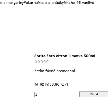
e a margaríny
Pekárna
Maso a lahůdky
Mražené
Trvanlivé
Sprite Zero citron-limetka 500ml
Zatím žádné hodnocení
53,80 Kč/l
26,90 Kč
Přidat