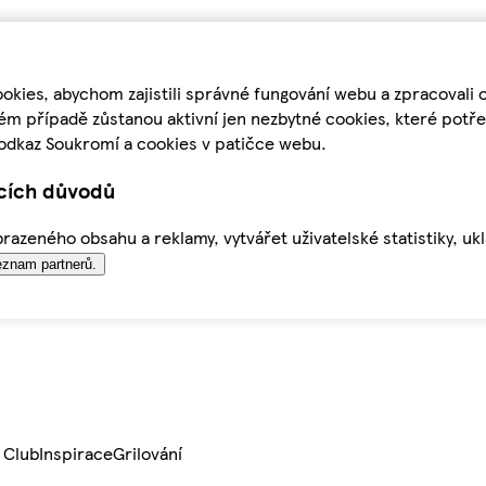
kies, abychom zajistili správné fungování webu a zpracovali 
ém případě zůstanou aktivní jen nezbytné cookies, které pot
odkaz Soukromí a cookies v patičce webu.
ících důvodů
azeného obsahu a reklamy, vytvářet uživatelské statistiky, uk
znam partnerů.
 Club
Inspirace
Grilování