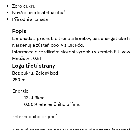
Zero cukru
Nová a neodolatelná chuť
Přírodní aromata
Popis
Limonáda s příchutí citronu a limetky, bez energetické ho
Naskenuj a zůstaň cool viz QR kód.
Informace o rozdílném složení výrobku v zemích EU: ww
Množství: 0.5l
Loga třetí strany
Bez cukru, Zelený bod
250 ml
Energie
13kJ
3kcal
0.00%
referenčního příjmu
*
referenčního příjmu
Typické hodnoty na 100 g: Energetická hodnota {energie