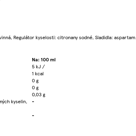
a vinná, Regulátor kyselosti: citronany sodné, Sladidla: asparta
Na: 100 ml
5 kJ /
1 kcal
0 g
0 g
0,03 g
ých kyselin,
-
-