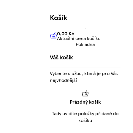
Košík
0,00 Kč
Aktuální cena košíku
0,00 Kč
Aktuální cena košíku
Pokladna
Váš košík
Vyberte službu, která je pro Vás
nejvhodnější
Prázdný košík
Tady uvidíte položky přidané do
košíku