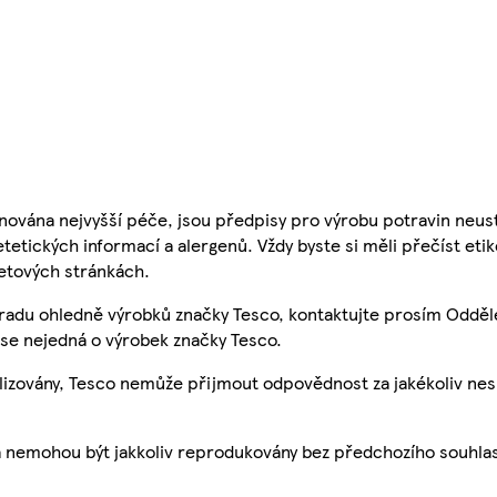
nována nejvyšší péče, jsou předpisy pro výrobu potravin neust
etetických informací a alergenů. Vždy byste si měli přečíst eti
etových stránkách.
 radu ohledně výrobků značky Tesco, kontaktujte prosím Odděl
se nejedná o výrobek značky Tesco.
ualizovány, Tesco nemůže přijmout odpovědnost za jakékoliv ne
a nemohou být jakkoliv reprodukovány bez předchozího souhla