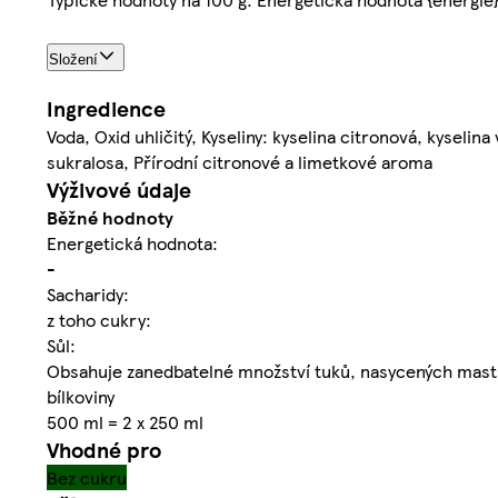
Složení
Ingredience
Voda, Oxid uhličitý, Kyseliny: kyselina citronová, kyselin
sukralosa, Přírodní citronové a limetkové aroma
Výživové údaje
Běžné hodnoty
Energetická hodnota:
-
Sacharidy:
z toho cukry:
Sůl:
Obsahuje zanedbatelné množství tuků, nasycených mastn
bílkoviny
500 ml = 2 x 250 ml
Vhodné pro
Bez cukru