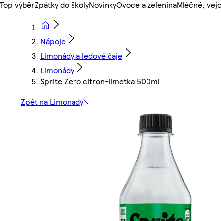
Top výběr
Zpátky do školy
Novinky
Ovoce a zelenina
Mléčné, vejc
Nápoje
Limonády a ledové čaje
Limonády
Sprite Zero citron-limetka 500ml
Zpět na Limonády