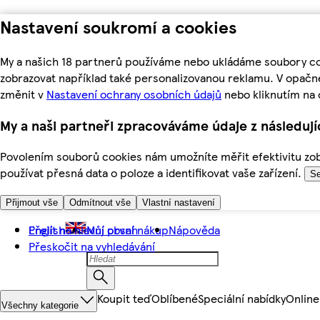
Nastavení soukromí a cookies
My a našich 18 partnerů používáme nebo ukládáme soubory coo
zobrazovat například také personalizovanou reklamu. V opačn
změnit v
Nastavení ochrany osobních údajů
nebo kliknutím na 
My a naši partneři zpracováváme údaje z následuj
Povolením souborů cookies nám umožníte měřit efektivitu zobr
používat přesná data o poloze a identifikovat vaše zařízení.
Se
Přijmout vše
Odmítnout vše
Vlastní nastavení
Přejít na hlavní obsah
English
Můj první nákup
Nápověda
Přeskočit na vyhledávání
Koupit teď
Oblíbené
Speciální nabídky
Online
Všechny kategorie