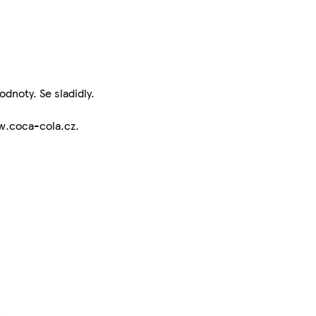
dnoty. Se sladidly.
w.coca-cola.cz.
}