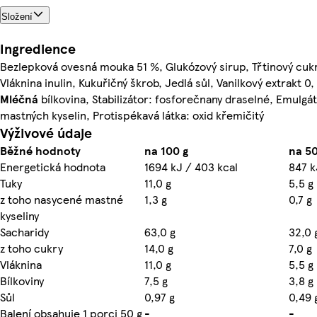
Složení
Ingredience
Bezlepková ovesná mouka 51 %, Glukózový sirup, Třtinový cukr,
Vláknina inulin, Kukuřičný škrob, Jedlá sůl, Vanilkový extrakt 0
Mléčná
bílkovina, Stabilizátor: fosforečnany draselné, Emulgá
mastných kyselin, Protispékavá látka: oxid křemičitý
Výživové údaje
Běžné hodnoty
na 100 g
na 50
Energetická hodnota
1694 kJ / 403 kcal
847 k
Tuky
11,0 g
5,5 g
z toho nasycené mastné
1,3 g
0,7 g
kyseliny
Sacharidy
63,0 g
32,0 
z toho cukry
14,0 g
7,0 g
Vláknina
11,0 g
5,5 g
Bílkoviny
7,5 g
3,8 g
Sůl
0,97 g
0,49 
Balení obsahuje 1 porci 50 g
-
-