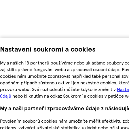
Nastavení soukromí a cookies
My a našich 18 partnerů používáme nebo ukládáme soubory c
zajistili správné fungování webu a zpracovali osobní údaje. Po
cookies nám umožníte zobrazovat například také personalizo
opačném případě zůstanou aktivní jen nezbytné cookies, kte
provozu webu. Své rozhodnutí můžete kdykoliv změnit v
Nasta
údajů
nebo kliknutím na odkaz Soukromí a cookies v patičce w
My a naši partneři zpracováváme údaje z následuj
Povolením souborů cookies nám umožníte měřit efektivitu zo
reklamy, vytvářet uživatelské statistiky, ukládat nebo přistup