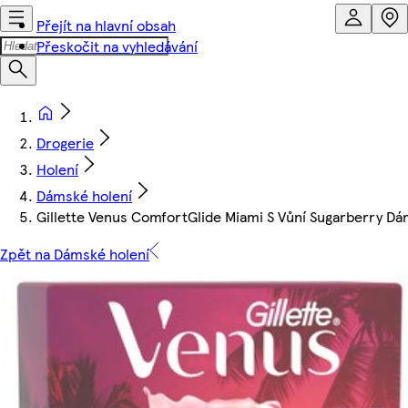
Přejít na hlavní obsah
Přeskočit na vyhledávání
Drogerie
Holení
Dámské holení
Gillette Venus ComfortGlide Miami S Vůní Sugarberry Dám
Zpět na Dámské holení