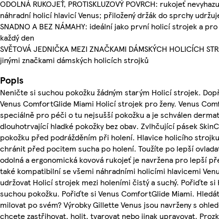
ODOLNÁ RUKOJEŤ, PROTISKLUZOVÝ POVRCH: rukojeť nevyhazujte
náhradní holicí hlavicí Venus; přiložený držák do sprchy udržuj
SNADNO A BEZ NÁMAHY: ideální jako první holicí strojek a pro
každý den
SVĚTOVÁ JEDNIČKA MEZI ZNAČKAMI DÁMSKÝCH HOLICÍCH STROJ
jinými značkami dámských holicích strojků
Popis
Neničte si suchou pokožku žádným starým Holicí strojek. Dopřejt
Venus ComfortGlide Miami Holicí strojek pro ženy. Venus Comf
speciálně pro péči o tu nejsušší pokožku a je schválen derma
dlouhotrvající hladké pokožky bez obav. Zvlhčující pásek Ski
pokožku před podrážděním při holení. Hlavice holicího strojku
chránit před pocitem sucha po holení. Toužíte po lepší ovlad
odolná a ergonomická kovová rukojeť je navržena pro lepší př
také kompatibilní se všemi náhradními holicími hlavicemi Ven
udržovat Holicí strojek mezi holeními čistý a suchý. Pořiďte si 
suchou pokožku. Pořiďte si Venus ComfortGlide Miami. Hledát
milovat po svém? Výrobky Gillette Venus jsou navrženy s ohlede
chcete zastřihovat, holit, tvarovat nebo jinak upravovat. Proz