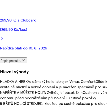
269,90 Kč s Clubcard
(269,90 Kč/kus)
Nabídka platí do 10. 8. 2026
Popis produktu
Hlavní výhody
HLADKÁ A HEBKÁ: dámský holicí strojek Venus ComfortGlide Mi
viditelně hladké a hebké oholení a je navržen speciálně pro 
NAPĚŇTE A MŮŽETE HOLIT: Zvlhčující pásek SkinCushion s vůní
ochranu před podrážděním při holení i u citlivé pokožky
5 BŘITŮ HOLICÍ STROJEK: kloužou po suché pokožce pro dlouho