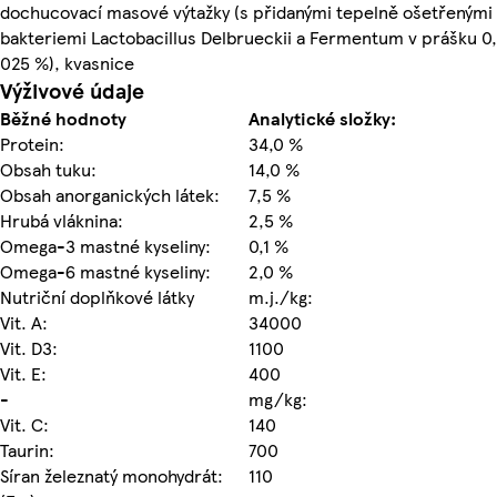
dochucovací masové výtažky (s přidanými tepelně ošetřenými
bakteriemi Lactobacillus Delbrueckii a Fermentum v prášku 0,
025 %), kvasnice
Výživové údaje
Běžné hodnoty
Analytické složky:
Protein:
34,0 %
Obsah tuku:
14,0 %
Obsah anorganických látek:
7,5 %
Hrubá vláknina:
2,5 %
Omega-3 mastné kyseliny:
0,1 %
Omega-6 mastné kyseliny:
2,0 %
Nutriční doplňkové látky
m.j./kg:
Vit. A:
34000
Vit. D3:
1100
Vit. E:
400
-
mg/kg:
Vit. C:
140
Taurin:
700
Síran železnatý monohydrát:
110