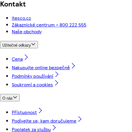
Kontakt
itesco.cz
Zákaznické centrum - 800 222 555
Naše obchody
Užitečné odkazy
Cena
Nakupujte online bezpečně
Podmínky používání
Soukromí a cookies
O nás
Přístupnost
Podívejte se, kam doručujeme
Poplatek za službu