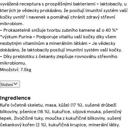
vyvážená receptura s prospěšnými bakteriemi - laktobacily, u
kterých je vědecky prokázáno, že posilují imunitní systém vaší
kočky uvnitř i navenek a pomáhají chránit zdravý střevní
mikrobiom.
- Prokazetelně snižuje tvorbu zubního kamene až o 40 %*
*výzkum Purina - Podporuje vitalitu vaší kočky díky všem
nezbytným vitamínům a minerálním látkám - Je vědecky
dokázáno, že laktobacily posilují imunitní systém vaší kočky.
- Díky prebiotiku z čekanky zlepšuje rovnováhu střevního
mikrobiomu.
Množství: 7.5kg
Složení
Ingredience
Kuře (včetně skeletu, masa, kůže) (17 %), sušené drůbeží
bílkoviny, pšenice (16 %), kukuřice, sójová mouka, pšeničný
lepek, živočišné tuky, moučka z kukuřičné bílkoviny, sušený
čekankový kořen (2 %), kukuřičná krupice, minerální látky,