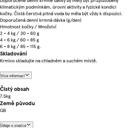
Doporučené denní krmné dávky by měly být přizpůsobeny
klimatickým podmínkám, úrovni aktivity a fyzické kondici
kočky. Čistá čerstvá pitná voda by měla být vždy k dispozici.
Doporučená denní krmná dávka (g/den)
Hmotnost kočky / Množství
2 - 4 kg / 30 - 60 g
4 - 6 kg / 60 - 85 g
6 - 8 kg / 85 - 115 g.
Skladování
Krmivo skladujte na chladném a suchém místě.
Více informací
Čistý obsah
7.5kg
Země původu
GB
Údaje o značce