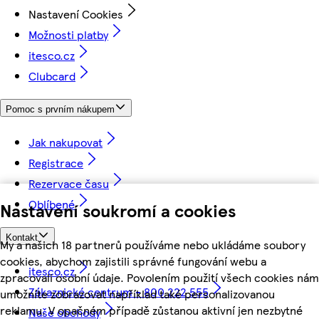
Nastavení Cookies
Možnosti platby
itesco.cz
Clubcard
Pomoc s prvním nákupem
Jak nakupovat
Registrace
Rezervace času
Oblíbené
Nastavení soukromí a cookies
Kontakt
My a našich 18 partnerů používáme nebo ukládáme soubory
cookies, abychom zajistili správné fungování webu a
itesco.cz
zpracovali osobní údaje. Povolením použití všech cookies nám
Zákaznické centrum - 800 222 555
umožníte zobrazovat například také personalizovanou
reklamu. V opačném případě zůstanou aktivní jen nezbytné
Naše obchody