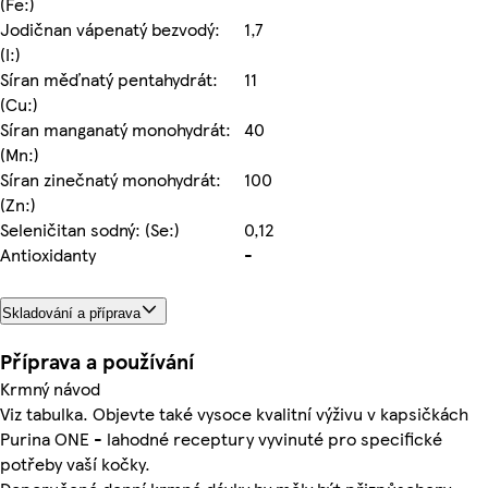
(Fe:)
Jodičnan vápenatý bezvodý:
1,7
(I:)
Síran měďnatý pentahydrát:
11
(Cu:)
Síran manganatý monohydrát:
40
(Mn:)
Síran zinečnatý monohydrát:
100
(Zn:)
Seleničitan sodný: (Se:)
0,12
Antioxidanty
-
Skladování a příprava
Příprava a používání
Krmný návod
Viz tabulka. Objevte také vysoce kvalitní výživu v kapsičkách
Purina ONE - lahodné receptury vyvinuté pro specifické
potřeby vaší kočky.