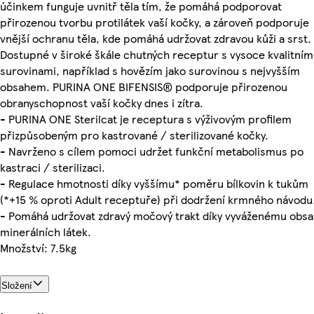
účinkem funguje uvnitř těla tím, že pomáhá podporovat
přirozenou tvorbu protilátek vaší kočky, a zároveň podporuje
vnější ochranu těla, kde pomáhá udržovat zdravou kůži a srst.
Dostupné v široké škále chutných receptur s vysoce kvalitním
surovinami, například s hovězím jako surovinou s nejvyšším
obsahem. PURINA ONE BIFENSIS® podporuje přirozenou
obranyschopnost vaší kočky dnes i zítra.
- PURINA ONE Sterilcat je receptura s výživovým profilem
přizpůsobeným pro kastrované / sterilizované kočky.
- Navrženo s cílem pomoci udržet funkční metabolismus po
kastraci / sterilizaci.
- Regulace hmotnosti díky vyššímu* poměru bílkovin k tukům
(*+15 % oproti Adult receptuře) při dodržení krmného návodu
- Pomáhá udržovat zdravý močový trakt díky vyváženému obs
minerálních látek.
Množství: 7.5kg
Složení