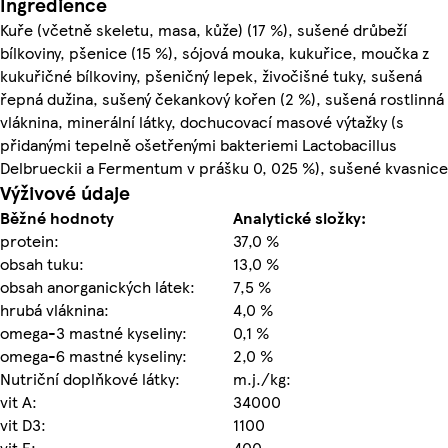
Ingredience
Kuře (včetně skeletu, masa, kůže) (17 %), sušené drůbeží
bílkoviny, pšenice (15 %), sójová mouka, kukuřice, moučka z
kukuřičné bílkoviny, pšeničný lepek, živočišné tuky, sušená
řepná dužina, sušený čekankový kořen (2 %), sušená rostlinná
vláknina, minerální látky, dochucovací masové výtažky (s
přidanými tepelně ošetřenými bakteriemi Lactobacillus
Delbrueckii a Fermentum v prášku 0, 025 %), sušené kvasnice
Výživové údaje
Běžné hodnoty
Analytické složky:
protein:
37,0 %
obsah tuku:
13,0 %
obsah anorganických látek:
7,5 %
hrubá vláknina:
4,0 %
omega-3 mastné kyseliny:
0,1 %
omega-6 mastné kyseliny:
2,0 %
Nutriční doplňkové látky:
m.j./kg:
vit A:
34000
vit D3:
1100
vit E:
400