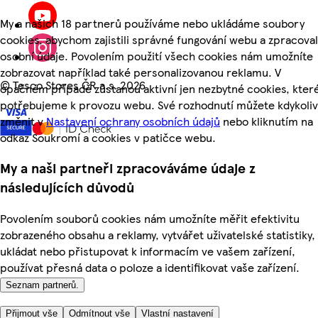
My a našich 18 partnerů používáme nebo ukládáme soubory
cookies, abychom zajistili správné fungování webu a zpracoval
osobní údaje. Povolením použití všech cookies nám umožníte
zobrazovat například také personalizovanou reklamu. V
©
Tesco Stores ČR a.s. 2026
opačném případě zůstanou aktivní jen nezbytné cookies, kter
potřebujeme k provozu webu. Své rozhodnutí můžete kdykoliv
změnit v
Nastavení ochrany osobních údajů
nebo kliknutím na
odkaz Soukromí a cookies v patičce webu.
My a naši partneři zpracováváme údaje z
následujících důvodů
Povolením souborů cookies nám umožníte měřit efektivitu
zobrazeného obsahu a reklamy, vytvářet uživatelské statistiky,
ukládat nebo přistupovat k informacím ve vašem zařízení,
používat přesná data o poloze a identifikovat vaše zařízení.
Seznam partnerů.
Přijmout vše
Odmítnout vše
Vlastní nastavení