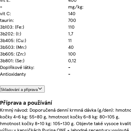
-
mg/kg:
vit C:
140
taurin:
700
3b103: (Fe:)
110
3b202: (I:)
1,7
3b405: (Cu:)
11
3b503: (Mn:)
40
3b605: (Zn:)
100
3b801: (Se:)
0,12
Doplňkové látky:
-
Antioxidanty
-
Skladování a příprava
Příprava a používání
Krmný návod: Doporučená denní krmná dávka (g/den): hmotn
kočky 4-6 kg: 55-80 g, hmotnost kočky 6-8 kg: 80-105 g,
hmotnost kočky 8-10 kg: 105-130 g. Objevte také vysoce kvalit
výživu v kapsičkách Purina ONE - lahodné receptury vyvinuté