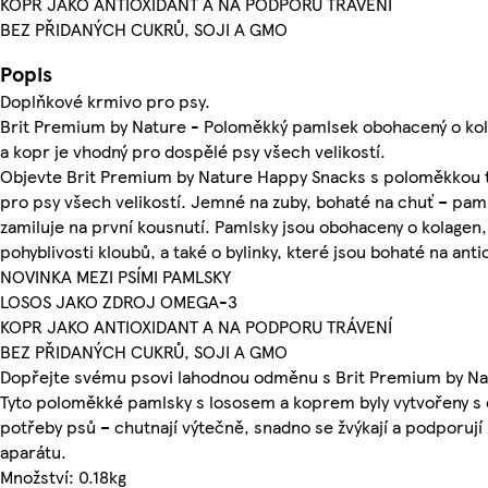
KOPR JAKO ANTIOXIDANT A NA PODPORU TRÁVENÍ
BEZ PŘIDANÝCH CUKRŮ, SOJI A GMO
Popis
Doplňkové krmivo pro psy.
Brit Premium by Nature - Poloměkký pamlsek obohacený o ko
a kopr je vhodný pro dospělé psy všech velikostí.
Objevte Brit Premium by Nature Happy Snacks s poloměkkou te
pro psy všech velikostí. Jemné na zuby, bohaté na chuť – paml
zamiluje na první kousnutí. Pamlsky jsou obohaceny o kolagen
pohyblivosti kloubů, a také o bylinky, které jsou bohaté na anti
NOVINKA MEZI PSÍMI PAMLSKY
LOSOS JAKO ZDROJ OMEGA-3
KOPR JAKO ANTIOXIDANT A NA PODPORU TRÁVENÍ
BEZ PŘIDANÝCH CUKRŮ, SOJI A GMO
Dopřejte svému psovi lahodnou odměnu s Brit Premium by Na
Tyto poloměkké pamlsky s lososem a koprem byly vytvořeny s
potřeby psů – chutnají výtečně, snadno se žvýkají a podporuj
aparátu.
Množství: 0.18kg