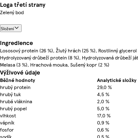
Loga třetí strany
Zelený bod
Složení
Ingredience
Lososový protein (26 %), Žlutý hrách (25 %), Rostlinný glycerol
Hydrolyzovaný drůbeží protein (8 %), Hydrolyzovaná drůbeží ját
Melasa (3 %), Hrachová mouka, Sušený kopr (2 %)
Výživové údaje
Běžné hodnoty
Analytické složky
hrubý protein
29,0 %
hrubý tuk
4,5 %
hrubá vláknina
2,0 %
hrubý popel
5,0 %
vlhkost
17,0 %
vápník
0,9 %
fosfor
0,6 %
sodík
0,5 %