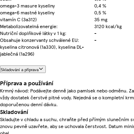
omega-3 masure kyseliny
0,4 %
omega-6 mastné kyseliny
0,5 %
vitamín C (3a312)
35 mg
Metabolizovatelná energie:
3120 kcal/kg
Nutriční doplňkové látky v 1 kg:
-
Obsahuje konzervanty schválené EU:
-
kyselina citronová (1a330), kyselina DL-
jablečná (1a296)
Skladování a příprava
Příprava a používání
Krmný návod: Podávejte denně jako pamlsek nebo odměnu. Zaj
vždy dostatek čerstvé pitné vody. Nejedná se o kompletní krm
doporučenou denní dávku.
Skladování
Skladujte v chladu a suchu, chraňte před přímým slunečním s
znovu pevně uzavřete, aby se uchovala čerstvost. Datum minimá
obal.