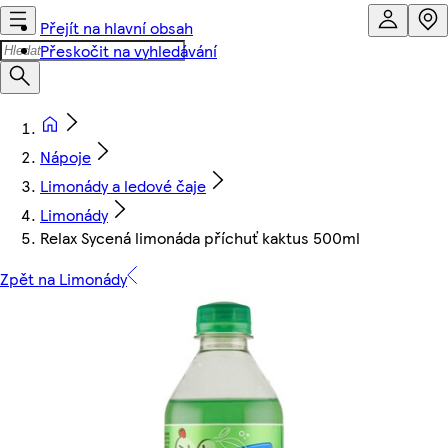
Přejít na hlavní obsah
Přeskočit na vyhledávání
Nápoje
Limonády a ledové čaje
Limonády
Relax Sycená limonáda příchuť kaktus 500ml
Zpět na Limonády