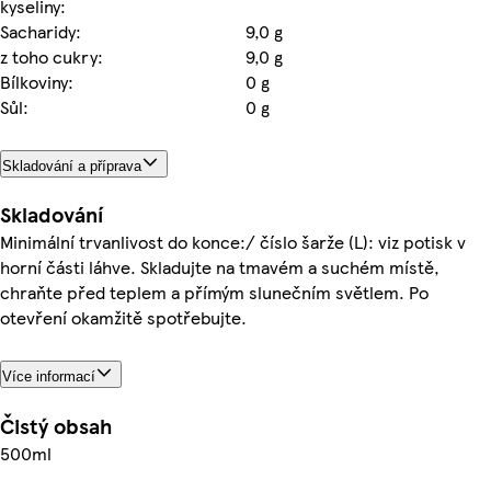
kyseliny:
Sacharidy:
9,0 g
z toho cukry:
9,0 g
Bílkoviny:
0 g
Sůl:
0 g
Skladování a příprava
Skladování
Minimální trvanlivost do konce:/ číslo šarže (L): viz potisk v
horní části láhve. Skladujte na tmavém a suchém místě,
chraňte před teplem a přímým slunečním světlem. Po
otevření okamžitě spotřebujte.
Více informací
Čistý obsah
500ml