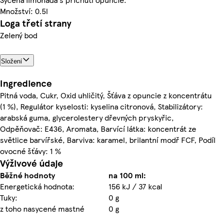
Množství: 0.5l
Loga třetí strany
Zelený bod
Složení
Ingredience
Pitná voda, Cukr, Oxid uhličitý, Šťáva z opuncie z koncentrátu
(1 %), Regulátor kyselosti: kyselina citronová, Stabilizátory:
arabská guma, glycerolestery dřevných pryskyřic,
Odpěňovač: E436, Aromata, Barvící látka: koncentrát ze
světlice barvířské, Barviva: karamel, brilantní modř FCF, Podíl
ovocné šťávy: 1 %
Výživové údaje
Běžné hodnoty
na 100 ml:
Energetická hodnota:
156 kJ / 37 kcal
Tuky:
0 g
z toho nasycené mastné
0 g