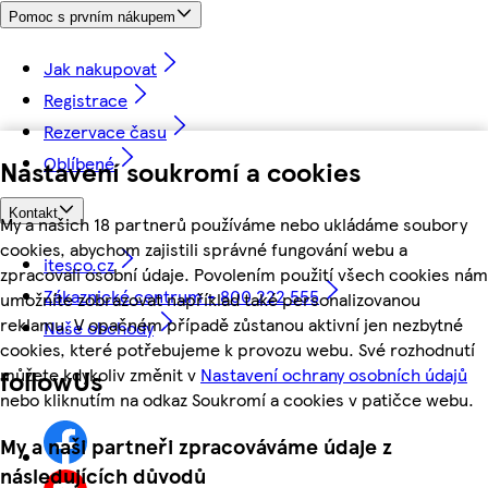
Pomoc s prvním nákupem
Jak nakupovat
Registrace
Rezervace času
Oblíbené
Nastavení soukromí a cookies
Kontakt
My a našich 18 partnerů používáme nebo ukládáme soubory
cookies, abychom zajistili správné fungování webu a
itesco.cz
zpracovali osobní údaje. Povolením použití všech cookies nám
Zákaznické centrum - 800 222 555
umožníte zobrazovat například také personalizovanou
reklamu. V opačném případě zůstanou aktivní jen nezbytné
Naše obchody
cookies, které potřebujeme k provozu webu. Své rozhodnutí
můžete kdykoliv změnit v
Nastavení ochrany osobních údajů
followUs
nebo kliknutím na odkaz Soukromí a cookies v patičce webu.
My a naši partneři zpracováváme údaje z
následujících důvodů