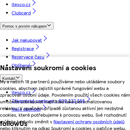
itesco.cz
Clubcard
Pomoc s prvním nákupem
Jak nakupovat
Registrace
Rezervace času
Oblíbené
Nastavení soukromí a cookies
Kontakt
My a našich 18 partnerů používáme nebo ukládáme soubory
cookies, abychom zajistili správné fungování webu a
itesco.cz
zpracovali osobní údaje. Povolením použití všech cookies nám
Zákaznické centrum - 800 222 555
umožníte zobrazovat například také personalizovanou
reklamu. V opačném případě zůstanou aktivní jen nezbytné
Naše obchody
cookies, které potřebujeme k provozu webu. Své rozhodnutí
můžete kdykoliv změnit v
Nastavení ochrany osobních údajů
followUs
nebo kliknutím na odkaz Soukromí a cookies v patičce webu.