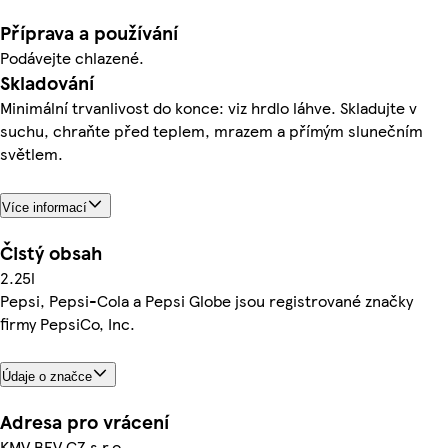
Příprava a používání
Podávejte chlazené.
Skladování
Minimální trvanlivost do konce: viz hrdlo láhve. Skladujte v
suchu, chraňte před teplem, mrazem a přímým slunečním
světlem.
Více informací
Čistý obsah
2.25l
Pepsi, Pepsi-Cola a Pepsi Globe jsou registrované značky
firmy PepsiCo, Inc.
Údaje o značce
Adresa pro vrácení
KMV BEV CZ s.r.o.