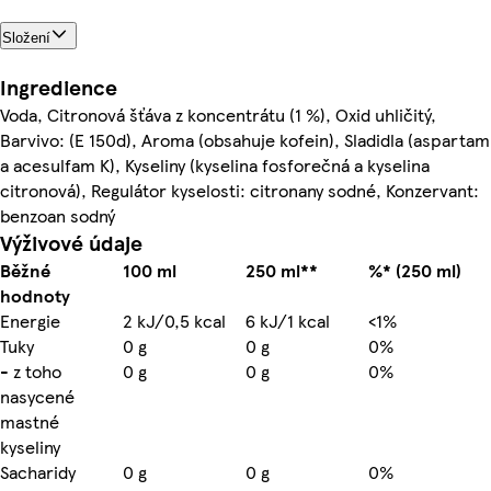
Složení
Ingredience
Voda, Citronová šťáva z koncentrátu (1 %), Oxid uhličitý,
Barvivo: (E 150d), Aroma (obsahuje kofein), Sladidla (aspartam
a acesulfam K), Kyseliny (kyselina fosforečná a kyselina
citronová), Regulátor kyselosti: citronany sodné, Konzervant:
benzoan sodný
Výživové údaje
Běžné
100 ml
250 ml**
%* (250 ml)
hodnoty
Energie
2 kJ/0,5 kcal
6 kJ/1 kcal
<1%
Tuky
0 g
0 g
0%
- z toho
0 g
0 g
0%
nasycené
mastné
kyseliny
Sacharidy
0 g
0 g
0%