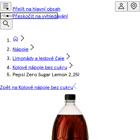
Přejít na hlavní obsah
Přeskočit na vyhledávání
Nápoje
Limonády a ledové čaje
Kolové nápoje bez cukru
Pepsi Zero Sugar Lemon 2,25l
Zpět na Kolové nápoje bez cukru