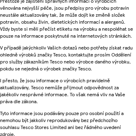
Přestože je zajištění správných informací o výrobcích
věnována nejvyšší péče, jsou předpisy pro výrobu potravin
neustále aktualizovány tak, že může dojít ke změně složek
potravin, obsahu živin, dietetických informací a alergenů.
Vždy byste si měli přečíst etiketu na výrobku a nespoléhat se
pouze na informace poskytnuté na internetových stránkách.
V případě jakýchkoliv Vašich dotazů nebo potřeby získat radu
ohledně výrobků značky Tesco, kontaktujte prosím Oddělení
pro služby zákazníkům Tesco nebo výrobce daného výrobku,
pokdu se nejedná o výrobek značky Tesco.
I přesto, že jsou informace o výrobcích pravidelně
aktualizovány, Tesco nemůže přijmout odpovědnost za
jakékoliv nesprávné informace. To však nemá vliv na Vaše
práva dle zákona.
Tyto informace jsou podávány pouze pro osobní použití a
nemohou být jakkoliv reprodukovány bez předchozího
souhlasu Tesco Stores Limited ani bez řádného uvedení
zdroje.