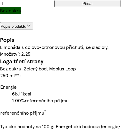
Přidat
Bez cukru
Popis produktu
Popis
Limonáda s colovo-citronovou příchutí, se sladidly.
Množství: 2.25l
Loga třetí strany
Bez cukru, Zelený bod, Mobius Loop
250 ml**:
Energie
6kJ
1kcal
1.00%
referenčního příjmu
*
referenčního příjmu
Typické hodnoty na 100 g: Energetická hodnota {energie}