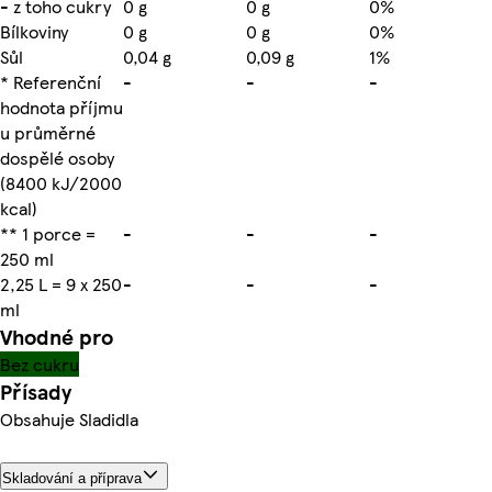
- z toho cukry
0 g
0 g
0%
Bílkoviny
0 g
0 g
0%
Sůl
0,04 g
0,09 g
1%
* Referenční
-
-
-
hodnota příjmu
u průměrné
dospělé osoby
(8400 kJ/2000
kcal)
** 1 porce =
-
-
-
250 ml
2,25 L = 9 x 250
-
-
-
ml
Vhodné pro
Bez cukru
Přísady
Obsahuje Sladidla
Skladování a příprava