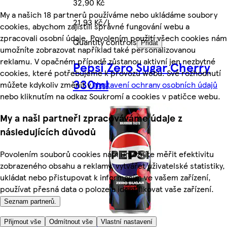
32,90 Kč
My a našich 18 partnerů používáme nebo ukládáme soubory
21,93 Kč/l
cookies, abychom zajistili správné fungování webu a
zpracovali osobní údaje. Povolením použití všech cookies nám
Quantity controls
Přidat
umožníte zobrazovat například také personalizovanou
reklamu. V opačném případě zůstanou aktivní jen nezbytné
Pepsi Zero Sugar Cherry
cookies, které potřebujeme k provozu webu. Své rozhodnutí
330ml
můžete kdykoliv změnit v
Nastavení ochrany osobních údajů
nebo kliknutím na odkaz Soukromí a cookies v patičce webu.
My a naši partneři zpracováváme údaje z
následujících důvodů
Povolením souborů cookies nám umožníte měřit efektivitu
zobrazeného obsahu a reklamy, vytvářet uživatelské statistiky,
ukládat nebo přistupovat k informacím ve vašem zařízení,
používat přesná data o poloze a identifikovat vaše zařízení.
Seznam partnerů.
Přijmout vše
Odmítnout vše
Vlastní nastavení
Více z kategorie