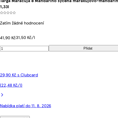
Targa Maracuja e Mandarino sycená marakujovo-mandari
1,33l
Zatím žádné hodnocení
31,50 Kč/l
41,90 Kč
Přidat
29,90 Kč s Clubcard
(22,48 Kč/l)
Nabídka platí do 11. 8. 2026