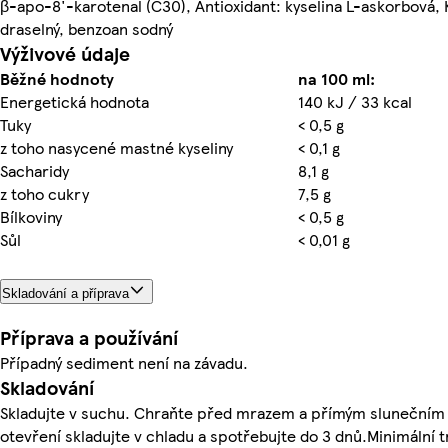
β-apo-8'-karotenal (C30), Antioxidant: kyselina L-askorbová,
draselný, benzoan sodný
Výživové údaje
Běžné hodnoty
na 100 ml:
Energetická hodnota
140 kJ / 33 kcal
Tuky
< 0,5 g
z toho nasycené mastné kyseliny
< 0,1 g
Sacharidy
8,1 g
z toho cukry
7,5 g
Bílkoviny
< 0,5 g
Sůl
< 0,01 g
Skladování a příprava
Příprava a používání
Případný sediment není na závadu.
Skladování
Skladujte v suchu. Chraňte před mrazem a přímým slunečním
otevření skladujte v chladu a spotřebujte do 3 dnů.Minimální t