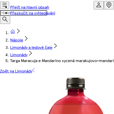
Přejít na hlavní obsah
Přeskočit na vyhledávání
Nápoje
Limonády a ledové čaje
Limonády
Targa Maracuja e Mandarino sycená marakujovo-mandari
Zpět na Limonády