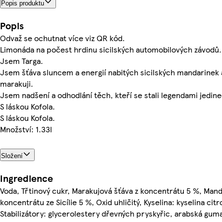
Popis produktu
Popis
Odvaž se ochutnat více viz QR kód.
Limonáda na počest hrdinu sicilských automobilových závodů.
Jsem Targa.
Jsem šťáva sluncem a energií nabitých sicilských mandarinek 
marakuji.
Jsem nadšení a odhodlání těch, kteří se stali legendami jedi
S láskou Kofola.
S láskou Kofola.
Množství: 1.33l
Složení
Ingredience
Voda, Třtinový cukr, Marakujová šťáva z koncentrátu 5 %, Mand
koncentrátu ze Sicílie 5 %, Oxid uhličitý, Kyselina: kyselina ci
Stabilizátory: glycerolestery dřevných pryskyřic, arabská guma