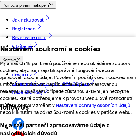
Pomoc s prvním nákupem
Jak nakupovat
Registrace
Rezervace času
Oblíbené
Nastavení soukromí a cookies
Kontakt
My a našich 18 partnerů používáme nebo ukládáme soubory
cookies, abychom zajistili správné fungování webu a
itesco.cz
zpracovali osobní údaje. Povolením použití všech cookies nám
Zákaznické centrum - 800 222 555
umožníte zobrazovat například také personalizovanou
reklamu. V opačném případě zůstanou aktivní jen nezbytné
Naše obchody
cookies, které potřebujeme k provozu webu. Své rozhodnutí
můžete kdykoliv změnit v
Nastavení ochrany osobních údajů
followUs
nebo kliknutím na odkaz Soukromí a cookies v patičce webu.
My a naši partneři zpracováváme údaje z
následujících důvodů