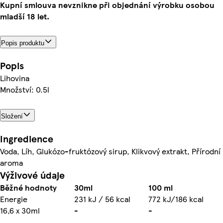
Kupní smlouva nevznikne při objednání výrobku osobou
mladší 18 let.
Popis produktu
Popis
Lihovina
Množství: 0.5l
Složení
Ingredience
Voda, Líh, Glukózo-fruktózový sirup, Klikvový extrakt, Přírodní
aroma
Výživové údaje
Běžné hodnoty
30ml
100 ml
Energie
231 kJ / 56 kcal
772 kJ/186 kcal
16,6 x 30ml
-
-