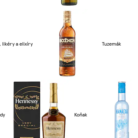
likéry a elixíry
Tuzemák
dy
Koňak