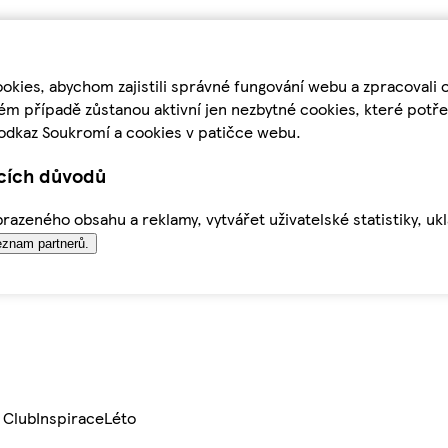
kies, abychom zajistili správné fungování webu a zpracovali 
ém případě zůstanou aktivní jen nezbytné cookies, které pot
odkaz Soukromí a cookies v patičce webu.
ících důvodů
azeného obsahu a reklamy, vytvářet uživatelské statistiky, uk
znam partnerů.
 Club
Inspirace
Léto