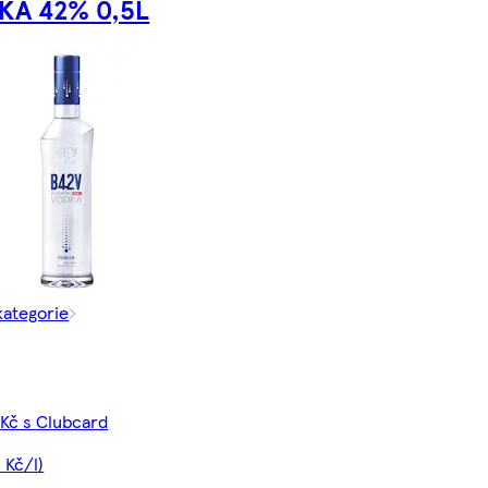
KA 42% 0,5L
kategorie
 Kč s Clubcard
 Kč/l)