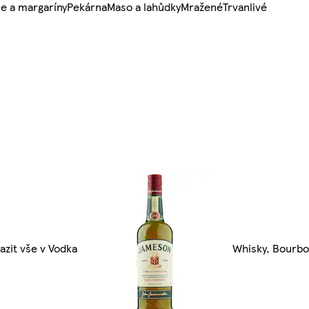
e a margaríny
Pekárna
Maso a lahůdky
Mražené
Trvanlivé
azit vše v Vodka
Whisky, Bourbon