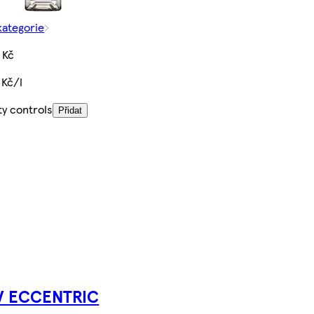
kategorie
 Kč
 Kč/l
ty controls
Přidat
V ECCENTRIC