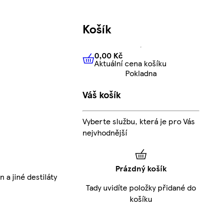
Košík
0,00 Kč
Aktuální cena košíku
0,00 Kč
Aktuální cena košíku
Pokladna
Váš košík
Vyberte službu, která je pro Vás
nejvhodnější
Prázdný košík
 a jiné destiláty
Tady uvidíte položky přidané do
košíku