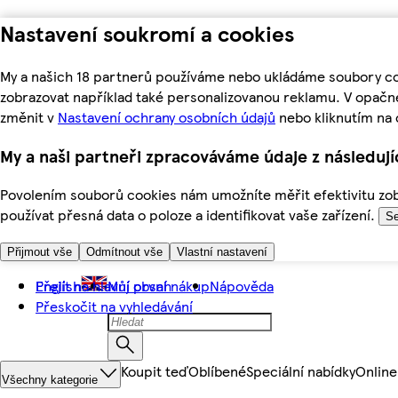
Nastavení soukromí a cookies
My a našich 18 partnerů používáme nebo ukládáme soubory coo
zobrazovat například také personalizovanou reklamu. V opačn
změnit v
Nastavení ochrany osobních údajů
nebo kliknutím na 
My a naši partneři zpracováváme údaje z následuj
Povolením souborů cookies nám umožníte měřit efektivitu zobr
používat přesná data o poloze a identifikovat vaše zařízení.
Se
Přijmout vše
Odmítnout vše
Vlastní nastavení
Přejít na hlavní obsah
English
Můj první nákup
Nápověda
Přeskočit na vyhledávání
Koupit teď
Oblíbené
Speciální nabídky
Online
Všechny kategorie