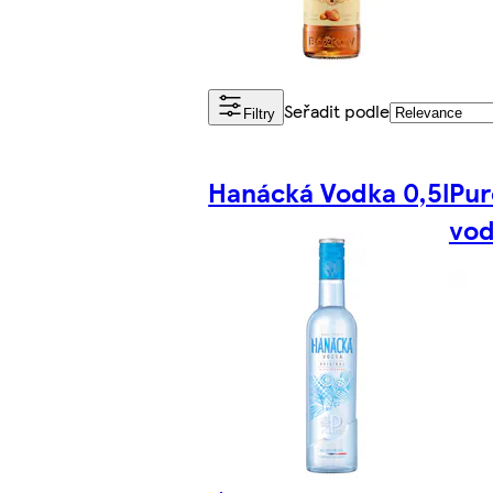
Seřadit podle
Filtry
Hanácká Vodka 0,5l
Pur
vod