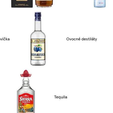
vička
Ovocné destiláty
Tequila