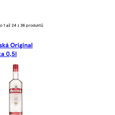
no
1 až 24
z
36
produktů
ská Original
a 0,5l