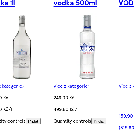
ka 1l
vodka 500ml
VOD
z kategorie
Více z kategorie
Více z 
0 Kč
249,90 Kč
0 Kč/l
499,80 Kč/l
159,90
ity controls
Quantity controls
Přidat
Přidat
(319,80