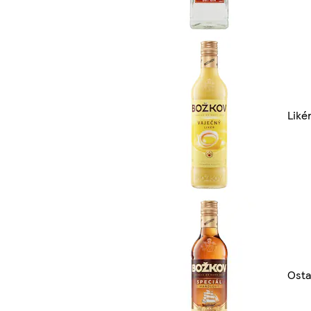
Liké
Osta