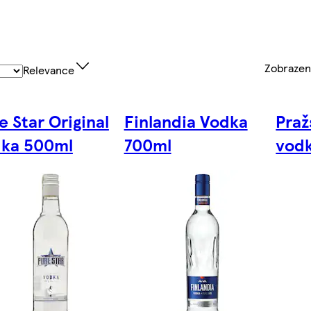
Zobraze
Relevance
e Star Original
Finlandia Vodka
Praž
ka 500ml
700ml
vodk