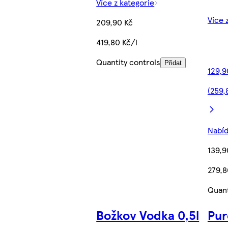
Více z kategorie
Více 
209,90 Kč
419,80 Kč/l
Quantity controls
Přidat
129,9
(259,
Nabíd
139,9
279,8
Quant
Božkov Vodka 0,5l
Pur