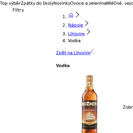
Top výběr
Zpátky do školy
Novinky
Ovoce a zelenina
Mléčné, vejc
Nápoje
Lihoviny
Vodka
Zpět na Lihoviny
Vodka
Zobr