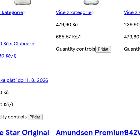
z kategorie
Více z kategorie
Více z 
479,90 Kč
239,90
685,57 Kč/l
479,80
0 Kč s Clubcard
Quantity controls
Quanti
Přidat
80 Kč/l)
ka platí do 11. 8. 2026
0 Kč
0 Kč/l
ity controls
Přidat
e Star Original
Amundsen Premium
B42