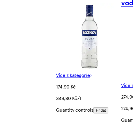
vod
Více z kategorie
Více 
174,90 Kč
274,9
349,80 Kč/l
274,9
Quantity controls
Přidat
Quant