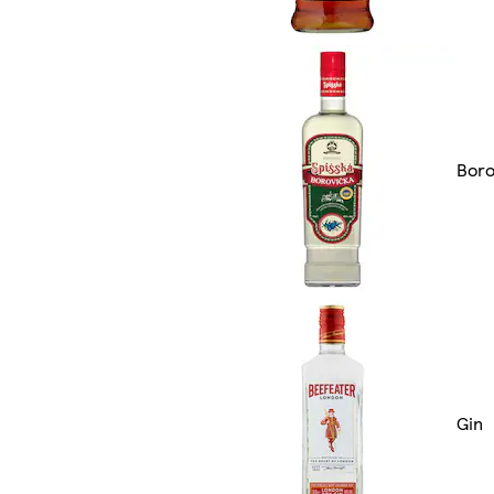
Boro
Gin