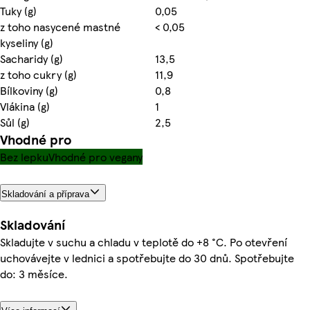
Tuky (g)
0,05
z toho nasycené mastné
< 0,05
kyseliny (g)
Sacharidy (g)
13,5
z toho cukry (g)
11,9
Bílkoviny (g)
0,8
Vlákina (g)
1
Sůl (g)
2,5
Vhodné pro
Bez lepku
Vhodné pro vegany
Skladování a příprava
Skladování
Skladujte v suchu a chladu v teplotě do +8 °C. Po otevření
uchovávejte v lednici a spotřebujte do 30 dnů. Spotřebujte
do: 3 měsíce.