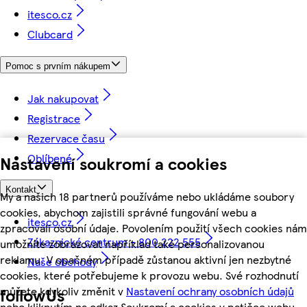
itesco.cz
Clubcard
Pomoc s prvním nákupem
Jak nakupovat
Registrace
Rezervace času
Oblíbené
Nastavení soukromí a cookies
Kontakt
My a našich 18 partnerů používáme nebo ukládáme soubory
cookies, abychom zajistili správné fungování webu a
itesco.cz
zpracovali osobní údaje. Povolením použití všech cookies nám
Zákaznické centrum - 800 222 555
umožníte zobrazovat například také personalizovanou
reklamu. V opačném případě zůstanou aktivní jen nezbytné
Naše obchody
cookies, které potřebujeme k provozu webu. Své rozhodnutí
můžete kdykoliv změnit v
Nastavení ochrany osobních údajů
followUs
nebo kliknutím na odkaz Soukromí a cookies v patičce webu.