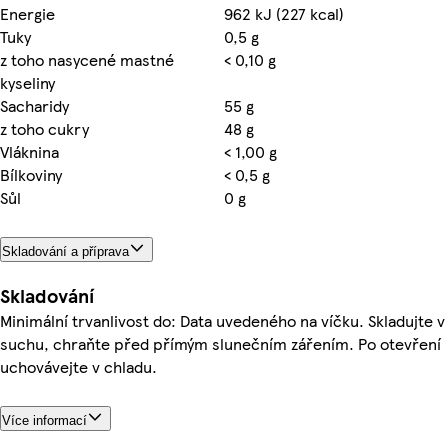
Energie
962 kJ (227 kcal)
Tuky
0,5 g
z toho nasycené mastné
< 0,10 g
kyseliny
Sacharidy
55 g
z toho cukry
48 g
Vláknina
< 1,00 g
Bílkoviny
< 0,5 g
Sůl
0 g
Skladování a příprava
Skladování
Minimální trvanlivost do: Data uvedeného na víčku. Skladujte v
suchu, chraňte před přímým slunečním zářením. Po otevření
uchovávejte v chladu.
Více informací