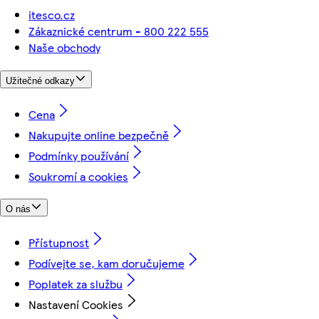
itesco.cz
Zákaznické centrum - 800 222 555
Naše obchody
Užitečné odkazy
Cena
Nakupujte online bezpečně
Podmínky používání
Soukromí a cookies
O nás
Přístupnost
Podívejte se, kam doručujeme
Poplatek za službu
Nastavení Cookies