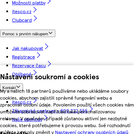
Možnosti platby
itesco.cz
Clubcard
Pomoc s prvním nákupem
Jak nakupovat
Registrace
Rezervace času
Oblíbené
Nastavení soukromí a cookies
Kontakt
My a našich 18 partnerů používáme nebo ukládáme soubory
cookies, abychom zajistili správné fungování webu a
itesco.cz
zpracovali osobní údaje. Povolením použití všech cookies nám
Zákaznické centrum - 800 222 555
umožníte zobrazovat například také personalizovanou
reklamu. V opačném případě zůstanou aktivní jen nezbytné
Naše obchody
cookies, které potřebujeme k provozu webu. Své rozhodnutí
můžete kdykoliv změnit v
Nastavení ochrany osobních údajů
followUs