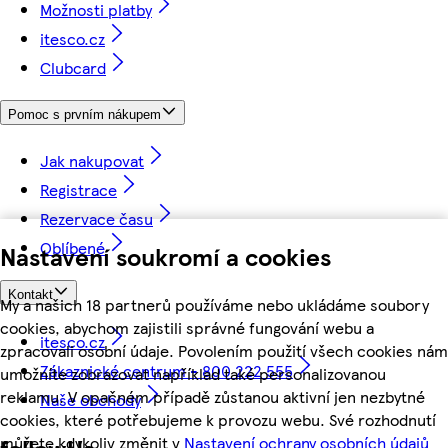
Možnosti platby
itesco.cz
Clubcard
Pomoc s prvním nákupem
Jak nakupovat
Registrace
Rezervace času
Oblíbené
Nastavení soukromí a cookies
Kontakt
My a našich 18 partnerů používáme nebo ukládáme soubory
cookies, abychom zajistili správné fungování webu a
itesco.cz
zpracovali osobní údaje. Povolením použití všech cookies nám
Zákaznické centrum - 800 222 555
umožníte zobrazovat například také personalizovanou
reklamu. V opačném případě zůstanou aktivní jen nezbytné
Naše obchody
cookies, které potřebujeme k provozu webu. Své rozhodnutí
můžete kdykoliv změnit v
Nastavení ochrany osobních údajů
followUs