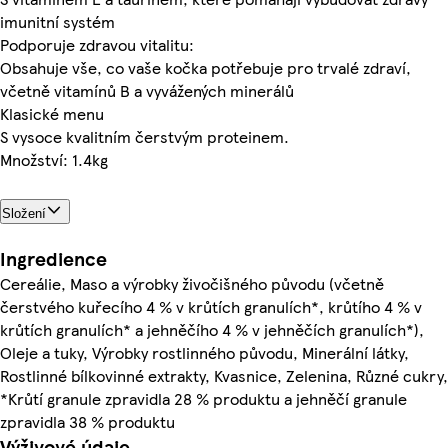
imunitní systém
Podporuje zdravou vitalitu:
Obsahuje vše, co vaše kočka potřebuje pro trvalé zdraví,
včetně vitamínů B a vyvážených minerálů
Klasické menu
S vysoce kvalitním čerstvým proteinem.
Množství: 1.4kg
Složení
Ingredience
Cereálie, Maso a výrobky živočišného původu (včetně
čerstvého kuřecího 4 % v krůtích granulích*, krůtího 4 % v
krůtích granulích* a jehněčího 4 % v jehněčích granulích*),
Oleje a tuky, Výrobky rostlinného původu, Minerální látky,
Rostlinné bílkovinné extrakty, Kvasnice, Zelenina, Různé cukry,
*Krůtí granule zpravidla 28 % produktu a jehněčí granule
zpravidla 38 % produktu
Výživové údaje