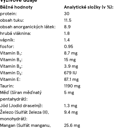
Běžné hodnoty
Analytické složky (v %):
protein:
30
obsah tuku:
11.5
obsah anorganických látek:
8.9
hrubá vláknina:
1.8
vápník:
1.4
fosfor:
0.95
Vitamin B₁:
8.7 mg
Vitamin B₂:
15 mg
Vitamin B₆:
3.9 mg
Vitamin D₃:
679 IU
Vitamin E:
87.1 mg
Taurin:
1190 mg
Měď (Síran měďnatý
5 mg
pentahydrát):
Jód (Jodid draselný):
1.3 mg
Železo (Sulfát železa (II),
9.4 mg
monohydrát):
Mangan (Sulfát manganu,
25.6 mg