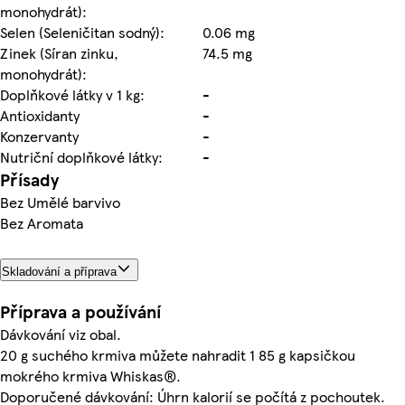
monohydrát):
Selen (Seleničitan sodný):
0.06 mg
Zinek (Síran zinku,
74.5 mg
monohydrát):
Doplňkové látky v 1 kg:
-
Antioxidanty
-
Konzervanty
-
Nutriční doplňkové látky:
-
Přísady
Bez Umělé barvivo
Bez Aromata
Skladování a příprava
Příprava a používání
Dávkování viz obal.
20 g suchého krmiva můžete nahradit 1 85 g kapsičkou
mokrého krmiva Whiskas®.
Doporučené dávkování: Úhrn kalorií se počítá z pochoutek.