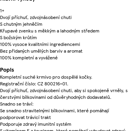
1+
Dvojí příchuť, zdvojnásobení chuti
S chutným jehněčím
Křupavé zvenku s měkkým a lahodným středem
S božským krůtím
100% vysoce kvalitními ingrediencemi
Bez přidaných umělých barviv a aromat
100% kompletní a vyvážené
Popis
Kompletní suché krmivo pro dospělé kočky.
Registrační číslo: CZ 800216-01.
Dvojí příchuť, zdvojnásobení chuti, aby si spokojeně vrněly, s
čerstvými bílkovinami od důvěryhodných dodavatelů.
Snadno se tráví:
Se snadno stravitelnými bílkovinami, které pomáhají
podporovat trávicí trakt
Podporuje zdravý imunitní systém
S vitamínem E a taurinem, které pomáhají vybudovat zdravý