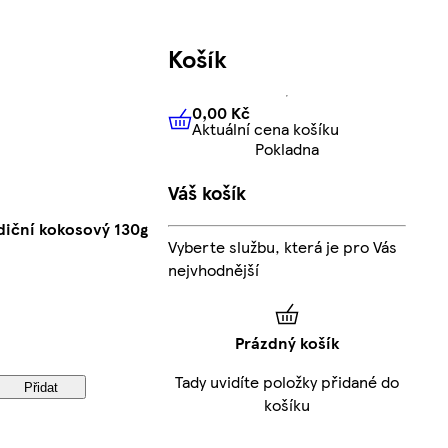
Košík
0,00 Kč
Aktuální cena košíku
0,00 Kč
Aktuální cena košíku
Pokladna
Váš košík
diční kokosový 130g
Vyberte službu, která je pro Vás
nejvhodnější
Prázdný košík
Tady uvidíte položky přidané do
Přidat
košíku