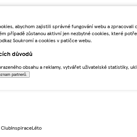
kies, abychom zajistili správné fungování webu a zpracovali 
ém případě zůstanou aktivní jen nezbytné cookies, které pot
odkaz Soukromí a cookies v patičce webu.
ících důvodů
azeného obsahu a reklamy, vytvářet uživatelské statistiky, uk
znam partnerů.
 Club
Inspirace
Léto