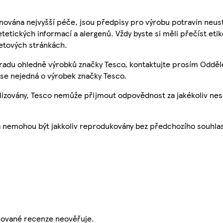
nována nejvyšší péče, jsou předpisy pro výrobu potravin neust
etetických informací a alergenů. Vždy byste si měli přečíst eti
etových stránkách.
 radu ohledně výrobků značky Tesco, kontaktujte prosím Odděl
se nejedná o výrobek značky Tesco.
ualizovány, Tesco nemůže přijmout odpovědnost za jakékoliv ne
a nemohou být jakkoliv reprodukovány bez předchozího souhla
ikované recenze neověřuje.