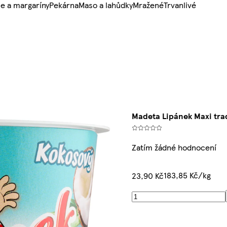
e a margaríny
Pekárna
Maso a lahůdky
Mražené
Trvanlivé
Madeta Lipánek Maxi tra
Zatím žádné hodnocení
183,85 Kč/kg
23,90 Kč