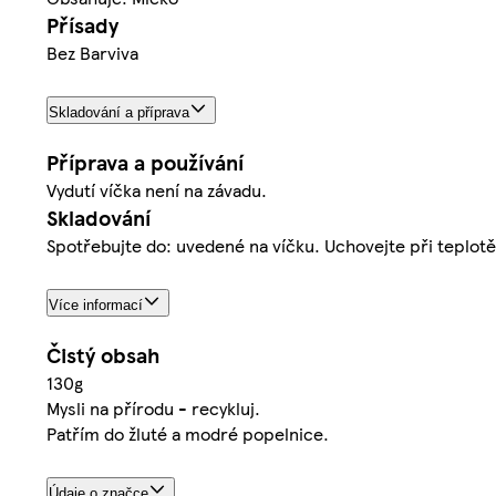
Přísady
Bez Barviva
Skladování a příprava
Příprava a používání
Vydutí víčka není na závadu.
Skladování
Spotřebujte do: uvedené na víčku. Uchovejte při teplotě
Více informací
Čistý obsah
130g
Mysli na přírodu - recykluj.
Patřím do žluté a modré popelnice.
Údaje o značce