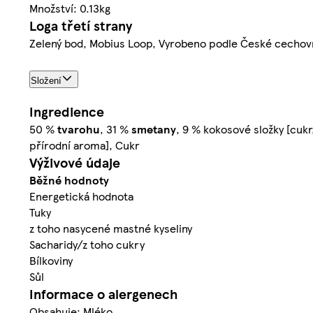
Množství: 0.13kg
Loga třetí strany
Zelený bod, Mobius Loop, Vyrobeno podle České cechov
Složení
Ingredience
50 %
tvarohu
, 31 %
smetany
, 9 % kokosové složky [cukr
přírodní aroma], Cukr
Výživové údaje
Běžné hodnoty
Energetická hodnota
Tuky
z toho nasycené mastné kyseliny
Sacharidy/z toho cukry
Bílkoviny
Sůl
Informace o alergenech
Obsahuje: Mléko