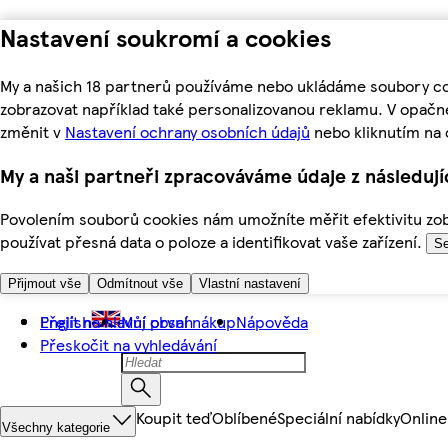
Nastavení soukromí a cookies
My a našich 18 partnerů používáme nebo ukládáme soubory coo
zobrazovat například také personalizovanou reklamu. V opačn
změnit v
Nastavení ochrany osobních údajů
nebo kliknutím na 
My a naši partneři zpracováváme údaje z následuj
Povolením souborů cookies nám umožníte měřit efektivitu zobr
používat přesná data o poloze a identifikovat vaše zařízení.
Se
Přijmout vše
Odmítnout vše
Vlastní nastavení
Přejít na hlavní obsah
English
Můj první nákup
Nápověda
Přeskočit na vyhledávání
Koupit teď
Oblíbené
Speciální nabídky
Online
Všechny kategorie