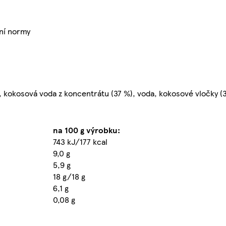
ní normy
, kokosová voda z koncentrátu (37 %), voda, kokosové vločky (3
na 100 g výrobku:
743 kJ/177 kcal
9,0 g
5,9 g
18 g/18 g
6,1 g
0,08 g