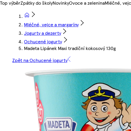
Top výběr
Zpátky do školy
Novinky
Ovoce a zelenina
Mléčné, vejc
Mléčné, vejce a margaríny
Jogurty a dezerty
Ochucené jogurty
Madeta Lipánek Maxi tradiční kokosový 130g
Zpět na Ochucené jogurty