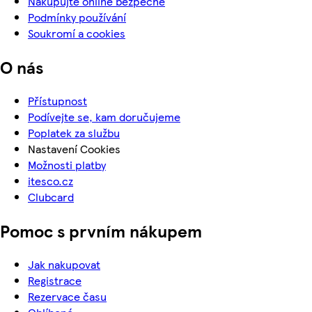
Nakupujte online bezpečně
Podmínky používání
Soukromí a cookies
O nás
Přístupnost
Podívejte se, kam doručujeme
Poplatek za službu
Nastavení Cookies
Možnosti platby
itesco.cz
Clubcard
Pomoc s prvním nákupem
Jak nakupovat
Registrace
Rezervace času