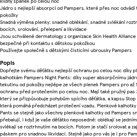
klidný spánek po celou noc
Jádro s nejlepší absorpcí od Pampers, které přes noc odvádí 
pokožky
Snadná výměna plenky: snadné oblékání, snadné svlékání rozt
bocích, srolování, přelepení a likvidace
Jsou schválené dermatology z organizace Skin Health Alliance 
bezpečné při kontaktu s dětskou pokožkou
Používejte společně s dětskými čisticími ubrousky Pampers
Popis
Dopřejte svému děťátku nejlepší ochranu po celou noc díky 
kalhotkám Pampers Night Pants: díky super absorpčnímu jádr
tekutinu od pokožky nejlépe ze všech plenek Pampers pro až
ochranu před protečením po celou noc. Mají také pružný pas 3
který se přizpůsobuje pohybům spícího děťátka, a kapsu Stop
která pomáhá předcházet protečení vzadu. Plenkové kalhotk
Pants se stejně jako všechny plenkové kalhotky od Pampers s
přebalují, i když je vaše děťátko neposedné: oblékají se jední
svlékají se roztrhnutím na bocích. Potom je stačí srolovat a zaj
páskem pro snadnou likvidaci. Stejně jako pro vás je i pro Pa