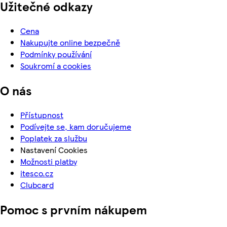
Užitečné odkazy
Cena
Nakupujte online bezpečně
Podmínky používání
Soukromí a cookies
O nás
Přístupnost
Podívejte se, kam doručujeme
Poplatek za službu
Nastavení Cookies
Možnosti platby
itesco.cz
Clubcard
Pomoc s prvním nákupem