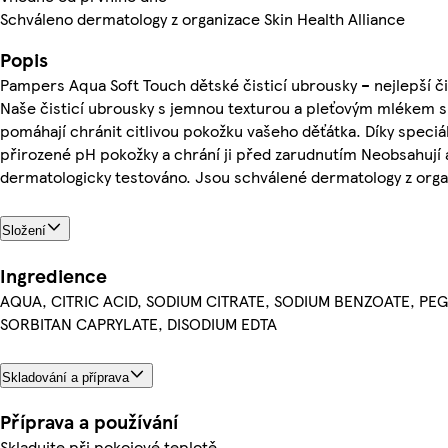
Schváleno dermatology z organizace Skin Health Alliance
Popis
Pampers Aqua Soft Touch dětské čisticí ubrousky – nejlepší č
Naše čisticí ubrousky s jemnou texturou a pleťovým mlékem s
pomáhají chránit citlivou pokožku vašeho děťátka. Díky speci
přirozené pH pokožky a chrání ji před zarudnutím Neobsahují 
dermatologicky testováno. Jsou schválené dermatology z organ
Složení
Ingredience
AQUA, CITRIC ACID, SODIUM CITRATE, SODIUM BENZOATE, P
SORBITAN CAPRYLATE, DISODIUM EDTA
Skladování a příprava
Příprava a používání
Skladujte při pokojové teplotě.