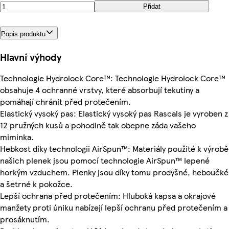
Přidat
Popis produktu
Hlavní výhody
Technologie Hydrolock Core™: Technologie Hydrolock Core™
obsahuje 4 ochranné vrstvy, které absorbují tekutiny a
pomáhají chránit před protečením.
Elastický vysoký pas: Elastický vysoký pas Rascals je vyroben z
12 pružných kusů a pohodlně tak obepne záda vašeho
miminka.
Hebkost díky technologii AirSpun™: Materiály použité k výrobě
našich plenek jsou pomocí technologie AirSpun™ lepené
horkým vzduchem. Plenky jsou díky tomu prodyšné, heboučké
a šetrné k pokožce.
Lepší ochrana před protečením: Hluboká kapsa a okrajové
manžety proti úniku nabízejí lepší ochranu před protečením a
prosáknutím.