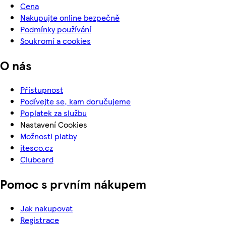
Cena
Nakupujte online bezpečně
Podmínky používání
Soukromí a cookies
O nás
Přístupnost
Podívejte se, kam doručujeme
Poplatek za službu
Nastavení Cookies
Možnosti platby
itesco.cz
Clubcard
Pomoc s prvním nákupem
Jak nakupovat
Registrace