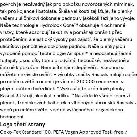
povrch je nezávadný jak pro pokožku novorozených miminek,
tak pro kojence i batolata. Škála velikostí zajišťuje, že plenky
vašemu uličníkovi dokonale padnou v jakékoli fázi jeho vývoje.
Naše technologie Hydrolock Core™ obsahuje 4 ochranné
vrstvy, které absorbují tekutiny a pomáhají chránit před
protečením, a elastický vysoký pas zajistí, že plenky vašemu
uličníkovi pohodlně a dokonale padnou. Naše plenky jsou
vyrobené pomocí technologie AirSpun™ a neobsahují žádné
fujtajbly. Jsou díky tomu prodyšné, heboučké, nezávadné a
šetrné k pokožce. Nemusíte nám slepě věřit, všechno si
můžete nezávisle ověřit – výrobky značky Rascals milují rodiče
po celém světě a ocenili je víc než 210 000 recenzemi s
plným počtem hvězdiček.* Vyzkoušejte prémiové plenky
Rascals! Ustojí jakoukoli nadílku. *Na základě všech recenzí
plenek, tréninkových kalhotek a vlhčených ubrousků Rascals z
webů po celém světě, včetně vyžádaného i organického
hodnocení.
Loga třetí strany
Oeko-Tex Standard 100, PETA Vegan Approved Test-free /