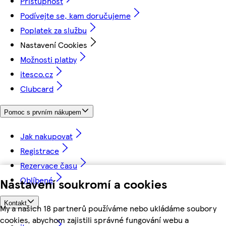
Přístupnost
Podívejte se, kam doručujeme
Poplatek za službu
Nastavení Cookies
Možnosti platby
itesco.cz
Clubcard
Pomoc s prvním nákupem
Jak nakupovat
Registrace
Rezervace času
Oblíbené
Nastavení soukromí a cookies
Kontakt
My a našich 18 partnerů používáme nebo ukládáme soubory
cookies, abychom zajistili správné fungování webu a