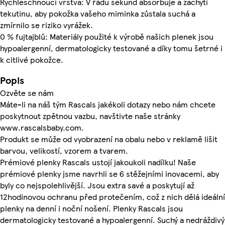
Rychleschnoucí vrstva: V řádu sekund absorbuje a zachytí
tekutinu, aby pokožka vašeho miminka zůstala suchá a
zmírnilo se riziko vyrážek.
0 % fujtajblů: Materiály použité k výrobě našich plenek jsou
hypoalergenní, dermatologicky testované a díky tomu šetrné i
k citlivé pokožce.
Popis
Ozvěte se nám
Máte-li na náš tým Rascals jakékoli dotazy nebo nám chcete
poskytnout zpětnou vazbu, navštivte naše stránky
www.rascalsbaby.com.
Produkt se může od vyobrazení na obalu nebo v reklamě lišit
barvou, velikostí, vzorem a tvarem.
Prémiové plenky Rascals ustojí jakoukoli nadílku! Naše
prémiové plenky jsme navrhli se 6 stěžejními inovacemi, aby
byly co nejspolehlivější. Jsou extra savé a poskytují až
12hodinovou ochranu před protečením, což z nich dělá ideální
plenky na denní i noční nošení. Plenky Rascals jsou
dermatologicky testované a hypoalergenní. Suchý a nedráždivý