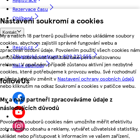
Rezervace času
Oblíbené
Nastavení soukromí a cookies
Kontakt
My a našich 18 partnerů používáme nebo ukládáme soubory
cookies, abychom zajistili správné fungování webu a
itesco.cz
zpracovali osobní údaje. Povolením použití všech cookies nám
Zákaznické centrum - 800 222 555
umožníte zobrazovat například také personalizovanou
reklamu. V opačném případě zůstanou aktivní jen nezbytné
Naše obchody
cookies, které potřebujeme k provozu webu. Své rozhodnutí
můžete kdykoliv změnit v
Nastavení ochrany osobních údajů
followUs
nebo kliknutím na odkaz Soukromí a cookies v patičce webu.
My a naši partneři zpracováváme údaje z
následujících důvodů
Povolením souborů cookies nám umožníte měřit efektivitu
zobrazeného obsahu a reklamy, vytvářet uživatelské statistiky,
ukládat nebo přistupovat k informacím ve vašem zařízení,