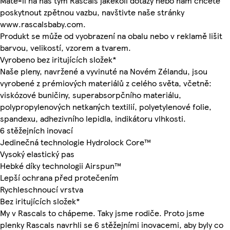
Máte-li na náš tým Rascals jakékoli dotazy nebo nám chcete
poskytnout zpětnou vazbu, navštivte naše stránky
www.rascalsbaby.com.
Produkt se může od vyobrazení na obalu nebo v reklamě lišit
barvou, velikostí, vzorem a tvarem.
Vyrobeno bez iritujících složek*
Naše pleny, navržené a vyvinuté na Novém Zélandu, jsou
vyrobené z prémiových materiálů z celého světa, včetně:
viskózové buničiny, superabsorpčního materiálu,
polypropylenových netkaných textilií, polyetylenové folie,
spandexu, adhezivního lepidla, indikátoru vlhkosti.
6 stěžejních inovací
Jedinečná technologie Hydrolock Core™
Vysoký elastický pas
Hebké díky technologii Airspun™
Lepší ochrana před protečením
Rychleschnoucí vrstva
Bez iritujících složek*
My v Rascals to chápeme. Taky jsme rodiče. Proto jsme
plenky Rascals navrhli se 6 stěžejními inovacemi, aby byly co