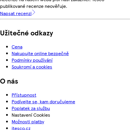
publikované recenze neověřuje.
Napsat recenzi
Užitečné odkazy
Cena
Nakupujte online bezpečně
Podmínky používání
Soukromí a cookies
O nás
Přístupnost
Podívejte se, kam doručujeme
Poplatek za službu
Nastavení Cookies
Možnosti platby
itesco.cz