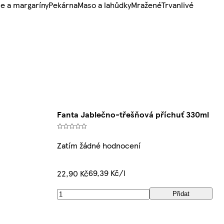
e a margaríny
Pekárna
Maso a lahůdky
Mražené
Trvanlivé
Fanta Jablečno-třešňová příchuť 330ml
Zatím žádné hodnocení
69,39 Kč/l
22,90 Kč
Přidat