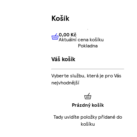
Košík
0,00 Kč
Aktuální cena košíku
0,00 Kč
Aktuální cena košíku
Pokladna
Váš košík
Vyberte službu, která je pro Vás
nejvhodnější
Prázdný košík
Tady uvidíte položky přidané do
košíku