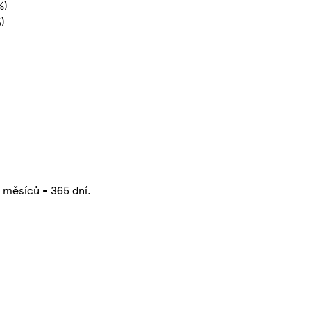
%)
%)
2 měsíců - 365 dní.