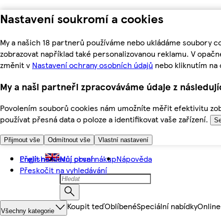
Nastavení soukromí a cookies
My a našich 18 partnerů používáme nebo ukládáme soubory coo
zobrazovat například také personalizovanou reklamu. V opačn
změnit v
Nastavení ochrany osobních údajů
nebo kliknutím na 
My a naši partneři zpracováváme údaje z následuj
Povolením souborů cookies nám umožníte měřit efektivitu zobr
používat přesná data o poloze a identifikovat vaše zařízení.
Se
Přijmout vše
Odmítnout vše
Vlastní nastavení
Přejít na hlavní obsah
English
Můj první nákup
Nápověda
Přeskočit na vyhledávání
Koupit teď
Oblíbené
Speciální nabídky
Online
Všechny kategorie