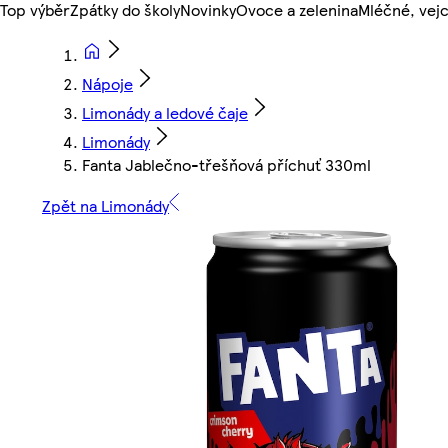
Top výběr
Zpátky do školy
Novinky
Ovoce a zelenina
Mléčné, vejc
Nápoje
Limonády a ledové čaje
Limonády
Fanta Jablečno-třešňová příchuť 330ml
Zpět na Limonády