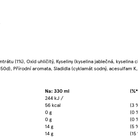
}
rátu (1%), Oxid uhličitý, Kyseliny (kyselina jablečná, kyselina 
150d), Přírodní aromata, Sladidla (cyklamát sodný, acesulfam K
Na: 330 ml
(%*
244 kJ /
56 kcal
(3 
0 g
(0 
0 g
(0 
14 g
(5 
14 g
(15