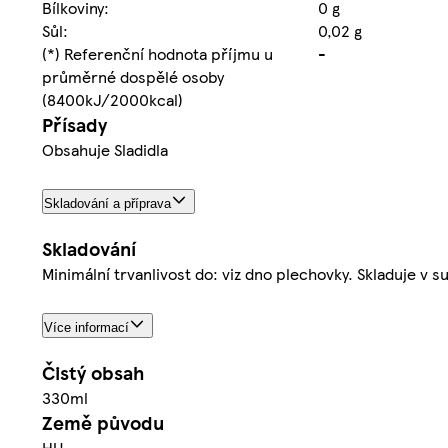
Bílkoviny:
0 g
Sůl:
0,02 g
(*) Referenční hodnota příjmu u
-
průměrné dospělé osoby
(8400kJ/2000kcal)
Přísady
Obsahuje Sladidla
Skladování a příprava
Skladování
Minimální trvanlivost do: viz dno plechovky. Skladuje v 
Více informací
Čistý obsah
330ml
Země původu
HU