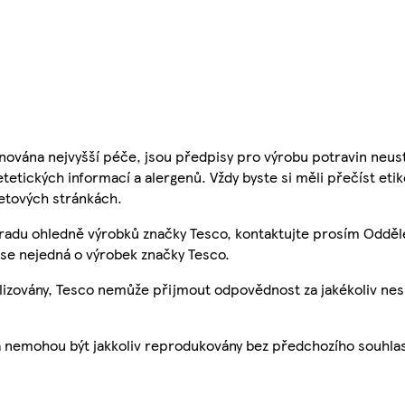
nována nejvyšší péče, jsou předpisy pro výrobu potravin neust
etetických informací a alergenů. Vždy byste si měli přečíst eti
etových stránkách.
 radu ohledně výrobků značky Tesco, kontaktujte prosím Odděl
se nejedná o výrobek značky Tesco.
ualizovány, Tesco nemůže přijmout odpovědnost za jakékoliv ne
a nemohou být jakkoliv reprodukovány bez předchozího souhla