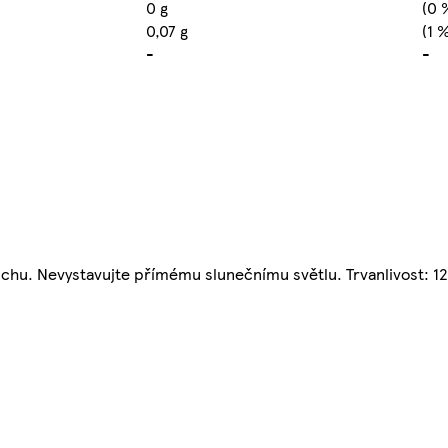
0 g
(0 
0,07 g
(1 
-
-
suchu. Nevystavujte přímému slunečnímu světlu. Trvanlivost: 1