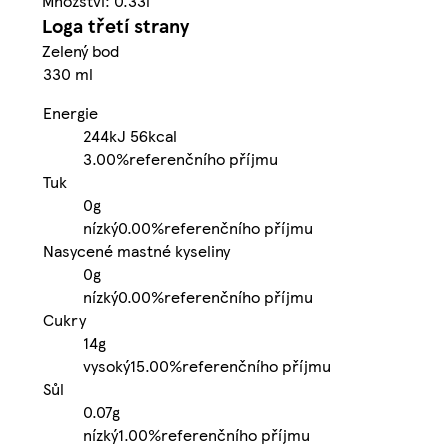
Množství: 0.33l
Loga třetí strany
Zelený bod
330 ml
Energie
244kJ
56kcal
3.00%
referenčního příjmu
Tuk
0g
nízký
0.00%
referenčního příjmu
Nasycené mastné kyseliny
0g
nízký
0.00%
referenčního příjmu
Cukry
14g
vysoký
15.00%
referenčního příjmu
Sůl
0.07g
nízký
1.00%
referenčního příjmu