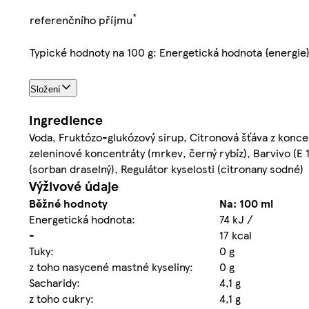
*
referenčního příjmu
Typické hodnoty na 100 g: Energetická hodnota {energie
Složení
Ingredience
Voda, Fruktózo-glukózový sirup, Citronová šťáva z koncent
zeleninové koncentráty (mrkev, černý rybíz), Barvivo (E 
(sorban draselný), Regulátor kyselosti (citronany sodné)
Výživové údaje
Běžné hodnoty
Na: 100 ml
Energetická hodnota:
74 kJ /
-
17 kcal
Tuky:
0 g
z toho nasycené mastné kyseliny:
0 g
Sacharidy:
4,1 g
z toho cukry:
4,1 g