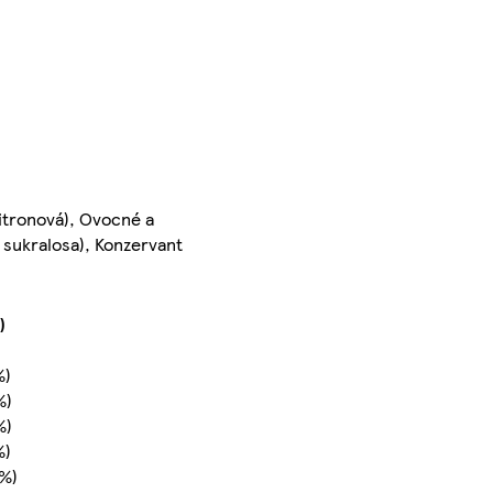
citronová), Ovocné a
, sukralosa), Konzervant
)
%)
%)
%)
%)
 %)