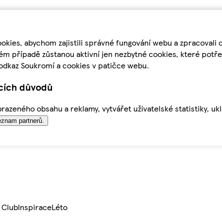
kies, abychom zajistili správné fungování webu a zpracovali 
ém případě zůstanou aktivní jen nezbytné cookies, které pot
odkaz Soukromí a cookies v patičce webu.
ících důvodů
azeného obsahu a reklamy, vytvářet uživatelské statistiky, uk
znam partnerů.
 Club
Inspirace
Léto