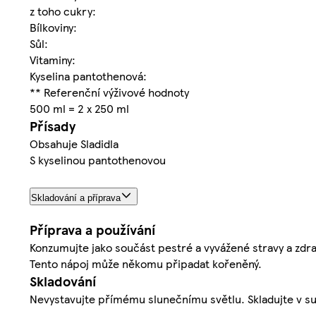
z toho cukry:
Bílkoviny:
Sůl:
Vitaminy:
Kyselina pantothenová:
** Referenční výživové hodnoty
500 ml = 2 x 250 ml
Přísady
Obsahuje Sladidla
S kyselinou pantothenovou
Skladování a příprava
Příprava a používání
Konzumujte jako součást pestré a vyvážené stravy a zdra
Tento nápoj může někomu připadat kořeněný.
Skladování
Nevystavujte přímému slunečnímu světlu. Skladujte v such