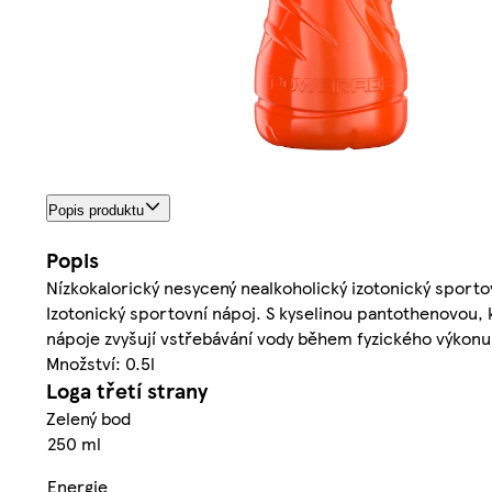
Popis produktu
Popis
Nízkokalorický nesycený nealkoholický izotonický sportov
Izotonický sportovní nápoj. S kyselinou pantothenovou, k
nápoje zvyšují vstřebávání vody během fyzického výkonu
Množství: 0.5l
Loga třetí strany
Zelený bod
250 ml
Energie