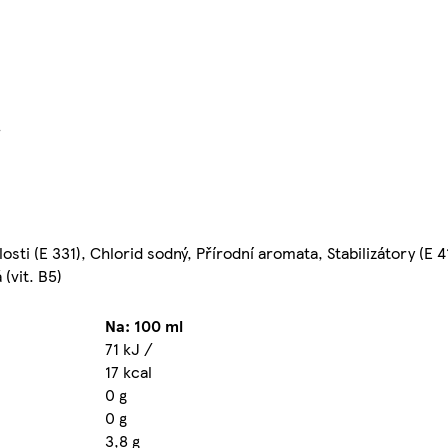
}
sti (E 331), Chlorid sodný, Přírodní aromata, Stabilizátory (E 41
 (vit. B5)
Na: 100 ml
71 kJ /
17 kcal
0 g
0 g
3,8 g