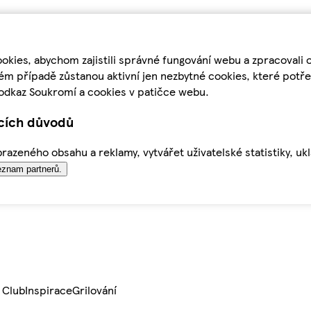
kies, abychom zajistili správné fungování webu a zpracovali 
ém případě zůstanou aktivní jen nezbytné cookies, které pot
odkaz Soukromí a cookies v patičce webu.
ících důvodů
azeného obsahu a reklamy, vytvářet uživatelské statistiky, uk
znam partnerů.
 Club
Inspirace
Grilování