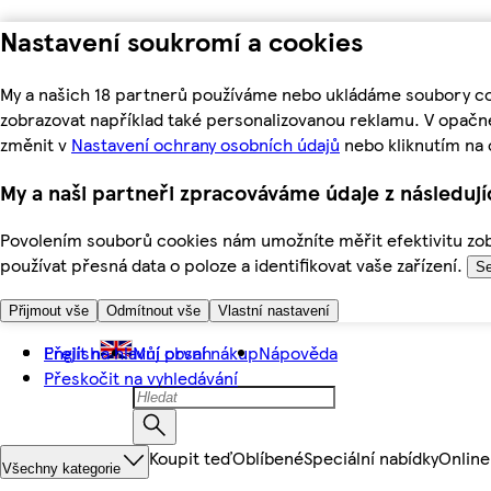
Nastavení soukromí a cookies
My a našich 18 partnerů používáme nebo ukládáme soubory coo
zobrazovat například také personalizovanou reklamu. V opačn
změnit v
Nastavení ochrany osobních údajů
nebo kliknutím na 
My a naši partneři zpracováváme údaje z následuj
Povolením souborů cookies nám umožníte měřit efektivitu zobr
používat přesná data o poloze a identifikovat vaše zařízení.
Se
Přijmout vše
Odmítnout vše
Vlastní nastavení
Přejít na hlavní obsah
English
Můj první nákup
Nápověda
Přeskočit na vyhledávání
Koupit teď
Oblíbené
Speciální nabídky
Online
Všechny kategorie