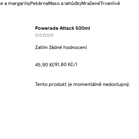
e a margaríny
Pekárna
Maso a lahůdky
Mražené
Trvanlivé
Powerade Attack 500ml
Zatím žádné hodnocení
91,80 Kč/l
45,90 Kč
Tento produkt je momentálně nedostupný.