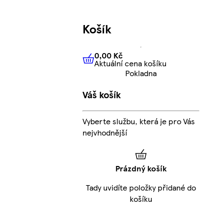
Košík
0,00 Kč
Aktuální cena košíku
0,00 Kč
Aktuální cena košíku
Pokladna
Váš košík
Vyberte službu, která je pro Vás
nejvhodnější
Prázdný košík
Tady uvidíte položky přidané do
košíku