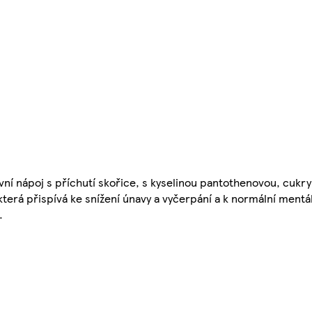
ní nápoj s příchutí skořice, s kyselinou pantothenovou, cukry 
terá přispívá ke snížení únavy a vyčerpání a k normální mentál
.