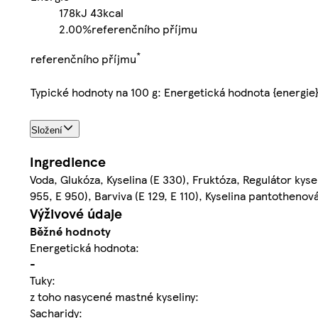
178kJ
43kcal
2.00%
referenčního příjmu
*
referenčního příjmu
Typické hodnoty na 100 g: Energetická hodnota {energie
Složení
Ingredience
Voda, Glukóza, Kyselina (E 330), Fruktóza, Regulátor kyselo
955, E 950), Barviva (E 129, E 110), Kyselina pantothenová
Výživové údaje
Běžné hodnoty
Energetická hodnota:
-
Tuky:
z toho nasycené mastné kyseliny:
Sacharidy: