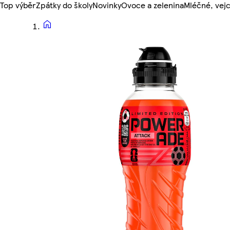
Top výběr
Zpátky do školy
Novinky
Ovoce a zelenina
Mléčné, vejc