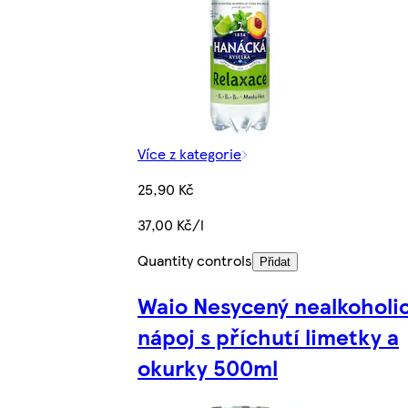
Více z kategorie
25,90 Kč
37,00 Kč/l
Quantity controls
Přidat
Waio Nesycený nealkoholi
nápoj s příchutí limetky a
okurky 500ml