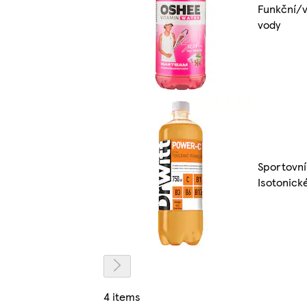
Funkční/v
vody
Sportovní
Isotonick
4 items