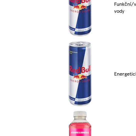
Funkční/v
vody
Energetic