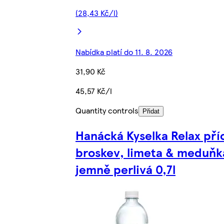
(28,43 Kč/l)
Nabídka platí do 11. 8. 2026
31,90 Kč
45,57 Kč/l
Quantity controls
Přidat
Hanácká Kyselka Relax pří
broskev, limeta & meduňk
jemně perlivá 0,7l