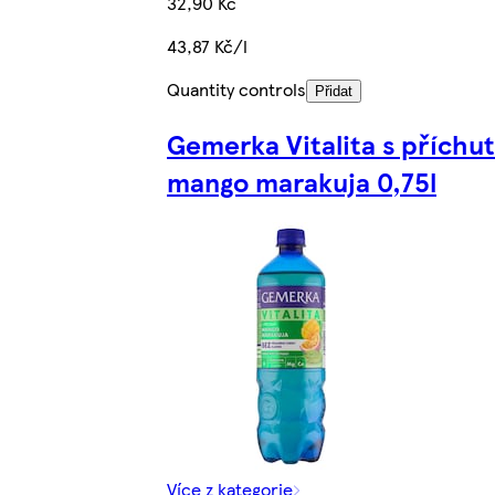
32,90 Kč
43,87 Kč/l
Quantity controls
Přidat
Gemerka Vitalita s příchut
mango marakuja 0,75l
Více z kategorie