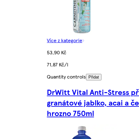
Více z kategorie
53,90 Kč
71,87 Kč/l
Quantity controls
Přidat
DrWitt Vital Anti-Stress p
granátové jablko, acai a č
hrozno 750ml