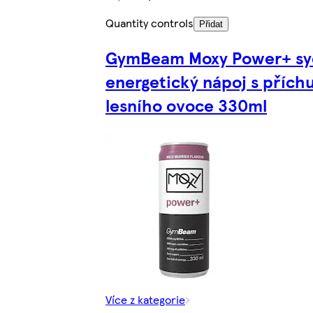
Quantity controls
Přidat
GymBeam Moxy Power+ sy
energetický nápoj s příchu
lesního ovoce 330ml
Více z kategorie