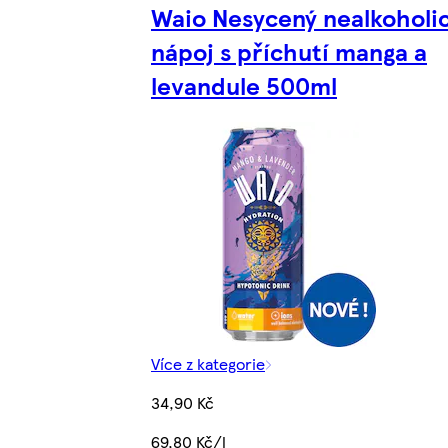
Waio Nesycený nealkoholi
nápoj s příchutí manga a
levandule 500ml
Více z kategorie
34,90 Kč
69,80 Kč/l