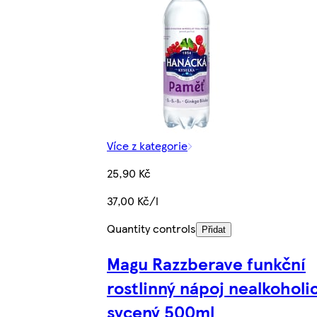
Více z kategorie
25,90 Kč
37,00 Kč/l
Quantity controls
Přidat
Magu Razzberave funkční
rostlinný nápoj nealkoholi
sycený 500ml