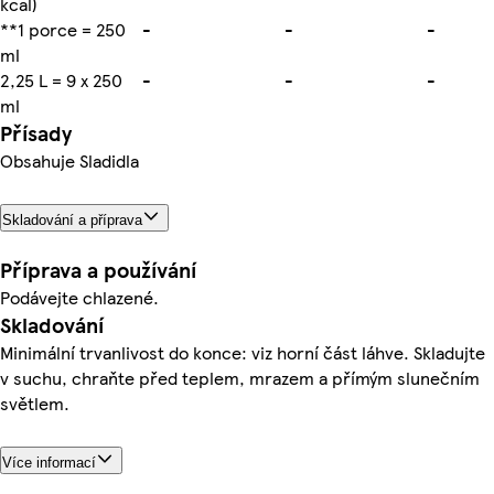
kcal)
**1 porce = 250
-
-
-
ml
2,25 L = 9 x 250
-
-
-
ml
Přísady
Obsahuje Sladidla
Skladování a příprava
Příprava a používání
Podávejte chlazené.
Skladování
Minimální trvanlivost do konce: viz horní část láhve. Skladujte
v suchu, chraňte před teplem, mrazem a přímým slunečním
světlem.
Více informací