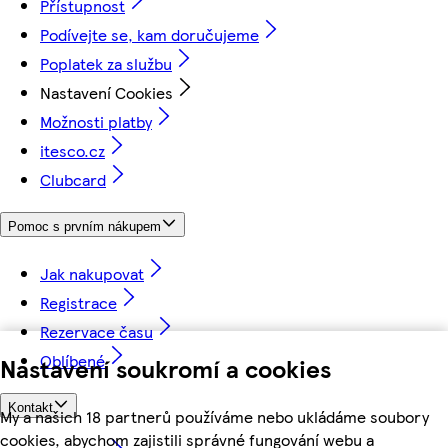
Přístupnost
Podívejte se, kam doručujeme
Poplatek za službu
Nastavení Cookies
Možnosti platby
itesco.cz
Clubcard
Pomoc s prvním nákupem
Jak nakupovat
Registrace
Rezervace času
Oblíbené
Nastavení soukromí a cookies
Kontakt
My a našich 18 partnerů používáme nebo ukládáme soubory
cookies, abychom zajistili správné fungování webu a