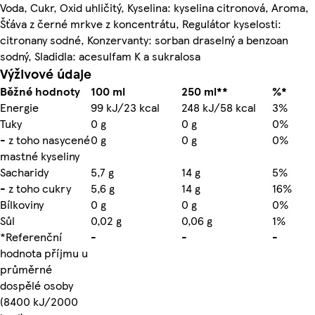
Voda, Cukr, Oxid uhličitý, Kyselina: kyselina citronová, Aroma,
Šťáva z černé mrkve z koncentrátu, Regulátor kyselosti:
citronany sodné, Konzervanty: sorban draselný a benzoan
sodný, Sladidla: acesulfam K a sukralosa
Výživové údaje
Běžné hodnoty
100 ml
250 ml**
%*
Energie
99 kJ/23 kcal
248 kJ/58 kcal
3%
Tuky
0 g
0 g
0%
- z toho nasycené
0 g
0 g
0%
mastné kyseliny
Sacharidy
5,7 g
14 g
5%
- z toho cukry
5,6 g
14 g
16%
Bílkoviny
0 g
0 g
0%
Sůl
0,02 g
0,06 g
1%
*Referenční
-
-
-
hodnota příjmu u
průměrné
dospělé osoby
(8400 kJ/2000