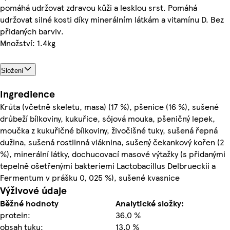
pomáhá udržovat zdravou kůži a lesklou srst. Pomáhá
udržovat silné kosti díky minerálním látkám a vitamínu D. Bez
přidaných barviv.
Množství: 1.4kg
Složení
Ingredience
Krůta (včetně skeletu, masa) (17 %), pšenice (16 %), sušené
drůbeží bílkoviny, kukuřice, sójová mouka, pšeničný lepek,
moučka z kukuřičné bílkoviny, živočišné tuky, sušená řepná
dužina, sušená rostlinná vláknina, sušený čekankový kořen (2
%), minerální látky, dochucovací masové výtažky (s přidanými
tepelně ošetřenými bakteriemi Lactobacillus Delbrueckii a
Fermentum v prášku 0, 025 %), sušené kvasnice
Výživové údaje
Běžné hodnoty
Analytické složky:
protein:
36,0 %
obsah tuku:
13,0 %