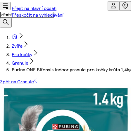
Přejít na hlavní obsah
Přeskočit na vyhledávání
Zvíře
Pro kočky
Granule
Purina ONE Bifensis Indoor granule pro kočky krůta 1,4k
Zpět na Granule