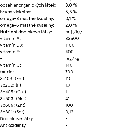
obsah anorganických látek:
8,0 %
hrubá vláknina:
5,5 %
omega-3 mastné kyseliny:
0,1 %
omega-6 mastné kyseliny:
2,0 %
Nutriční doplňkové látky:
m.j./kg:
vitamín A:
33500
vitamín D3:
1100
vitamín E:
400
-
mg/kg:
vitamín C:
140
taurin:
700
3b103: (Fe:)
110
3b202: (I:)
1,7
3b405: (Cu:)
11
3b503: (Mn:)
41
3b605: (Zn:)
100
3b801: (Se:)
0,12
Doplňkové látky:
-
Antioxidanty
-