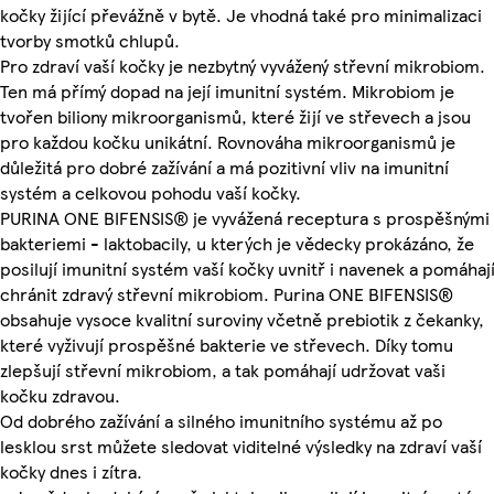
kočky žijící převážně v bytě. Je vhodná také pro minimalizaci
tvorby smotků chlupů.
Pro zdraví vaší kočky je nezbytný vyvážený střevní mikrobiom.
Ten má přímý dopad na její imunitní systém. Mikrobiom je
tvořen biliony mikroorganismů, které žijí ve střevech a jsou
pro každou kočku unikátní. Rovnováha mikroorganismů je
důležitá pro dobré zažívání a má pozitivní vliv na imunitní
systém a celkovou pohodu vaší kočky.
PURINA ONE BIFENSIS® je vyvážená receptura s prospěšnými
bakteriemi - laktobacily, u kterých je vědecky prokázáno, že
posilují imunitní systém vaší kočky uvnitř i navenek a pomáhaj
chránit zdravý střevní mikrobiom. Purina ONE BIFENSIS®
obsahuje vysoce kvalitní suroviny včetně prebiotik z čekanky,
které vyživují prospěšné bakterie ve střevech. Díky tomu
zlepšují střevní mikrobiom, a tak pomáhají udržovat vaši
kočku zdravou.
Od dobrého zažívání a silného imunitního systému až po
lesklou srst můžete sledovat viditelné výsledky na zdraví vaší
kočky dnes i zítra.