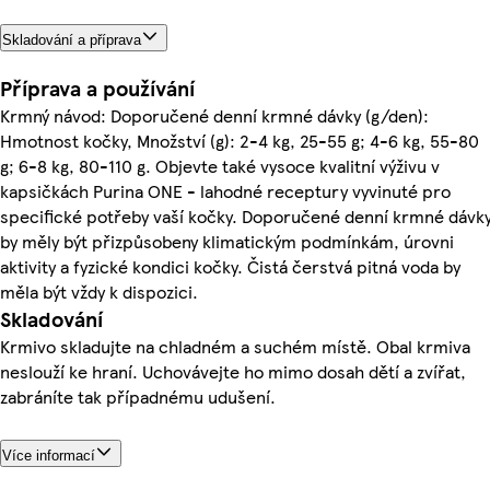
Skladování a příprava
Příprava a používání
Krmný návod: Doporučené denní krmné dávky (g/den):
Hmotnost kočky, Množství (g): 2-4 kg, 25-55 g; 4-6 kg, 55-80
g; 6-8 kg, 80-110 g. Objevte také vysoce kvalitní výživu v
kapsičkách Purina ONE - lahodné receptury vyvinuté pro
specifické potřeby vaší kočky. Doporučené denní krmné dávk
by měly být přizpůsobeny klimatickým podmínkám, úrovni
aktivity a fyzické kondici kočky. Čistá čerstvá pitná voda by
měla být vždy k dispozici.
Skladování
Krmivo skladujte na chladném a suchém místě. Obal krmiva
neslouží ke hraní. Uchovávejte ho mimo dosah dětí a zvířat,
zabráníte tak případnému udušení.
Více informací