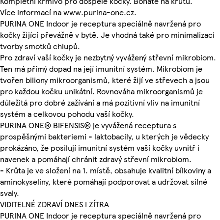
Kompletní krmivo pro dospělé kočky. Bohaté na krůtu.
Více informací na www.purina-one.cz.
PURINA ONE Indoor je receptura speciálně navržená pro
kočky žijící převážně v bytě. Je vhodná také pro minimalizaci
tvorby smotků chlupů.
Pro zdraví vaší kočky je nezbytný vyvážený střevní mikrobiom.
Ten má přímý dopad na její imunitní systém. Mikrobiom je
tvořen biliony mikroorganismů, které žijí ve střevech a jsou
pro každou kočku unikátní. Rovnováha mikroorganismů je
důležitá pro dobré zažívání a má pozitivní vliv na imunitní
systém a celkovou pohodu vaší kočky.
PURINA ONE® BIFENSIS® je vyvážená receptura s
prospěšnými bakteriemi - laktobacily, u kterých je vědecky
prokázáno, že posilují imunitní systém vaší kočky uvnitř i
navenek a pomáhají chránit zdravý střevní mikrobiom.
- Krůta je ve složení na 1. místě, obsahuje kvalitní bílkoviny a
aminokyseliny, které pomáhají podporovat a udržovat silné
svaly.
VIDITELNÉ ZDRAVÍ DNES I ZÍTRA
PURINA ONE Indoor je receptura speciálně navržená pro