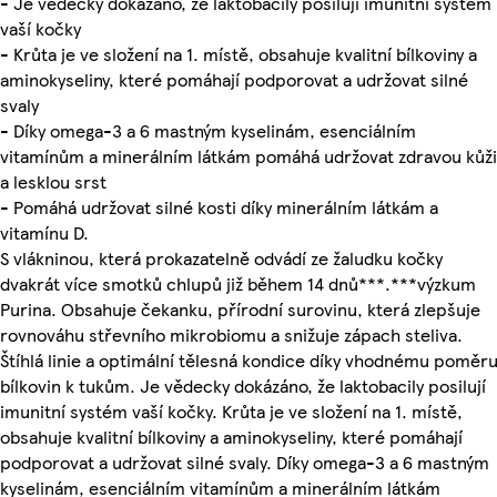
- Je vědecky dokázáno, že laktobacily posilují imunitní systém
vaší kočky
- Krůta je ve složení na 1. místě, obsahuje kvalitní bílkoviny a
aminokyseliny, které pomáhají podporovat a udržovat silné
svaly
- Díky omega-3 a 6 mastným kyselinám, esenciálním
vitamínům a minerálním látkám pomáhá udržovat zdravou kůži
a lesklou srst
- Pomáhá udržovat silné kosti díky minerálním látkám a
vitamínu D.
S vlákninou, která prokazatelně odvádí ze žaludku kočky
dvakrát více smotků chlupů již během 14 dnů***.***výzkum
Purina. Obsahuje čekanku, přírodní surovinu, která zlepšuje
rovnováhu střevního mikrobiomu a snižuje zápach steliva.
Štíhlá linie a optimální tělesná kondice díky vhodnému poměr
bílkovin k tukům. Je vědecky dokázáno, že laktobacily posilují
imunitní systém vaší kočky. Krůta je ve složení na 1. místě,
obsahuje kvalitní bílkoviny a aminokyseliny, které pomáhají
podporovat a udržovat silné svaly. Díky omega-3 a 6 mastným
kyselinám, esenciálním vitamínům a minerálním látkám