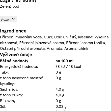
Zelený bod
Složení
Ingredience
Přírodní minerální voda, Cukr, Oxid uhličitý, Kyselina: kyselina
citronová, Přírodní jalovcové aroma, Přírodní aroma toniku,
Ostatní přírodní aromata, Aromata, Aroma: chinin
Výživové údaje
Běžné hodnoty
na 100 ml:
Energetická hodnota:
78 kJ / 18 kcal
Tuky:
0 g
z toho nasycené mastné
0 g
kyseliny:
Sacharidy:
4,0 g
z toho cukry:
4,0 g
Bílkoviny:
0 g
Sůl:
0,02 g