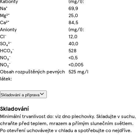
Kationty
(mg/l):
Na⁺
69,9
Mg²⁺
25,0
Ca²⁺
84,5
Anionty
(mg/l):
Cl⁻
12,0
SO₄²⁻
40,0
HCO₃⁻
528
NO₃⁻
<0,5
NO₂⁻
<0,005
Obsah rozpuštěných pevných
525 mg/l
látek:
Skladování a příprava
Skladování
Minimální trvanlivost do: viz dno plechovky. Skladujte v suchu,
chraňte před teplem, mrazem a přímým slunečním světlem.
Po otevření uchovávejte v chladu a spotřebujte co nejdříve.