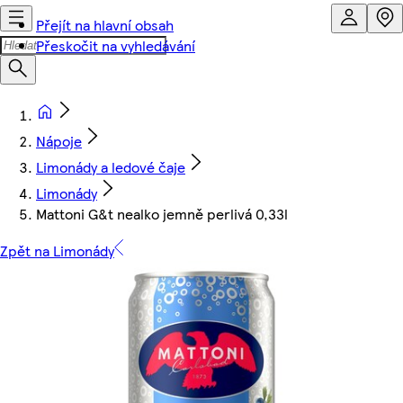
Přejít na hlavní obsah
Přeskočit na vyhledávání
Nápoje
Limonády a ledové čaje
Limonády
Mattoni G&t nealko jemně perlivá 0,33l
Zpět na Limonády