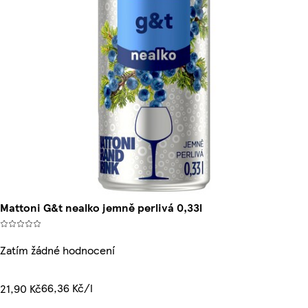
Mattoni G&t nealko jemně perlivá 0,33l
Zatím žádné hodnocení
66,36 Kč/l
21,90 Kč