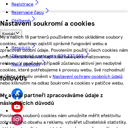
Registrace
Rezervace času
Oblíbené
Nastavení soukromí a cookies
Kontakt
My a našich 18 partnerů používáme nebo ukládáme soubory
cookies, abychom zajistili správné fungování webu a
itesco.cz
zpracovali osobní údaje. Povolením použití všech cookies nám
Zákaznické centrum - 800 222 555
umožníte zobrazovat například také personalizovanou
reklamu. V opačném případě zůstanou aktivní jen nezbytné
Naše obchody
cookies, které potřebujeme k provozu webu. Své rozhodnutí
můžete kdykoliv změnit v
Nastavení ochrany osobních údajů
followUs
nebo kliknutím na odkaz Soukromí a cookies v patičce webu.
My a naši partneři zpracováváme údaje z
následujících důvodů
Povolením souborů cookies nám umožníte měřit efektivitu
zobrazeného obsahu a reklamy, vytvářet uživatelské statistiky,