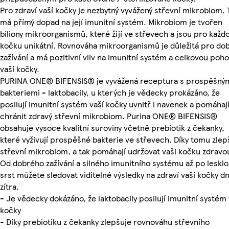
Pro zdraví vaší kočky je nezbytný vyvážený střevní mikrobiom. 
má přímý dopad na její imunitní systém. Mikrobiom je tvořen
biliony mikroorganismů, které žijí ve střevech a jsou pro každ
kočku unikátní. Rovnováha mikroorganismů je důležitá pro do
zažívání a má pozitivní vliv na imunitní systém a celkovou poh
vaší kočky.
PURINA ONE® BIFENSIS® je vyvážená receptura s prospěšný
bakteriemi - laktobacily, u kterých je vědecky prokázáno, že
posilují imunitní systém vaší kočky uvnitř i navenek a pomáhaj
chránit zdravý střevní mikrobiom. Purina ONE® BIFENSIS®
obsahuje vysoce kvalitní suroviny včetně prebiotik z čekanky,
které vyživují prospěšné bakterie ve střevech. Díky tomu zlep
střevní mikrobiom, a tak pomáhají udržovat vaši kočku zdravo
Od dobrého zažívání a silného imunitního systému až po leskl
srst můžete sledovat viditelné výsledky na zdraví vaší kočky dn
zítra.
- Je vědecky dokázáno, že laktobacily posilují imunitní systém 
kočky
- Díky prebiotiku z čekanky zlepšuje rovnováhu střevního