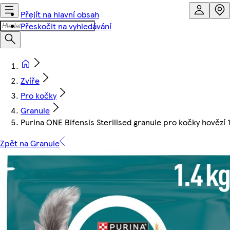
Přejít na hlavní obsah
Přeskočit na vyhledávání
Zvíře
Pro kočky
Granule
Purina ONE Bifensis Sterilised granule pro kočky hovězí 
Zpět na Granule