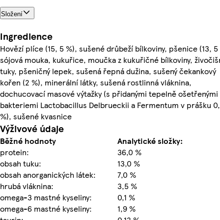
Složení
Ingredience
Hovězí plíce (15, 5 %), sušené drůbeží bílkoviny, pšenice (13, 5
sójová mouka, kukuřice, moučka z kukuřičné bílkoviny, živoči
tuky, pšeničný lepek, sušená řepná dužina, sušený čekankový
kořen (2 %), minerální látky, sušená rostlinná vláknina,
dochucovací masové výtažky (s přidanými tepelně ošetřenými
bakteriemi Lactobacillus Delbrueckii a Fermentum v prášku 0
%), sušené kvasnice
Výživové údaje
Běžné hodnoty
Analytické složky:
protein:
36,0 %
obsah tuku:
13,0 %
obsah anorganických látek:
7,0 %
hrubá vláknina:
3,5 %
omega-3 mastné kyseliny:
0,1 %
omega-6 mastné kyseliny:
1,9 %
taurin:
0,12 %