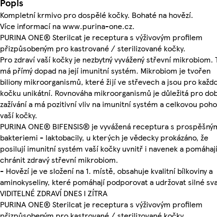
Popis
Kompletní krmivo pro dospělé kočky. Bohaté na hovězí.
Více informací na www.purina-one.cz.
PURINA ONE® Sterilcat je receptura s výživovým profilem
přizpůsobeným pro kastrované / sterilizované kočky.
Pro zdraví vaší kočky je nezbytný vyvážený střevní mikrobiom. 
má přímý dopad na její imunitní systém. Mikrobiom je tvořen
biliony mikroorganismů, které žijí ve střevech a jsou pro každ
kočku unikátní. Rovnováha mikroorganismů je důležitá pro do
zažívání a má pozitivní vliv na imunitní systém a celkovou poh
vaší kočky.
PURINA ONE® BIFENSIS® je vyvážená receptura s prospěšný
bakteriemi - laktobacily, u kterých je vědecky prokázáno, že
posilují imunitní systém vaší kočky uvnitř i navenek a pomáhaj
chránit zdravý střevní mikrobiom.
- Hovězí je ve složení na 1. místě, obsahuje kvalitní bílkoviny a
aminokyseliny, které pomáhají podporovat a udržovat silné sva
VIDITELNÉ ZDRAVÍ DNES I ZÍTRA
PURINA ONE® Sterilcat je receptura s výživovým profilem
přizpůsobeným pro kastrované / sterilizované kočky.