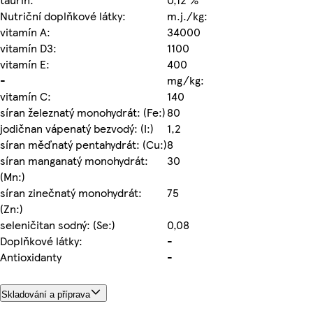
Nutriční doplňkové látky:
m.j./kg:
vitamín A:
34000
vitamín D3:
1100
vitamín E:
400
-
mg/kg:
vitamín C:
140
síran železnatý monohydrát: (Fe:)
80
jodičnan vápenatý bezvodý: (I:)
1,2
síran měďnatý pentahydrát: (Cu:)
8
síran manganatý monohydrát:
30
(Mn:)
síran zinečnatý monohydrát:
75
(Zn:)
seleničitan sodný: (Se:)
0,08
Doplňkové látky:
-
Antioxidanty
-
Skladování a příprava