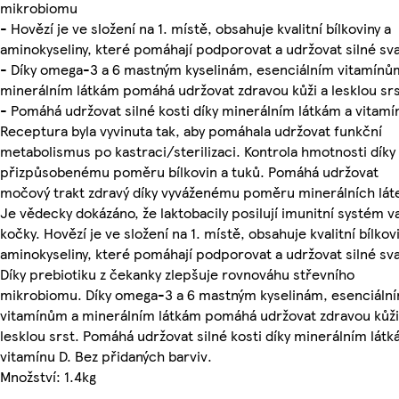
mikrobiomu
- Hovězí je ve složení na 1. místě, obsahuje kvalitní bílkoviny a
aminokyseliny, které pomáhají podporovat a udržovat silné sva
- Díky omega-3 a 6 mastným kyselinám, esenciálním vitamínů
minerálním látkám pomáhá udržovat zdravou kůži a lesklou sr
- Pomáhá udržovat silné kosti díky minerálním látkám a vitamí
Receptura byla vyvinuta tak, aby pomáhala udržovat funkční
metabolismus po kastraci/sterilizaci. Kontrola hmotnosti díky
přizpůsobenému poměru bílkovin a tuků. Pomáhá udržovat
močový trakt zdravý díky vyváženému poměru minerálních lát
Je vědecky dokázáno, že laktobacily posilují imunitní systém v
kočky. Hovězí je ve složení na 1. místě, obsahuje kvalitní bílkov
aminokyseliny, které pomáhají podporovat a udržovat silné sva
Díky prebiotiku z čekanky zlepšuje rovnováhu střevního
mikrobiomu. Díky omega-3 a 6 mastným kyselinám, esenciáln
vitamínům a minerálním látkám pomáhá udržovat zdravou kůži
lesklou srst. Pomáhá udržovat silné kosti díky minerálním látk
vitamínu D. Bez přidaných barviv.
Množství: 1.4kg