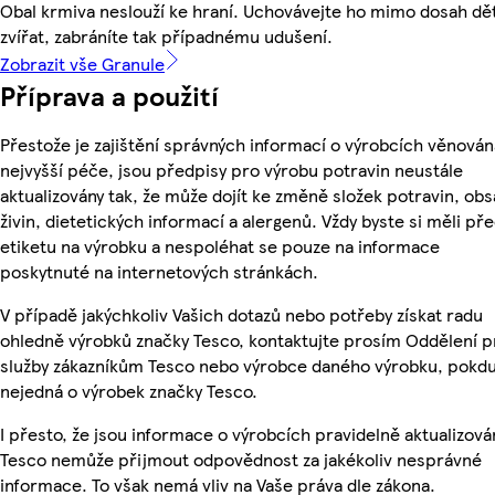
Obal krmiva neslouží ke hraní. Uchovávejte ho mimo dosah dět
zvířat, zabráníte tak případnému udušení.
Zobrazit vše Granule
Příprava a použití
Přestože je zajištění správných informací o výrobcích věnován
nejvyšší péče, jsou předpisy pro výrobu potravin neustále
aktualizovány tak, že může dojít ke změně složek potravin, ob
živin, dietetických informací a alergenů. Vždy byste si měli pře
etiketu na výrobku a nespoléhat se pouze na informace
poskytnuté na internetových stránkách.
V případě jakýchkoliv Vašich dotazů nebo potřeby získat radu
ohledně výrobků značky Tesco, kontaktujte prosím Oddělení p
služby zákazníkům Tesco nebo výrobce daného výrobku, pokdu
nejedná o výrobek značky Tesco.
I přesto, že jsou informace o výrobcích pravidelně aktualizová
Tesco nemůže přijmout odpovědnost za jakékoliv nesprávné
informace. To však nemá vliv na Vaše práva dle zákona.