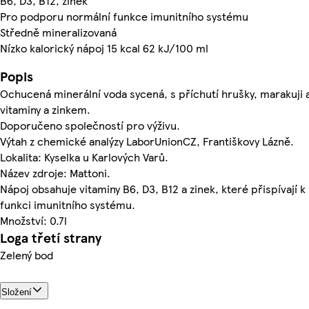
B6, D3, B12, zinek
Pro podporu normální funkce imunitního systému
Středně mineralizovaná
Nízko kalorický nápoj 15 kcal 62 kJ/100 ml
Popis
Ochucená minerální voda sycená, s příchutí hrušky, marakuji a
vitaminy a zinkem.
Doporučeno společností pro výživu.
Výtah z chemické analýzy LaborUnionCZ, Františkovy Lázně.
Lokalita: Kyselka u Karlových Varů.
Název zdroje: Mattoni.
Nápoj obsahuje vitaminy B6, D3, B12 a zinek, které přispívají k
funkci imunitního systému.
Množství: 0.7l
Loga třetí strany
Zelený bod
Složení