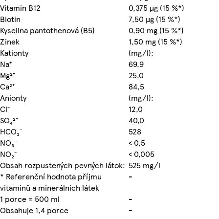
Vitamin B12
0,375 µg (15 %*)
Biotin
7,50 µg (15 %*)
Kyselina pantothenová (B5)
0,90 mg (15 %*)
Zinek
1,50 mg (15 %*)
Kationty
(mg/l):
Na⁺
69,9
Mg²⁺
25,0
Ca²⁺
84,5
Anionty
(mg/l):
Cl⁻
12,0
SO₄²⁻
40,0
HCO₃⁻
528
NO₃⁻
< 0,5
NO₂⁻
< 0,005
Obsah rozpustených pevných látok:
525 mg/l
* Referenční hodnota příjmu
-
vitaminů a minerálních látek
1 porce = 500 ml
-
Obsahuje 1,4 porce
-