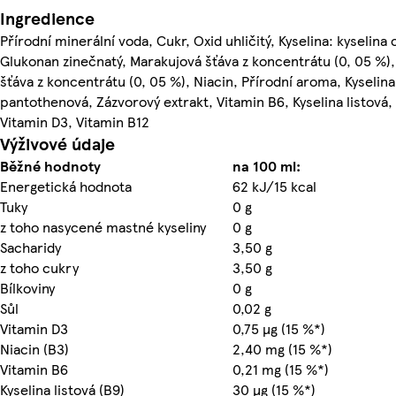
Ingredience
Přírodní minerální voda, Cukr, Oxid uhličitý, Kyselina: kyselina 
Glukonan zinečnatý, Marakujová šťáva z koncentrátu (0, 05 %)
šťáva z koncentrátu (0, 05 %), Niacin, Přírodní aroma, Kyselina
pantothenová, Zázvorový extrakt, Vitamin B6, Kyselina listová, 
Vitamin D3, Vitamin B12
Výživové údaje
Běžné hodnoty
na 100 ml:
Energetická hodnota
62 kJ/15 kcal
Tuky
0 g
z toho nasycené mastné kyseliny
0 g
Sacharidy
3,50 g
z toho cukry
3,50 g
Bílkoviny
0 g
Sůl
0,02 g
Vitamin D3
0,75 µg (15 %*)
Niacin (B3)
2,40 mg (15 %*)
Vitamin B6
0,21 mg (15 %*)
Kyselina listová (B9)
30 µg (15 %*)