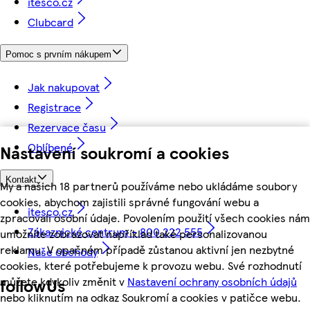
itesco.cz
Clubcard
Pomoc s prvním nákupem
Jak nakupovat
Registrace
Rezervace času
Oblíbené
Nastavení soukromí a cookies
Kontakt
My a našich 18 partnerů používáme nebo ukládáme soubory
cookies, abychom zajistili správné fungování webu a
itesco.cz
zpracovali osobní údaje. Povolením použití všech cookies nám
Zákaznické centrum - 800 222 555
umožníte zobrazovat například také personalizovanou
reklamu. V opačném případě zůstanou aktivní jen nezbytné
Naše obchody
cookies, které potřebujeme k provozu webu. Své rozhodnutí
můžete kdykoliv změnit v
Nastavení ochrany osobních údajů
followUs
nebo kliknutím na odkaz Soukromí a cookies v patičce webu.