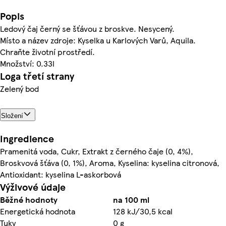
Popis
Ledový čaj černý se šťávou z broskve. Nesycený.
Místo a název zdroje: Kyselka u Karlových Varů, Aquila.
Chraňte životní prostředí.
Množství: 0.33l
Loga třetí strany
Zelený bod
Složení
Ingredience
Pramenitá voda, Cukr, Extrakt z černého čaje (0, 4%),
Broskvová šťáva (0, 1%), Aroma, Kyselina: kyselina citronová,
Antioxidant: kyselina L-askorbová
Výživové údaje
Běžné hodnoty
na 100 ml
Energetická hodnota
128 kJ/30,5 kcal
Tuky
0 g