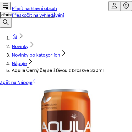
Přejít na hlavní obsah
Přeskočit na vyhledávání
Novinky
Novinky po kategoriích
Nápoje
Aquila Černý čaj se šťávou z broskve 330ml
Zpět na Nápoje