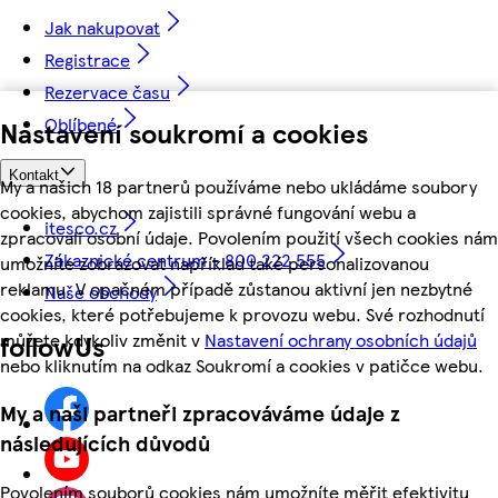
Jak nakupovat
Registrace
Rezervace času
Oblíbené
Nastavení soukromí a cookies
Kontakt
My a našich 18 partnerů používáme nebo ukládáme soubory
cookies, abychom zajistili správné fungování webu a
itesco.cz
zpracovali osobní údaje. Povolením použití všech cookies nám
Zákaznické centrum - 800 222 555
umožníte zobrazovat například také personalizovanou
reklamu. V opačném případě zůstanou aktivní jen nezbytné
Naše obchody
cookies, které potřebujeme k provozu webu. Své rozhodnutí
můžete kdykoliv změnit v
Nastavení ochrany osobních údajů
followUs
nebo kliknutím na odkaz Soukromí a cookies v patičce webu.
My a naši partneři zpracováváme údaje z
následujících důvodů
Povolením souborů cookies nám umožníte měřit efektivitu