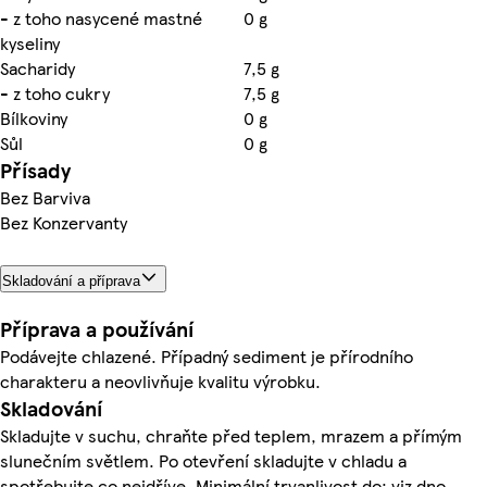
- z toho nasycené mastné
0 g
kyseliny
Sacharidy
7,5 g
- z toho cukry
7,5 g
Bílkoviny
0 g
Sůl
0 g
Přísady
Bez Barviva
Bez Konzervanty
Skladování a příprava
Příprava a používání
Podávejte chlazené. Případný sediment je přírodního
charakteru a neovlivňuje kvalitu výrobku.
Skladování
Skladujte v suchu, chraňte před teplem, mrazem a přímým
slunečním světlem. Po otevření skladujte v chladu a
spotřebujte co nejdříve. Minimální trvanlivost do: viz dno