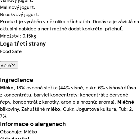
Malinový jogurt.
Broskvový jogurt.
Produkt je vyráběn v několika příchutích. Dodávka je závislá na
aktuální nabídce a není možné dodat konkrétní příchuť.
Množství: 0.15kg
Loga třetí strany
Food Safe
Višeň
Ingredience
Mléko
, 18% ovocná složka (44% višně, cukr, 6% višňová šťáva
z koncentrátu, barvící koncentráty: koncentrát z červené
řepy, koncentrát z karotky, aronie a hroznů; aroma),
Mléčné
bílkoviny, Zahuštěné
mléko
, Cukr, Jogurtová kultura, Tuk: 2,
7%
Informace o alergenech
Obsahuje: Mléko