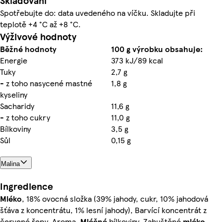
Skladování
Spotřebujte do: data uvedeného na víčku. Skladujte při
teplotě +4 °C až +8 °C.
Výživové hodnoty
Běžné hodnoty
100 g výrobku obsahuje:
Energie
373 kJ/89 kcal
Tuky
2,7 g
- z toho nasycené mastné
1,8 g
kyseliny
Sacharidy
11,6 g
- z toho cukry
11,0 g
Bílkoviny
3,5 g
Sůl
0,15 g
Malina
Ingredience
Mléko
, 18% ovocná složka (39% jahody, cukr, 10% jahodová
šťáva z koncentrátu, 1% lesní jahody), Barvící koncentrát z
červené řepy, Aroma,
Mléčné
bílkoviny, Zahuštěné
mléko
,