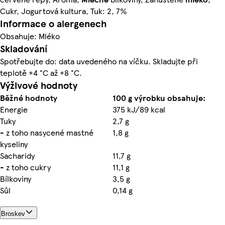
Cukr, Jogurtová kultura, Tuk: 2, 7%
Informace o alergenech
Obsahuje: Mléko
Skladování
Spotřebujte do: data uvedeného na víčku. Skladujte při
teplotě +4 °C až +8 °C.
Výživové hodnoty
Běžné hodnoty
100 g výrobku obsahuje:
Energie
375 kJ/89 kcal
Tuky
2,7 g
- z toho nasycené mastné
1,8 g
kyseliny
Sacharidy
11,7 g
- z toho cukry
11,1 g
Bílkoviny
3,5 g
Sůl
0,14 g
Broskev