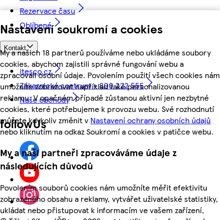
Rezervace času
Oblíbené
Nastavení soukromí a cookies
Kontakt
My a našich 18 partnerů používáme nebo ukládáme soubory
cookies, abychom zajistili správné fungování webu a
itesco.cz
zpracovali osobní údaje. Povolením použití všech cookies nám
Zákaznické centrum - 800 222 555
umožníte zobrazovat například také personalizovanou
reklamu. V opačném případě zůstanou aktivní jen nezbytné
Naše obchody
cookies, které potřebujeme k provozu webu. Své rozhodnutí
můžete kdykoliv změnit v
Nastavení ochrany osobních údajů
followUs
nebo kliknutím na odkaz Soukromí a cookies v patičce webu.
My a naši partneři zpracováváme údaje z
následujících důvodů
Povolením souborů cookies nám umožníte měřit efektivitu
zobrazeného obsahu a reklamy, vytvářet uživatelské statistiky,
ukládat nebo přistupovat k informacím ve vašem zařízení,