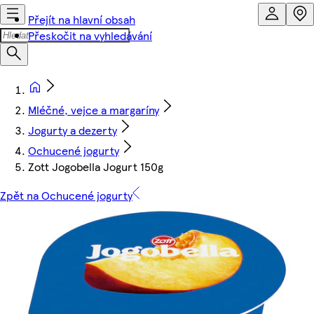
Přejít na hlavní obsah
Přeskočit na vyhledávání
Mléčné, vejce a margaríny
Jogurty a dezerty
Ochucené jogurty
Zott Jogobella Jogurt 150g
Zpět na Ochucené jogurty