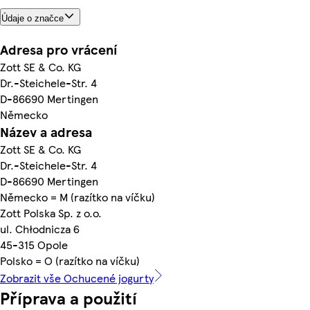
Údaje o značce
Adresa pro vrácení
Zott SE & Co. KG
Dr.-Steichele-Str. 4
D-86690 Mertingen
Německo
Název a adresa
Zott SE & Co. KG
Dr.-Steichele-Str. 4
D-86690 Mertingen
Německo = M (razítko na víčku)
Zott Polska Sp. z o.o.
ul. Chłodnicza 6
45-315 Opole
Polsko = O (razítko na víčku)
Zobrazit vše Ochucené jogurty
Příprava a použití