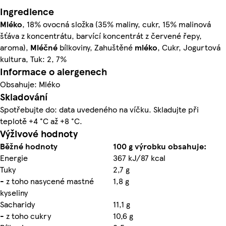
Ingredience
Mléko
, 18% ovocná složka (35% maliny, cukr, 15% malinová
šťáva z koncentrátu, barvící koncentrát z červené řepy,
aroma),
Mléčné
bílkoviny, Zahuštěné
mléko
, Cukr, Jogurtová
kultura, Tuk: 2, 7%
Informace o alergenech
Obsahuje: Mléko
Skladování
Spotřebujte do: data uvedeného na víčku. Skladujte při
teplotě +4 °C až +8 °C.
Výživové hodnoty
Běžné hodnoty
100 g výrobku obsahuje:
Energie
367 kJ/87 kcal
Tuky
2,7 g
- z toho nasycené mastné
1,8 g
kyseliny
Sacharidy
11,1 g
- z toho cukry
10,6 g