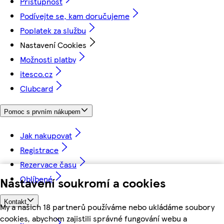
Přístupnost
Podívejte se, kam doručujeme
Poplatek za službu
Nastavení Cookies
Možnosti platby
itesco.cz
Clubcard
Pomoc s prvním nákupem
Jak nakupovat
Registrace
Rezervace času
Oblíbené
Nastavení soukromí a cookies
Kontakt
My a našich 18 partnerů používáme nebo ukládáme soubory
cookies, abychom zajistili správné fungování webu a