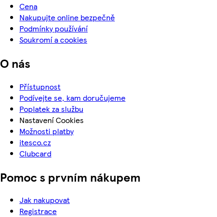
Cena
Nakupujte online bezpečně
Podmínky používání
Soukromí a cookies
O nás
Přístupnost
Podívejte se, kam doručujeme
Poplatek za službu
Nastavení Cookies
Možnosti platby
itesco.cz
Clubcard
Pomoc s prvním nákupem
Jak nakupovat
Registrace