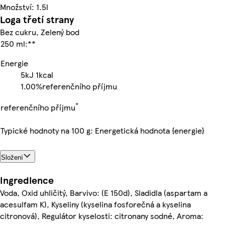
Množství: 1.5l
Loga třetí strany
Bez cukru, Zelený bod
250 ml:**
Energie
5kJ
1kcal
1.00%
referenčního příjmu
*
referenčního příjmu
Typické hodnoty na 100 g: Energetická hodnota {energie}
Složení
Ingredience
Voda, Oxid uhličitý, Barvivo: (E 150d), Sladidla (aspartam a
acesulfam K), Kyseliny (kyselina fosforečná a kyselina
citronová), Regulátor kyselosti: citronany sodné, Aroma: