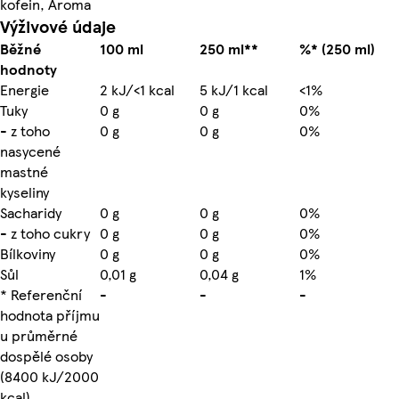
kofein, Aroma
Výživové údaje
Běžné
100 ml
250 ml**
%* (250 ml)
hodnoty
Energie
2 kJ/<1 kcal
5 kJ/1 kcal
<1%
Tuky
0 g
0 g
0%
- z toho
0 g
0 g
0%
nasycené
mastné
kyseliny
Sacharidy
0 g
0 g
0%
- z toho cukry
0 g
0 g
0%
Bílkoviny
0 g
0 g
0%
Sůl
0,01 g
0,04 g
1%
* Referenční
-
-
-
hodnota příjmu
u průměrné
dospělé osoby
(8400 kJ/2000
kcal)