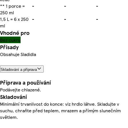
** 1 porce =
-
-
-
250 ml
1,5 L = 6 x 250
-
-
-
ml
Vhodné pro
Bez cukru
Přísady
Obsahuje Sladidla
Skladování a příprava
Příprava a používání
Podávejte chlazené.
Skladování
Minimální trvanlivost do konce: viz hrdlo láhve. Skladujte v
suchu, chraňte před teplem, mrazem a přímým slunečním
světlem.