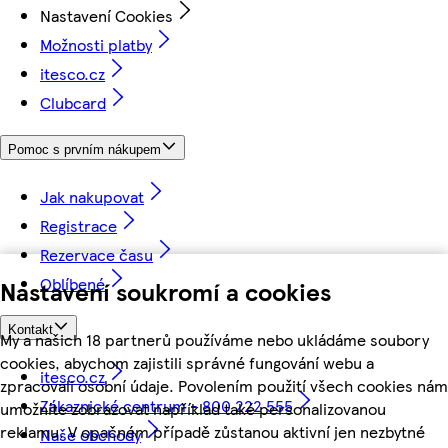
Nastavení Cookies
Možnosti platby
itesco.cz
Clubcard
Pomoc s prvním nákupem
Jak nakupovat
Registrace
Rezervace času
Oblíbené
Nastavení soukromí a cookies
Kontakt
My a našich 18 partnerů používáme nebo ukládáme soubory
cookies, abychom zajistili správné fungování webu a
itesco.cz
zpracovali osobní údaje. Povolením použití všech cookies nám
Zákaznické centrum - 800 222 555
umožníte zobrazovat například také personalizovanou
reklamu. V opačném případě zůstanou aktivní jen nezbytné
Naše obchody