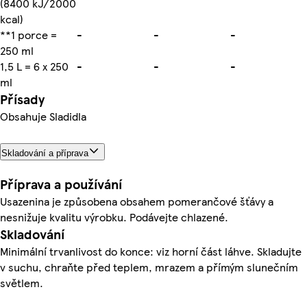
(8400 kJ/2000
kcal)
**1 porce =
-
-
-
250 ml
1,5 L = 6 x 250
-
-
-
ml
Přísady
Obsahuje Sladidla
Skladování a příprava
Příprava a používání
Usazenina je způsobena obsahem pomerančové šťávy a
nesnižuje kvalitu výrobku. Podávejte chlazené.
Skladování
Minimální trvanlivost do konce: viz horní část láhve. Skladujte
v suchu, chraňte před teplem, mrazem a přímým slunečním
světlem.