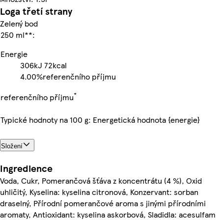
Loga třetí strany
Zelený bod
250 ml**:
Energie
306kJ
72kcal
4.00%
referenčního příjmu
*
referenčního příjmu
Typické hodnoty na 100 g: Energetická hodnota {energie}
Složení
Ingredience
Voda, Cukr, Pomerančová šťáva z koncentrátu (4 %), Oxid
uhličitý, Kyselina: kyselina citronová, Konzervant: sorban
draselný, Přírodní pomerančové aroma s jinými přírodními
aromaty, Antioxidant: kyselina askorbová, Sladidla: acesulfam