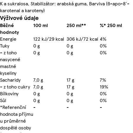
K a sukralosa, Stabilizátor: arabská guma, Barviva (ß-apo-8'-
karotenal a karoteny)
Výživové údaje
Běžné
100 ml
250 ml**
%* 250 ml
hodnoty
Energie
122 kJ/29 kcal
306 kJ/72 kcal
4%
Tuky
0 g
0 g
0%
- z toho
0 g
0 g
0%
nasycené
mastné
kyseliny
Sacharidy
7,0 g
17 g
7%
- z toho cukry
7,0 g
17 g
19%
Bílkoviny
0 g
0 g
0%
Sůl
0 g
0 g
0%
*Referenční
-
-
-
hodnota příjmu
u průměrné
dospělé osoby