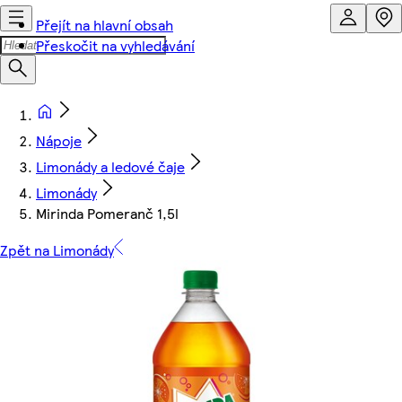
Přejít na hlavní obsah
Přeskočit na vyhledávání
Nápoje
Limonády a ledové čaje
Limonády
Mirinda Pomeranč 1,5l
Zpět na Limonády