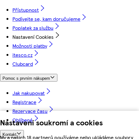
Přístupnost
Podívejte se, kam doručujeme
Poplatek za službu
Nastavení Cookies
Možnosti platby
itesco.cz
Clubcard
Pomoc s prvním nákupem
Jak nakupovat
Registrace
Rezervace času
Oblíbené
Nastavení soukromí a cookies
Kontakt
My a našich 18 partnerů používáme nebo ukládáme soubory