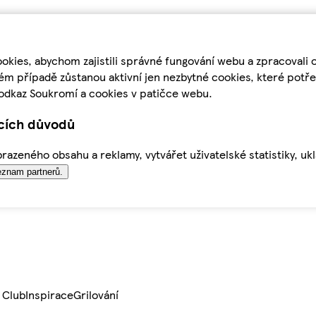
kies, abychom zajistili správné fungování webu a zpracovali 
ém případě zůstanou aktivní jen nezbytné cookies, které pot
odkaz Soukromí a cookies v patičce webu.
ících důvodů
azeného obsahu a reklamy, vytvářet uživatelské statistiky, uk
znam partnerů.
 Club
Inspirace
Grilování