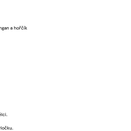
ngan a hořčík
lci.
vločku.