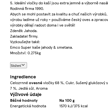
5. Ideální vločky do kaší jsou extra jemné a výborně nasá
Rodinná firma 1990.
Abych se mohl postavit za kvalitu a chuť našich výrobků,
výrobu ladíme už roky - používáme český oves a zpracov
výrobky dělají radost doma i ve světě!
Zdeněk Jahoda.
Zakladatel firmy.
Vyzkoušejte také:
Emco Super kaše jahody & smetana.
Množství: 0.275kg
Složení
Ingredience
Celozrnné
ovesné
vločky 68 %, Cukr, Sušený glukózový 
7 %, Jedlá sůl, Aroma
Výživové údaje
Běžné hodnoty
Na 100 g
Energetická hodnota
1570 kJ/375 kcal