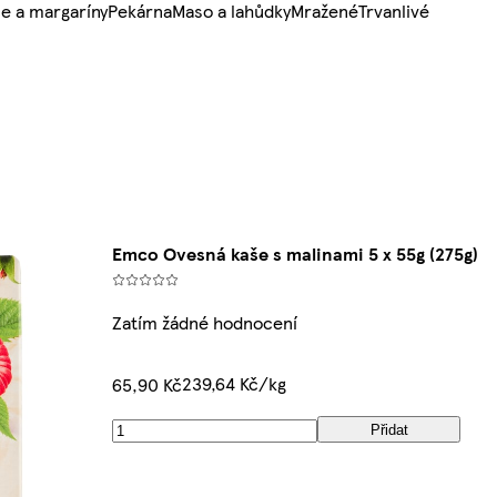
e a margaríny
Pekárna
Maso a lahůdky
Mražené
Trvanlivé
Emco Ovesná kaše s malinami 5 x 55g (275g)
Zatím žádné hodnocení
239,64 Kč/kg
65,90 Kč
Přidat