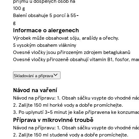
příjmu u dospělých osob na
100 g
Balení obsahuje 5 porcí à 55
-
g
Informace o alergenech
Výrobek může obsahovat sóju, arašídy a ořechy.
S vysokým obsahem vlákniny
Ovesné vločky jsou přirozeným zdrojem betaglukanů
Ovesné vločky přirozeně obsahují vitamin B1, fosfor, ma
Skladování a příprava
Návod na vaření
Návod na přípravu: 1. Obsah sáčku vsypte do vhodné ná
2. Zalijte 150 ml horké vody a dobře promíchejte.
3. Po uplynutí 3-5 minut je kaše připravena ke konzumac
Příprava v mikrovlnné troubě
Návod na přípravu: 1. Obsah sáčku vsypte do vhodné ná
2. Zalijte 150 ml studené vody a dobře promíchejte.