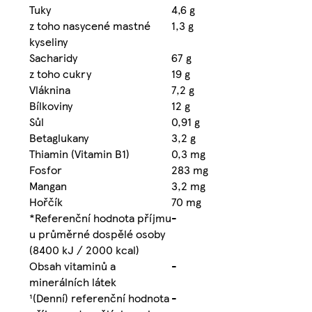
Tuky
4,6 g
z toho nasycené mastné
1,3 g
kyseliny
Sacharidy
67 g
z toho cukry
19 g
Vláknina
7,2 g
Bílkoviny
12 g
Sůl
0,91 g
Betaglukany
3,2 g
Thiamin (Vitamin B1)
0,3 mg
Fosfor
283 mg
Mangan
3,2 mg
Hořčík
70 mg
*Referenční hodnota příjmu
-
u průměrné dospělé osoby
(8400 kJ / 2000 kcal)
Obsah vitaminů a
-
minerálních látek
¹(Denní) referenční hodnota
-