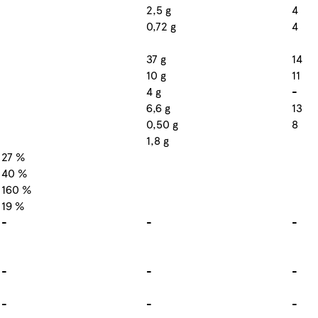
2,5 g
4
0,72 g
4
37 g
14
10 g
11
4 g
-
6,6 g
13
0,50 g
8
1,8 g
27 %
40 %
160 %
19 %
-
-
-
-
-
-
-
-
-