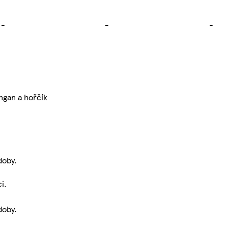
-
-
-
ngan a hořčík
doby.
i.
doby.