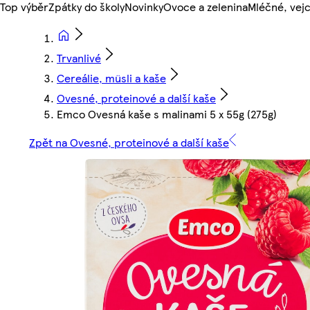
Top výběr
Zpátky do školy
Novinky
Ovoce a zelenina
Mléčné, vejc
Trvanlivé
Cereálie, müsli a kaše
Ovesné, proteinové a další kaše
Emco Ovesná kaše s malinami 5 x 55g (275g)
Zpět na Ovesné, proteinové a další kaše