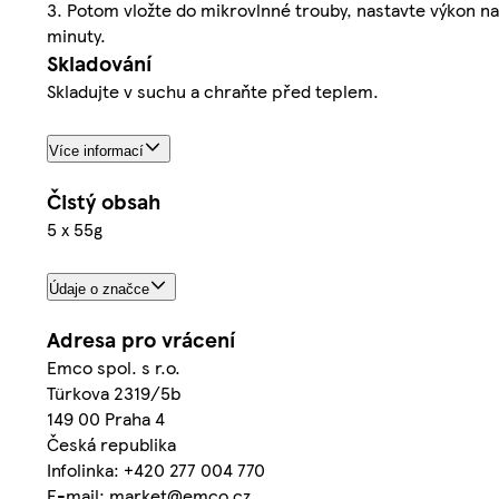
3. Potom vložte do mikrovlnné trouby, nastavte výkon na 
minuty.
Skladování
Skladujte v suchu a chraňte před teplem.
Více informací
Čistý obsah
5 x 55g
Údaje o značce
Adresa pro vrácení
Emco spol. s r.o.
Türkova 2319/5b
149 00 Praha 4
Česká republika
Infolinka: +420 277 004 770
E-mail: market@emco.cz