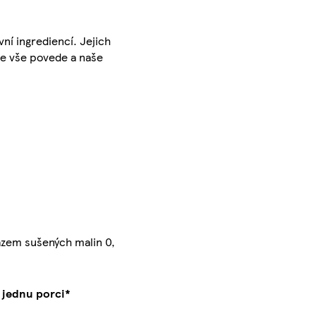
ní ingrediencí. Jejich
se vše povede a naše
azem sušených malin 0,
 jednu porci*