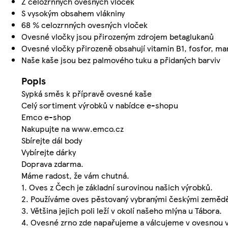
Z celozrnných ovesných vloček
S vysokým obsahem vlákniny
68 % celozrnných ovesných vloček
Ovesné vločky jsou přirozeným zdrojem betaglukanů
Ovesné vločky přirozeně obsahují vitamin B1, fosfor, ma
Naše kaše jsou bez palmového tuku a přidaných barviv
Popis
Sypká směs k přípravě ovesné kaše
Celý sortiment výrobků v nabídce e-shopu
Emco e-shop
Nakupujte na www.emco.cz
Sbírejte dál body
Vybírejte dárky
Doprava zdarma.
Máme radost, že vám chutná.
1. Oves z Čech je základní surovinou našich výrobků.
2. Používáme oves pěstovaný vybranými českými zemědě
3. Většina jejich poli leží v okolí našeho mlýna u Tábora.
4. Ovesné zrno zde napařujeme a válcujeme v ovesnou 