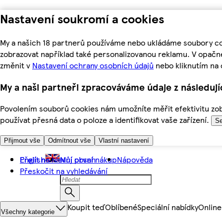
Nastavení soukromí a cookies
My a našich 18 partnerů používáme nebo ukládáme soubory coo
zobrazovat například také personalizovanou reklamu. V opačn
změnit v
Nastavení ochrany osobních údajů
nebo kliknutím na 
My a naši partneři zpracováváme údaje z následuj
Povolením souborů cookies nám umožníte měřit efektivitu zobr
používat přesná data o poloze a identifikovat vaše zařízení.
Se
Přijmout vše
Odmítnout vše
Vlastní nastavení
Přejít na hlavní obsah
English
Můj první nákup
Nápověda
Přeskočit na vyhledávání
Koupit teď
Oblíbené
Speciální nabídky
Online
Všechny kategorie