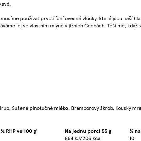
kavé.
 musíme používat prvotřídní ovesné vločky, které jsou naší hlav
áváme jej ve vlastním mlýně v jižních Čechách. Těší mě, když 
sirup, Sušené plnotučné
mléko
, Bramborový škrob, Kousky mr
% RHP ve 100 g¹
Na jednu porci 55 g
% na
864 kJ/206 kcal
10