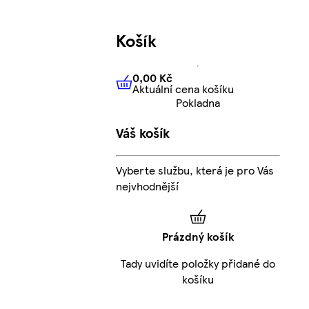
Košík
0,00 Kč
Aktuální cena košíku
0,00 Kč
Aktuální cena košíku
Pokladna
Váš košík
Vyberte službu, která je pro Vás
nejvhodnější
Prázdný košík
Tady uvidíte položky přidané do
košíku